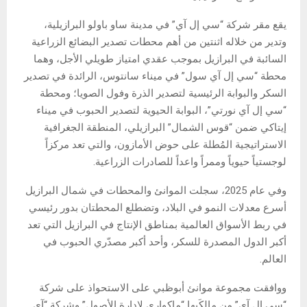
يقع مقر شركة “سي إل آي” في مدينة ساو باولو البرازيلية،
وتدير من خلاله اثنتين من أهم محطات تصدير البضائع الزراعية
السائبة في البرازيل بموجب عقدي امتياز طويلي الأجل، وهما
محطة “سي إل آي سول” في ميناء سانتوس، الرائدة في تصدير
السكر والبوابة الرئيسية لتصدير الذرة وفول الصويا؛ ومحطة
“سي إل آي نورتي”، البوابة الحيوية لتصدير الحبوب في ميناء
إيتاكي ضمن “قوس الشمال” البرازيلي، المنطقة الجغرافية
الاستراتيجية المُطلة على حوض الأمازون، والتي تعد مركزاً
لوجستياً حيوياً وممراً واعداً للصادرات الزراعية.
وفي عام 2025، سجلت الموانئ والمحطات في شمال البرازيل
أسرع معدلات النمو في البلاد، وتضطلع المحطتان بدور رئيسي
في ربط الأسواق العالمية بمناطق الإنتاج في البرازيل التي تعد
أكبر الدول المصدرة للسكر، وأحد أكبر مصدّري الحبوب في
العالم.
ووافقت مجموعة موانئ أبوظبي على الاستحواذ على شركة
“سي إل آي” من مالكَيها “ماكواري لإدارة الأصول” وشركة “آي