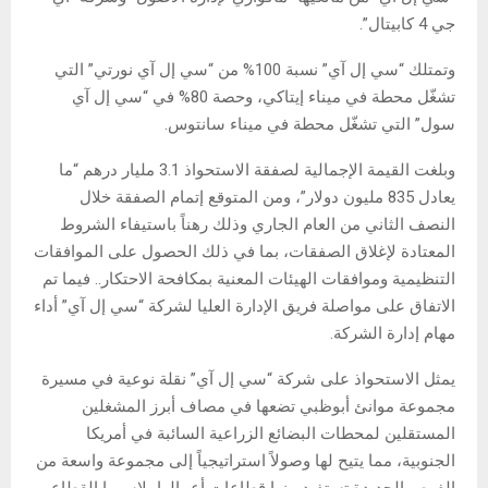
جي 4 كابيتال”.
وتمتلك “سي إل آي” نسبة 100% من “سي إل آي نورتي” التي
تشغّل محطة في ميناء إيتاكي، وحصة 80% في “سي إل آي
سول” التي تشغّل محطة في ميناء سانتوس.
وبلغت القيمة الإجمالية لصفقة الاستحواذ 3.1 مليار درهم “ما
يعادل 835 مليون دولار”، ومن المتوقع إتمام الصفقة خلال
النصف الثاني من العام الجاري وذلك رهناً باستيفاء الشروط
المعتادة لإغلاق الصفقات، بما في ذلك الحصول على الموافقات
التنظيمية وموافقات الهيئات المعنية بمكافحة الاحتكار.. فيما تم
الاتفاق على مواصلة فريق الإدارة العليا لشركة “سي إل آي” أداء
مهام إدارة الشركة.
يمثل الاستحواذ على شركة “سي إل آي” نقلة نوعية في مسيرة
مجموعة موانئ أبوظبي تضعها في مصاف أبرز المشغلين
المستقلين لمحطات البضائع الزراعية السائبة في أمريكا
الجنوبية، مما يتيح لها وصولاً استراتيجياً إلى مجموعة واسعة من
الفرص الجديدة تستفيد منها قطاعات أعمالها، لاسيما القطاع