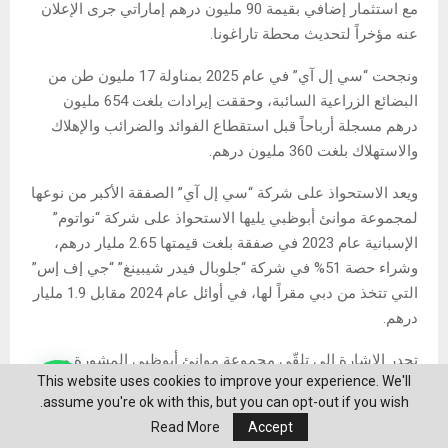
مع استثمار إضافي بقيمة 90 مليون درهم إماراتي جرى الإعلان
عنه مؤخراً لتحديث محطة تاراغونا.
ونجحت “سي إل آي” في عام 2025 بمناولة 17 مليون طن من
البضائع الزراعية السائبة، وحققت إيرادات بلغت 654 مليون
درهم مسجلة أرباحاً قبل استقطاع الفوائد والضرائب والإهلاك
والاستهلاك بلغت 360 مليون درهم.
ويعد الاستحواذ على شركة “سي إل آي” الصفقة الأكبر من نوعها
لمجموعة موانئ أبوظبي يليها الاستحواذ على شركة “نواتوم”
الإسبانية عام 2023 في صفقة بلغت قيمتها 2.65 مليار درهم،
وشراء حصة 51% في شركة “جلوبال فيدر شيبينغ” “جي إف إس”
التي تتخذ من دبي مقراً لها، في أوائل عام 2024 مقابل 1.9 مليار
درهم.
تجدر الإشارة إلى تلقّي مجموعة موانئ أبوظبي المشورة من
This website uses cookies to improve your experience. We'll
“بي تي جي باكتوال” في هذه الصفقة، فيما تلقّت كل من شركة
assume you're ok with this, but you can opt-out if you wish.
“آي جي 4 كابيتال” و”ماكواري لإدارة الأصول” المشورة من
Read More
Accept
“سيتي”.