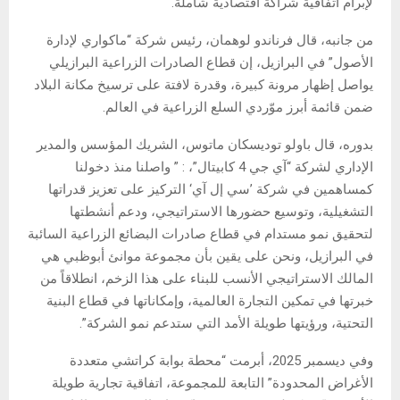
لإبرام اتفاقية شراكة اقتصادية شاملة.
من جانبه، قال فرناندو لوهمان، رئيس شركة “ماكواري لإدارة
الأصول” في البرازيل، إن قطاع الصادرات الزراعية البرازيلي
يواصل إظهار مرونة كبيرة، وقدرة لافتة على ترسيخ مكانة البلاد
ضمن قائمة أبرز موّردي السلع الزراعية في العالم.
بدوره، قال باولو توديسكان ماتوس، الشريك المؤسس والمدير
الإداري لشركة “آي جي 4 كابيتال”، : ” واصلنا منذ دخولنا
كمساهمين في شركة ’سي إل آي‘ التركيز على تعزيز قدراتها
التشغيلية، وتوسيع حضورها الاستراتيجي، ودعم أنشطتها
لتحقيق نمو مستدام في قطاع صادرات البضائع الزراعية السائبة
في البرازيل، ونحن على يقين بأن مجموعة موانئ أبوظبي هي
المالك الاستراتيجي الأنسب للبناء على هذا الزخم، انطلاقاً من
خبرتها في تمكين التجارة العالمية، وإمكاناتها في قطاع البنية
التحتية، ورؤيتها طويلة الأمد التي ستدعم نمو الشركة”.
وفي ديسمبر 2025، أبرمت “محطة بوابة كراتشي متعددة
الأغراض المحدودة” التابعة للمجموعة، اتفاقية تجارية طويلة