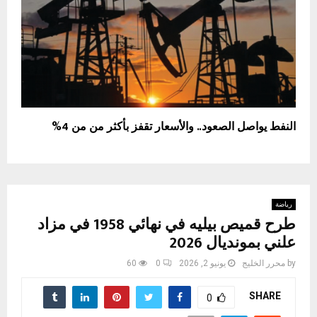
النفط يواصل الصعود.. والأسعار تقفز بأكثر من من 4%
رياضة
طرح قميص بيليه في نهائي 1958 في مزاد
علني بمونديال 2026
by
محرر الخليج
يونيو 2, 2026
0
60
SHARE
0