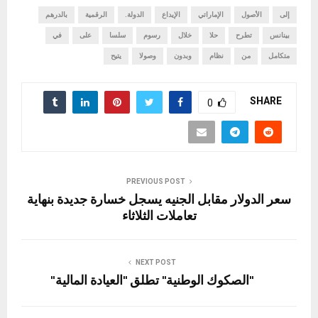
إلى
الأصول
الإماراتي
الإيداع
الدولة.
الرقمية
بالدرهم
بينانس
تطرح
حلا
خلال
رسوم
سلسا
على
في
متكامل
من
نظام
وبدون
وصولا
يتيح
SHARE
0
PREVIOUS POST
سعر الدولار مقابل الجنيه يسجل خسارة جديدة بنهاية
تعاملات الثلاثاء
NEXT POST
"الصكوك الوطنية" تطلق "العيادة المالية"