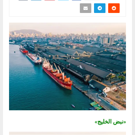
«نبض الخليج»