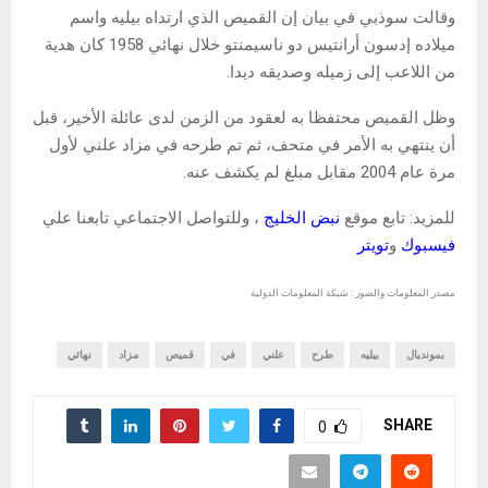
وقالت سوذبي في بيان إن القميص الذي ارتداه بيليه واسم
ميلاده إدسون أرانتيس دو ناسيمنتو خلال نهائي 1958 كان هدية
من اللاعب إلى زميله وصديقه ديدا.
وظل القميص محتفظا به لعقود من الزمن لدى عائلة الأخير، قبل
أن ينتهي به الأمر في متحف، ثم تم طرحه في مزاد علني لأول
مرة عام 2004 مقابل مبلغ لم يكشف عنه.
للمزيد: تابع موقع
نبض الخليج
، وللتواصل الاجتماعي تابعنا علي
فيسبوك
و
تويتر
مصدر المعلومات والصور : شبكة المعلومات الدولية
بمونديال
بيليه
طرح
علني
في
قميص
مزاد
نهائي
SHARE
0