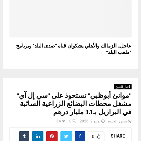
عاجل.. الزمالك والأهلي يشكوان قناة "صدى البلد" وبرنامج
"ملعب البلد"
أخبار الخليج
"موانئ أبوظبي" تستحوذ على "سي إل آي"
مشغل محطات البضائع الزراعية السائبة
في البرازيل بـ3.1 مليار درهم
by
محرر الخليج
يونيو 2, 2026
0
54
SHARE
0