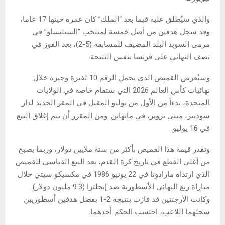
والذي سيُطلق عليه فيما بعد “الملك” كان عمره حينها 17 عاما،
وقد سجل هدفين من أصل خمسة لمنتخب “السيليساو” في
مرمى السويد البلد المضيف للمسابقة (5-2)، بعد الفوز في
نصف النهائي على فرنسا بنفس النتيجة.
وسيُعرض القميص الذي يحمل الرقم 10 لفترة وجيزة خلال
نهائيات كأس العالم 2026 التي ستقام خاصة في الولايات
المتحدة، بدءاً من الأول من يوليو المقبل في المقر الجديد لدار
سوذبيز، مبنى بروير، في مانهاتن. ومن المقرر أن يتم إغلاق البيع
في 16 يوليو.
وتقدر قيمة هذا القميص بأكثر من ستة ملايين دولار، وربما يصبح
من أغلى القطع في تاريخ كرة القدم، بعد البيع القياسي للقميص
الذي ارتداه مارادونا في 22 يونيو 1986 في مكسيكو سيتي خلال
مباراة ربع النهائي الأسطورية ضد إنجلترا (9.3 مليون دولار).
وكانت الأرجنتين قد فازت بنتيجة 2-1 بفضل هدفين أسطوريين
سجلهما اللاعب، احتسب الحكم أحدهما.