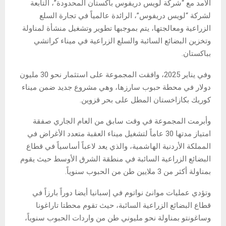
الأمد مع “شركة لويس دريفوس باكستان المحدودة”، التابعة
لشركة “لويس دريفوس”، الرائدة عالمياً في تجارة السلع
الزراعية ومعالجتها، يتم بموجبها تطوير وتشغيل منشأة لمناولة
وتخزين البضائع السائبة والسلع الزراعية في ميناء كراتشي
بباكستان.
وفي يناير 2025، وافقت المجموعة على استثمار نحو 30 مليون
دولار في محطة حبوب سارزها، وهي مشروع جديد ضمن ميناء
كوريك بكازاخستان المطل على بحر قزوين.
وأبرمت المجموعة في وقت سابق من العام الجاري صفقة
امتياز مدتها 30 عاماً لتشغيل ميناء العقبة متعدد الأغراض في
المملكة الأردنية الهاشمية، والذي يعد لاعباً أساسياً في قطاع
البضائع الزراعية السائبة في منطقة الشرق الأوسط حيث يقوم
بمناولة أكثر من 3 ملايين طن من الحبوب سنوياً.
وتؤدي عمليات موانئ نواتوم في إسبانيا أيضا دوراً بارزاً في
قطاع البضائع الزراعية السائبة، حيث تقوم محطتا تاراغونا
وساغونتو بمناولة نحو مليوني طن من واردات الحبوب سنوياً،