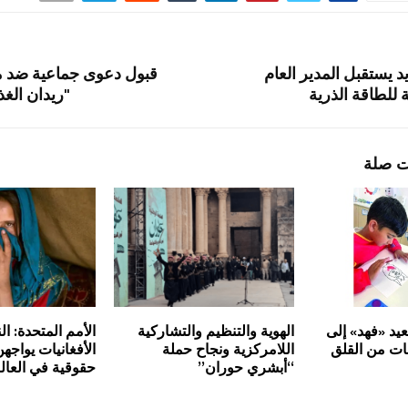
يد يستقبل المدير العام
قبول دعوى جماعية ضد 
ة للطاقة الذرية
"ريدان الغذ
ت صلة
يد «فهد» إلى
الهوية والتنظيم والتشاركية
الأمم المتحدة: ال
ات من القلق
اللامركزية ونجاح حملة
الأفغانيات يواجه
“أبشري حوران”
حقوقية في العال