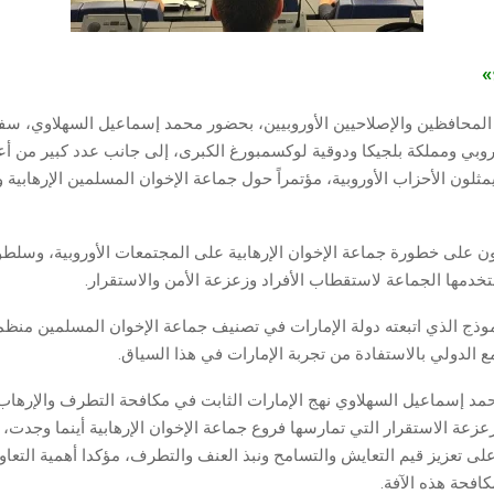
ج»
حافظين والإصلاحيين الأوروبيين، بحضور محمد إسماعيل السهلاوي، سفير
وروبي ومملكة بلجيكا ودوقية لوكسمبورغ الكبرى، إلى جانب عدد كبير من أع
يمثلون الأحزاب الأوروبية، مؤتمراً حول جماعة الإخوان المسلمين الإرهابية و
 على خطورة جماعة الإخوان الإرهابية على المجتمعات الأوروبية، وسلطو
تخدمها الجماعة لاستقطاب الأفراد وزعزعة الأمن والاستقرار.
موذج الذي اتبعته دولة الإمارات في تصنيف جماعة الإخوان المسلمين منظمة
 الدولي بالاستفادة من تجربة الإمارات في هذا السياق.
حمد إسماعيل السهلاوي نهج الإمارات الثابت في مكافحة التطرف والإرهاب
زعة الاستقرار التي تمارسها فروع جماعة الإخوان الإرهابية أينما وجدت، 
على تعزيز قيم التعايش والتسامح ونبذ العنف والتطرف، مؤكدا أهمية التعاو
افحة هذه الآفة.