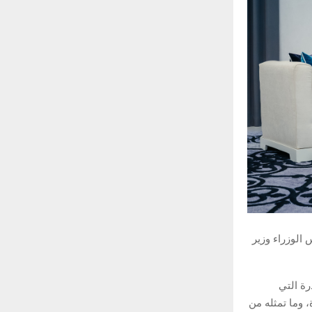
س الوزراء وزير
رة التي
 وما تمثله من