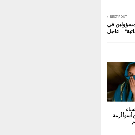
NEXT POST
مسؤولين في
ائية" – عاجل
نساء
ن أسوأ أزمة
م