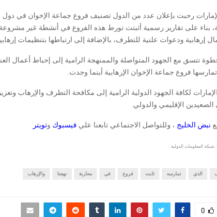
لإمارات رحبت بإعلان عدد من الدول تصنيف فروع جماعة الإخوان في دول 
، بناء على تقارير رسمية أثبتت تورط هذه الفروع في أنشطة غير مشروعة 
ل إرهابية ودعوات علنية للتطرف، بالإضافة إلى ارتباطها بتنظيمات إرهابية
خطوة تتسق مع الجهود المتواصلة والممنهجة الرامية إلى إحباط أعمال ال
تمارسها فروع جماعة الإخوان الإرهابية أينما وجدت.
لإمارات لكافة الجهود الدولية الرامية إلى مكافحة التطرف والإرهاب وتعزيز
الصعيدين الإقليمي والدولي.
قع
نبض الخليج
، وللتواصل الاجتماعي تابعنا علي
فيسبوك
و
تويتر
 شبكة المعلومات الدولية
الذي
تمارسه
ثابت
فروع
في
محاربة
نهجنا
والإرهاب
0