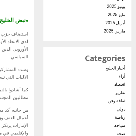
يونيو 2025
مايو 2025
«نبض الخلي
أبريل 2025
مارس 2025
استضاف حزب الم
لدى الاتحاد الأ
الأوروبي الذين 
Categories
السياسي.
أخبار الخليج
وشدد المشاركون
أراء
الآليات التي تس
اقتصاد
كما أشادوا بالن
تقارير
مطالبين المجتمع
ثقافة وفن
دولي
من جانبه أكد م
رياضة
أعمال العنف وزع
الإمارات يرتكز 
سياحة
والإقليمي في مك
صحة