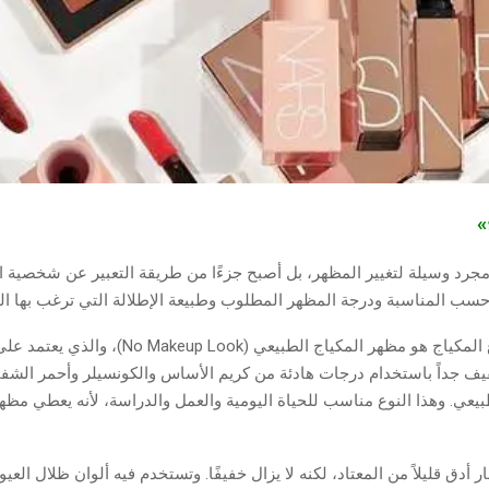
ج»
 مجرد وسيلة لتغيير المظهر، بل أصبح جزءًا من طريقة التعبير عن شخصية
حسب المناسبة ودرجة المظهر المطلوب وطبيعة الإطلالة التي ترغب بها الم
ومن أشهر أنواع المكياج هو مظهر المكياج الطبيعي (up Look
ف جداً باستخدام درجات هادئة من كريم الأساس والكونسيلر وأحمر الشفا
يعي. وهذا النوع مناسب للحياة اليومية والعمل والدراسة، لأنه يعطي مظهراً
ار أدق قليلاً من المعتاد، لكنه لا يزال خفيفًا. وتستخدم فيه ألوان ظلال العي