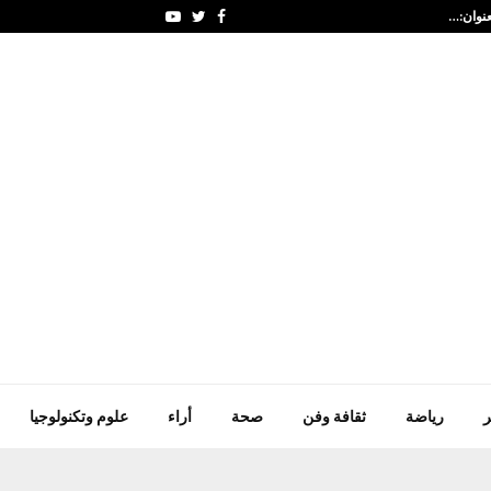
عنوان:…
النائب العموش عن رسوم 
Youtube
Twitter
Facebook
ر
رياضة
ثقافة وفن
صحة
أراء
علوم وتكنولوجيا