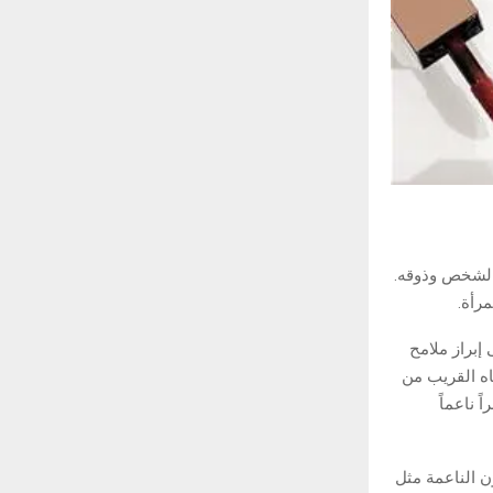
 الشخص وذوقه.
رأة.
No Make)، والذي يعتمد على إبراز ملامح
ه القريب من
 ناعماً
ون الناعمة مثل