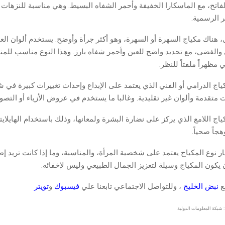
لفاتح، مع الماسكارا الخفيفة وأحمر الشفاه البسيط. وهي مناسبة للنزهات ا
ر الرسمية.
 هناك مكياج السهرة أو السهرة، وهو أكثر جرأة وأوضح. يستخدم ألوان العي
 والفضي، مع تحديد واضح للعين وأحمر شفاه بارز. وهذا النوع مناسب للم
مظهراً ملفتاً للنظر.
كياج الدرامي أو الفني الذي يعتمد على الإبداع وإحداث تغييرات كبيرة في 
 متقدمة وألوان غير تقليدية. وغالبا ما يستخدم في عروض الأزياء أو التصوي
كياج اللامع الذي يركز على نضارة البشرة ولمعانها، وذلك باستخدام الهايلايت
جاً صحياً.
يار نوع المكياج يعتمد على شخصية المرأة، والمناسبة، وما إذا كانت تريد إط
ن يكون المكياج وسيلة لتعزيز الجمال الطبيعي وليس لإخفائه.
قع
نبض الخليج
، وللتواصل الاجتماعي تابعنا علي
فيسبوك
و
تويتر
 شبكة المعلومات الدولية