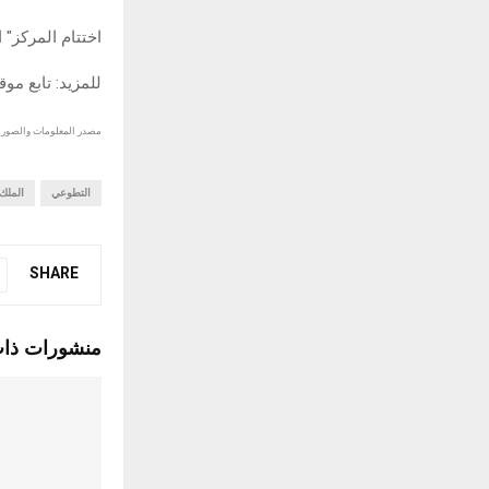
اختتام المركز"
للمزيد: تابع مو
مصدر المعلومات والصور :
التطوعي
الملك
SHARE
منشورات ذا