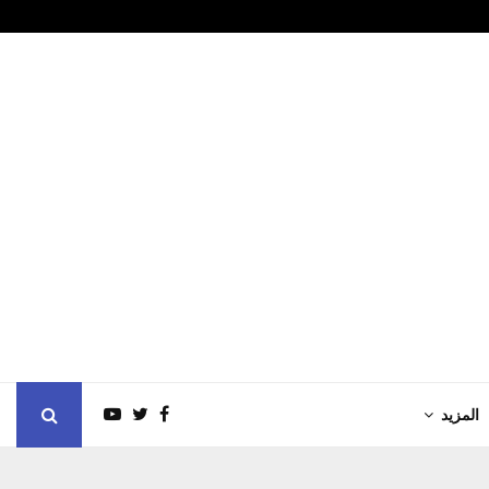
الجامعات الخاصة: والله…
مريم كريم إلى 
المزيد