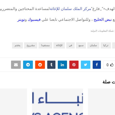
 الهدف="_فارغ"
مركز الملك سلمان للإغاثة
لمساعدة المحتاجين والمتضررين 
قع
نبض الخليج
، وللتواصل الاجتماعي تابعنا علي
فيسبوك
و
تويتر
 شبكة المعلومات الدولية
تركيا
سلمان
سمع
في
للإغاثة
مستفيدا
مشروع
يختتم
0
ت صلة