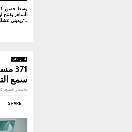
وسط حضور كبي
الساهر يفتتح ل
بـ"زيديني عشقًا
أخبار الخليج
371 م
سمع الت
by
محرر الخليج
SHARE