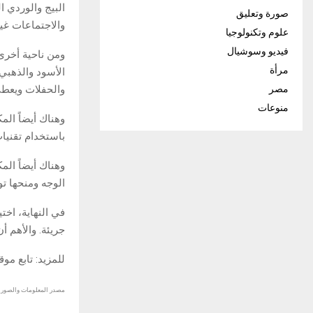
البيج والوردي ا
صورة وتعليق
والاجتماعات غي
علوم وتكنولوجيا
فيديو وسوشيال
ومن ناحية أخرى،
مرأة
الأسود والذهبي
مصر
والحفلات ويعطي 
منوعات
وهناك أيضاً الم
باستخدام تقنيات
وهناك أيضاً الم
الوجه ومنحها توه
في النهاية، اخت
جريئة. والأهم أ
للمزيد: تابع مو
مصدر المعلومات والصور :