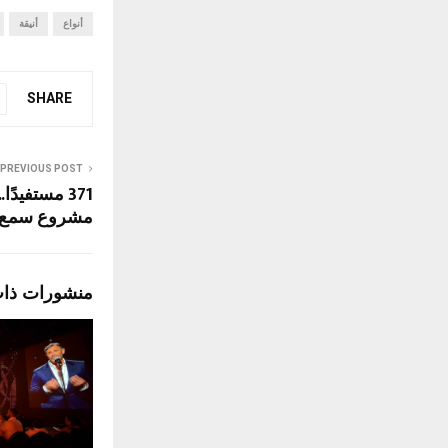
أنواع
أنيقة
SHARE
PREVIOUS POST
371 مستفيدً
مشروع سمع ا
منشورات ذا