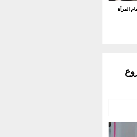
ام المرأة
روع