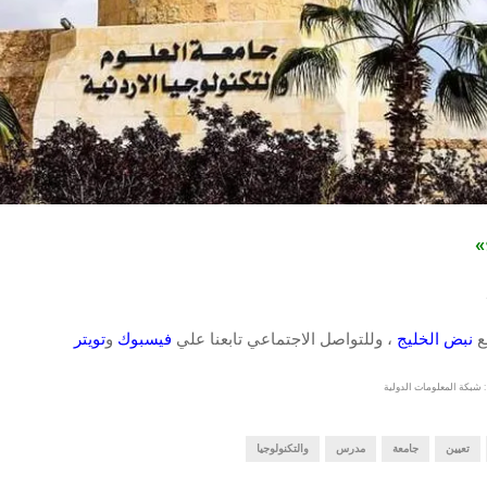
ج»
قع
نبض الخليج
، وللتواصل الاجتماعي تابعنا علي
فيسبوك
و
تويتر
 شبكة المعلومات الدولية
تعيين
جامعة
مدرس
والتكنولوجيا