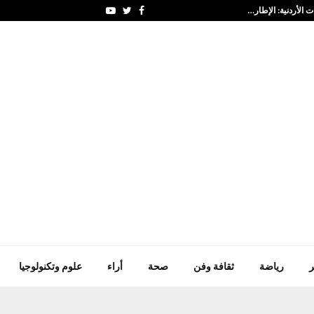
ت الأردنية: الإطار…
باكستان – أعضاء مجلس ا
Youtube
Twitter
Facebook
ر
رياضة
ثقافة وفن
صحة
أراء
علوم وتكنولوجيا