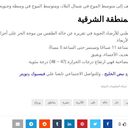
يف إلى متوسط ​​الموج في شمال البلاد، ومتوسط ​​الموج في وسطه وجنوبه.
نطقة الشرقية
طني للأرصاد الجوية
في تقريره عن
حالة الطقس
من
موجة الحر
على أجزاء
أربعاء
.
تى الساعة 5 مساءً
.
عديد، الأحساء، وبقيق
ة فهي ارتفاع درجات الحرارة (47 – 48) درجة مئوية
.
قع
نبض الخليج
، وللتواصل الاجتماعي تابعنا علي
فيسبوك
و
تويتر
 شبكة المعلومات الدولية
س
حار
حالة
على
للأتربة
مثيرة
مناطق
ورياح
0