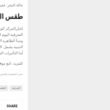
حالة البحر: خف
طقس الم
يُحذًِر
المركز الو
الشرقية اليوم ال
وتبدأ الظاهرة الساعة 11 صباحًا وتستمر ح
التنبيه يشمل: ال
أما التأثيرات المصاحب
للمزيد: تابع مو
مصدر المعلومات والصور :
الشرقية
الطق
SHARE