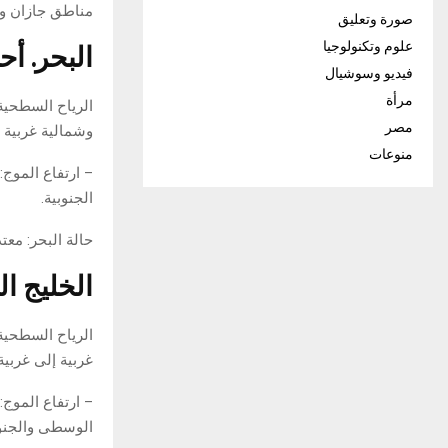
مناطق جازان وع
صورة وتعليق
البحر. أح
علوم وتكنولوجيا
فيديو وسوشيال
مرأة
مصر
وشمالية غربية إلى غربية سرعتها 
منوعات
– ارتفاع الموج
الجنوبية.
حالة البحر: مع
الخليج ا
غربية إلى غربية سرعتها 25 – 45 كم/ساعة على
– ارتفاع الموج
الوسطى والجنوب