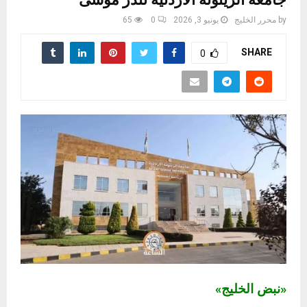
جامعة الزيتونة الأردنية تنذر موسى
by
محرر الخليج
يونيو 3, 2026
0
65
SHARE
0
«نبض الخليج»