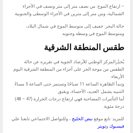
– ارتفاع الموج: من نصف متر إلى متر ونصف في الأجزاء
الشمالية، ومن متر إلى مترين في الأجزاء الوسطى والجنوبية.
حالة البحر: خفيف إلى متوسط ​​الموج في شمال البلاد،
ومتوسط ​​الموج في وسطه وجنوبه.
طقس المنطقة الشرقية
يُحذًِر
المركز الوطني للأرصاد الجوية
في تقريره عن
حالة
الطقس
من
موجة الحر
على أجزاء من المنطقة الشرقية اليوم
الأربعاء
.
وتبدأ الظاهرة الساعة 11 صباحًا وتستمر حتى الساعة 5 مساءً
.
التنبيه يشمل: العديد، الأحساء، وبقيق
أما التأثيرات المصاحبة فهي ارتفاع درجات الحرارة (47 – 48)
درجة مئوية
.
للمزيد: تابع موقع
نبض الخليج
، وللتواصل الاجتماعي تابعنا علي
فيسبوك
و
تويتر