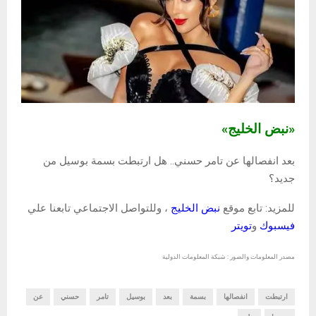
«نبض الخليج»
بعد انفصالها عن تامر حسني.. هل ارتبطت بسمة بوسيل من
جديد؟
للمزيد: تابع موقع
نبض الخليج
، وللتواصل الاجتماعي تابعنا علي
فيسبوك
و
تويتر
مصدر المعلومات والصور : شبكة المعلومات الدولية
ارتبطت
انفصالها
بسمة
بعد
بوسيل
تامر
حسني
عن