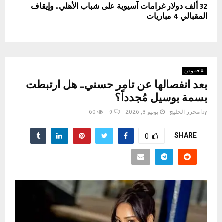
32 ألف دولار غرامات آسيوية على شباب الأهلي.. وإيقاف
المقبالي 4 مباريات
ثقافة وفن
بعد انفصالها عن تامر حسني.. هل ارتبطت
بسمة بوسيل مُجدداً؟
by
محرر الخليج
يونيو 3, 2026
0
60
SHARE
0