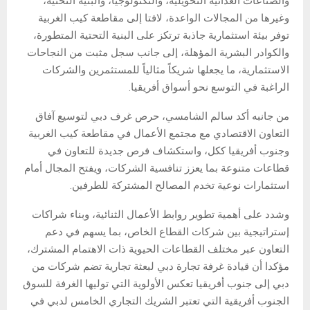
والصناعات الغذائية التحويلية، والتكنولوجيا، والبنية التحتية،
وغيرها من المجالات الواعدة، لافتا إلى مقاطعة كيب الغربية
توفر بيئة استثمارية جاذبة ترتكز على البنية التحتية المتطورة،
والكوادر البشرية المؤهلة، إلى جانب سجل مثبت من النجاحات
الاستثمارية، ما يجعلها شريكاً مثالياً للمستثمرين والشركات
الراغبة في التوسع نحو أسواق أفريقيا.
من جانبه أكد سالم الشامسي، حرص غرف دبي لتوسيع آفاق
التعاون الاقتصادي مع مجتمع الأعمال في مقاطعة كيب الغربية
وجنوب أفريقيا ككل، واستكشاف فرص جديدة للتعاون في
قطاعات متنوعة بما يعزز تنافسية الشركات، ويفتح المجال أمام
استثمارات نوعية تخدم المصالح المشتركة للطرفين.
وشدد على أهمية تطوير روابط الأعمال الثنائية، وبناء شراكات
إستراتيجية بين شركات القطاع الخاص، بما يسهم في دعم
التعاون عبر مختلف القطاعات الحيوية ذات الاهتمام المشترك،
مؤكدا أن قيادة غرفة تجارة دبي لبعثة تجارية تضم شركات من
دبي إلى جنوب أفريقيا تعكس الأولوية التي توليها الغرفة للسوق
الجنوب أفريقية التي تعتبر الشريك التجاري الخامس لدبي في