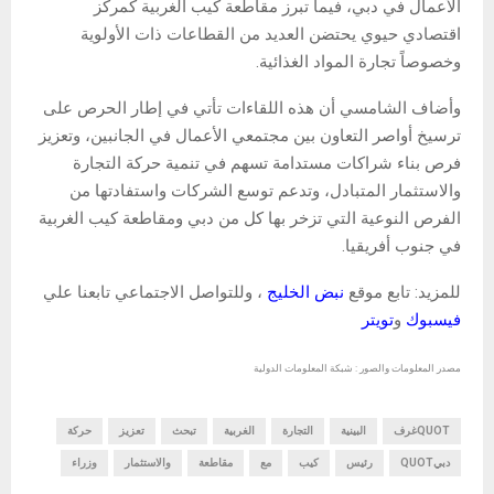
الأعمال في دبي، فيما تبرز مقاطعة كيب الغربية كمركز
اقتصادي حيوي يحتضن العديد من القطاعات ذات الأولوية
وخصوصاً تجارة المواد الغذائية.
وأضاف الشامسي أن هذه اللقاءات تأتي في إطار الحرص على
ترسيخ أواصر التعاون بين مجتمعي الأعمال في الجانبين، وتعزيز
فرص بناء شراكات مستدامة تسهم في تنمية حركة التجارة
والاستثمار المتبادل، وتدعم توسع الشركات واستفادتها من
الفرص النوعية التي تزخر بها كل من دبي ومقاطعة كيب الغربية
في جنوب أفريقيا.
للمزيد: تابع موقع
نبض الخليج
، وللتواصل الاجتماعي تابعنا علي
فيسبوك
و
تويتر
مصدر المعلومات والصور : شبكة المعلومات الدولية
QUOTغرف
البينية
التجارة
الغربية
تبحث
تعزيز
حركة
دبيQUOT
رئيس
كيب
مع
مقاطعة
والاستثمار
وزراء