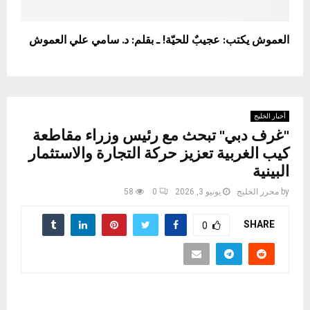
العموش يكتب: عجيبٌ للحيّة! ـ بقلم: د. سامي علي العموش
أخبار الخليج
"غرف دبي" تبحث مع رئيس وزراء مقاطعة
كيب الغربية تعزيز حركة التجارة والاستثمار
البينية
by
محرر الخليج
يونيو 3, 2026
0
58
SHARE
0