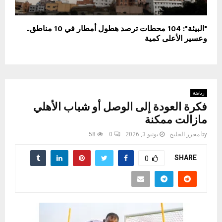
"البيئة": 104 محطات ترصد هطول أمطار في 10 مناطق..
وعسير الأعلى كمية
رياضة
فكرة العودة إلى الوصل أو شباب الأهلي
مازالت ممكنة
by
محرر الخليج
يونيو 3, 2026
0
58
SHARE
0