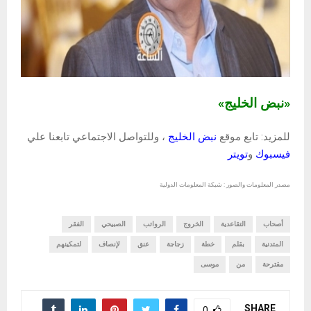
«نبض الخليج»
للمزيد: تابع موقع
نبض الخليج
، وللتواصل الاجتماعي تابعنا علي
فيسبوك
و
تويتر
مصدر المعلومات والصور : شبكة المعلومات الدولية
أصحاب
التقاعدية
الخروج
الرواتب
الصبيحي
الفقر
المتدنية
بقلم
خطة
زجاجة
عنق
لإنصاف
لتمكينهم
مقترحة
من
موسى
SHARE
0