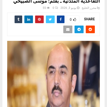
التقاعدية المتدنية ـ بقلم: موسى الصبيحي
by
محرر الخليج
يونيو 3, 2026
0
55
SHARE
0