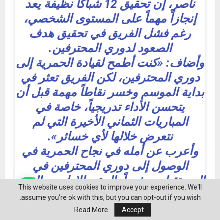
ناصر، إن تحقيق 12 شباكاً نظيفة يعد
إنجازاً مهماً على المستوى الشخصي،
رغم فشل الفريق في تحقيق هدف
الصعود لدوري المحترفين.
وأضاف: «كنت أطمح لقيادة الحمرية إلى
دوري المحترفين، لكن الفريق تعثر في
بداية الموسم وخسر نقاطاً مهمة قبل أن
يتحسن الأداء تدريجياً، خاصة في
المباريات الثماني الأخيرة التي لم
نتعرض خلالها لأي خسائر».
وأعرب عن أمله في نجاح الحمرية في
الوصول إلى دوري المحترفين في
المستقبل، مشيداً بالدعم الإداري والفني
This website uses cookies to improve your experience. We'll
داخل النادي، ومثمناً جهود اللاعبين
assume you're ok with this, but you can opt-out if you wish.
والجهاز الفني والإداري.
Read More
Accept