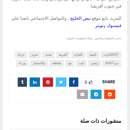
في جنوب أفريقيا.
للمزيد: تابع موقع
نبض الخليج
، وللتواصل الاجتماعي تابعنا علي
فيسبوك
و
تويتر
مصدر المعلومات والصور : شبكة المعلومات الدولية
QUOTغرف
البينية
التجارة
الغربية
تبحث
تعزيز
حركة
دبيQUOT
رئيس
كيب
مع
مقاطعة
والاستثمار
وزراء
SHARE
0
منشورات ذات صلة