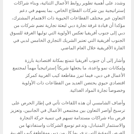
وشدد على أهمية تطوير روابط الأعمال الثنائية، وبناء شراكات
إستراتيجية بين شركات القطاع الخاص، بما يسهم في دعم
التعاون عبر مختلف القطاعات الحيوية ذات الاهتمام المشترك،
مؤكدا أن قيادة غرفة تجارة دبي لبعثة تجارية تضم شركات من
دبي إلى جنوب أفريقيا تعكس الأولوية التي توليها الغرفة للسوق
الجنوب أفريقية التي تعتبر الشريك التجاري الخامس لدبي في
القارة الأفريقية خلال العام الماضي.
وأشار إلى أن جنوب أفريقيا تتمتع بمكانة اقتصادية بارزة
وإمكانات نمو واعدة، ما يجعلها شريكاً إستراتيجياً مهماً لمجتمع
الأعمال في دبي، فيما تبرز مقاطعة كيب الغربية كمركز
اقتصادي حيوي يحتضن العديد من القطاعات ذات الأولوية
وخصوصاً تجارة المواد الغذائية.
وأضاف الشامسي أن هذه اللقاءات تأتي في إطار الحرص على
ترسيخ أواصر التعاون بين مجتمعي الأعمال في الجانبين، وتعزيز
فرص بناء شراكات مستدامة تسهم في تنمية حركة التجارة
والاستثمار المتبادل، وتدعم توسع الشركات واستفادتها من
الفرص النوعية التي تزخر بها كل من دبي ومقاطعة كيب الغربية