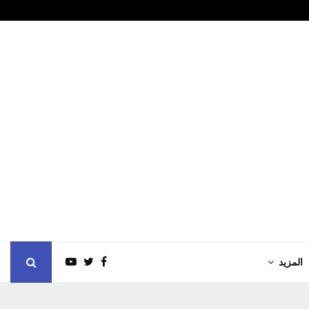
وفاة يوسف…
شرطة أبوظبي ت
المزيد