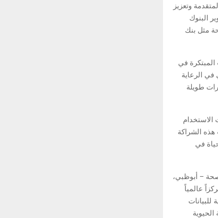
متقدمة وتعزيز
ر البنوك
حة مثل بنك
 المبتكرة في
 في الرعاية
رات طويلة
 حالات الاستخدام
 هذه الشراكة
ياة في
صحة – أبوظبي،
اً عالمياً
 للبيانات
الحيوية