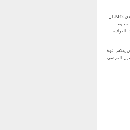
من جانبه قال الدكتور فهد المرزوقي، الرئيس التنفيذي لمنصة الحلول الصحية المتكاملة لدى M42، إن
لجينوم
الدوائية
ون يعكس قوة
وصول المرضى