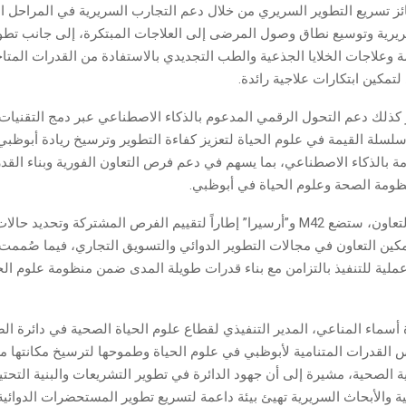
ئز تسريع التطوير السريري من خلال دعم التجارب السريرية في المراحل ال
لسريرية وتوسيع نطاق وصول المرضى إلى العلاجات المبتكرة، إلى جانب تطوي
ة وعلاجات الخلايا الجذعية والطب التجديدي بالاستفادة من القدرات المتا
تمكين ابتكارات علاجية رائدة.
 كذلك دعم التحول الرقمي المدعوم بالذكاء الاصطناعي عبر دمج التقنيات
سلة القيمة في علوم الحياة لتعزيز كفاءة التطوير وترسيخ ريادة أبوظبي
ة بالذكاء الاصطناعي، بما يسهم في دعم فرص التعاون الفورية وبناء القد
ومة الصحة وعلوم الحياة في أبوظبي.
ومن خلال هذا التعاون، ستضع M42 و”أرسيرا” إطاراً لتقييم الفرص المشتركة وتحديد
مكين التعاون في مجالات التطوير الدوائي والتسويق التجاري، فيما صُممت
لية للتنفيذ بالتزامن مع بناء قدرات طويلة المدى ضمن منظومة علوم الح
 أسماء المناعي، المدير التنفيذي لقطاع علوم الحياة الصحية في دائرة ال
 القدرات المتنامية لأبوظبي في علوم الحياة وطموحها لترسيخ مكانتها مركز
ية الصحية، مشيرة إلى أن جهود الدائرة في تطوير التشريعات والبنية التحتية
ة والأبحاث السريرية تهيئ بيئة داعمة لتسريع تطوير المستحضرات الدوائية 