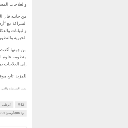
والعلاجات المستق
الشراكة مع “أر
والبيانات والذك
الحيوية والتطوي
من جهتها أكدت 
منظومة علوم ال
إلى العلاجات بما
للمزيد: تابع مو
مصدر المعلومات والصور :
M42
أبوظبي
وQUOTأرسيراQUOT