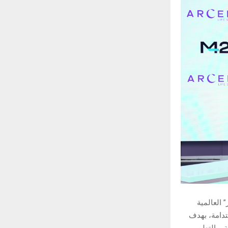
اينسز” العالمية
دامة، بهدف