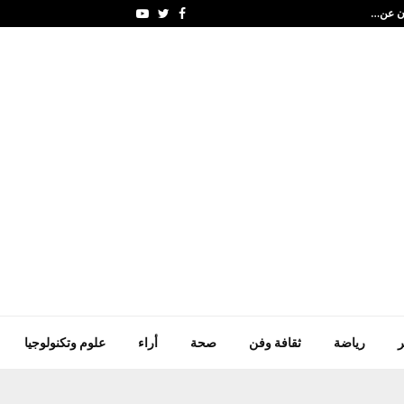
لان عن…
سعود بن صقر يعزي في 
Youtube
Twitter
Facebook
ر
رياضة
ثقافة وفن
صحة
أراء
علوم وتكنولوجيا