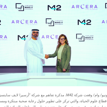
أبوظبي في 3 يونيو/ وام/ وقعت شركة M42، مذكرة تفاهم مع شركة “أرسيرا لايف س
اع علوم الحياة، والتي تركز على تطوير حلول رعاية صحية مبتكرة ومست