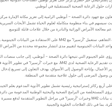
ن إستراتيجي غير حصري يركز على تعزيز توطين الصناعات الدوائية الحيوية
ارات حلول الرعاية الصحية المستقبلية في أبوظبي.
ون مع جهود دائرة الصحة – أبوظبي الرامية إلى تعزيز مكانة الإمارة مركزاً ع
يث سيسهم في بناء منظومة متكاملة لعلوم الحياة تشمل الأبحاث السريرية 
دعم معالجة الأمراض الوراثية والنادرة من خلال علاجات قابلة للتوسع.
وبموجب مذكرة التفاهم، ستعمل “أرسيرا” مع M42 على الاستفادة من البيانات الج
اعد البيانات الجينومية لتقييم مدى انتشار مجموعة محددة من الأمراض الور
ؤى علم الجينوم التي تتيحها دائرة الصحة – أبوظبي، إلى جانب منصات الب
المتقدمة وقدرات تقديم الرعاية الصحية لدى M42، مع خبرات “أرسيرا” في تطوي
ر الأعمال، وإتاحة الوصول إلى الأسواق، يهدف التعاون إلى تسريع إدخال ا
ن وصول المرضى إلى حلول علاجية متقدمة في المنطقة.
على أربع ركائز إستراتيجية رئيسية تشمل تطوير الأدوية المدعوم بعلم الجين
لرؤى المستخلصة من البرامج الصحية والبحثية الوطنية المدعومة من دائرة
أبوظبي ومنصات بيانات M42 وخبرات “أرسيرا” في مراحل التطوير المتقدمة لدفع م
كرة، بما في ذلك العلاجات الخلوية والجينية.