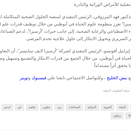
بلية للأمراض الوراثية والنادرة.
سيرا” تعزز منظومة علوم الحياة في أبوظبي من خلال توظيف قدرات علم ا
اء الاصطناعي والرعاية الصحية، إلى جانب خبرات “أرسيرا”، لدعم الصناعات 
ر السريري وتحويل الابتكار إلى حلول علاجية تخدم المرضى.
إيزابيل أفونسو، الرئيس التنفيذي لشركة “أرسيرا لايف ساينسز”، أن التعا
حياة في أبوظبي، من خلال الجمع بين قدرات الابتكار والتصنيع وتسهيل 
 يحقق أثراً مستداماً.
قع
نبض الخليج
، وللتواصل الاجتماعي تابعنا علي
فيسبوك
و
تويتر
 شبكة المعلومات الدولية
الحياة
الحيوية
الدوائية
الصناعات
بين
تطوير
تفاهم
في
لدعم
وعلوم