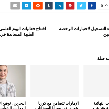
0
التسجيل لاختبارات الرخصة
افتتاح فعاليات اليوم العلمي
مين
الطبية المساندة في ع
ت صلة
 النهائية
الإمارات تتضامن مع كوريا
البحرين : توقيع ا
ة هند بنت
وتعزي في ضحايا الفيضانات
المجلس الشبابي 