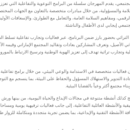
تمعي، يقدم المهرجان سلسلة من البرامج التوعوية والتفاعلية التي تعزز 
امة والمسؤولية، من خلال مبادرات متخصصة بالتعاون مع الجهات المختص
الرقمي، ومفاهيم السلامة العامة، والتعامل مع الطوارئ، والإسعافات الأولية
تمعي إيجابي لدى الأطفال والناشئة.
لتراثي بحضور بارز ضمن البرنامج، عبر فعاليات وتجارب تفاعلية تسلط ا
تي الأصيل، وتعرف المشاركين بعادات وتقاليد المجتمع الإماراتي وقيمه الأ
 وتجارب تراثية تهدف إلى تعزيز الهوية الوطنية وترسيخ الارتباط بالمورو
 فعاليات متخصصة في الاستدامة والوعي البيئي، من خلال برامج تفاعلية
ادة التدوير والاستهلاك المسؤول والحفاظ على البيئة، بما ينسجم مع التو
ناء مجتمع أكثر وعياً بالقضايا البيئية.
ج كذلك أنشطة متنوعة في مجالات الإبداع والحياة اليومية، من بينها ورش
قية والأنشطة العائلية التفاعلية، إلى جانب فعاليات ترفيهية يومية ومساحا
الأنشطة التقنية والإبداعية، بما يضمن تجربة متجددة ومتكاملة للزوار ط