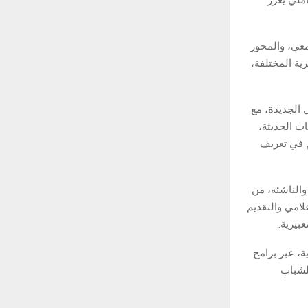
معي، والمحور
ية المختلفة،
 الجديدة، مع
ت الحديثة،
م في تعريف
والناشئة، من
لامي والتقديم
بيرية.
، عبر برامج
لشباب