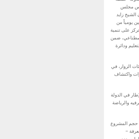
ئيس مجلس
 الشيخ زايد
 يوليو إلى 23 أغسطس المقبلين يومياً من
ملة تركز على تنمية
الاصطناعي، ضمن
تعليم ودائرة
عائلات وجميع فئات الزوار، في
ارات واكتشاف
 هذا الإطار في الدولة
رفيه والرياضة
 حجم المشروع
معرفة –
ملي يعزز