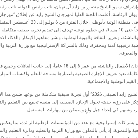
ة وإشراف سمو الشيخ منصور بن زايد آل نهيان، نائب رئيس الدولة، نائب ر
يوان الرئاسة، أعلنت اللجنة العليا لمهرجان الشيخ زايد عن إطلاق “مهرجان
الصيفي 2026” في منطقة الوثبة بأبوظبي خلال الفترة من 6
الساعة 10 صباحاً حتى 10 مساءً، في خطوة نوعية تهدف إلى تقديم تجربة صيفية متكا
الناشئة، وتعزيز الثقافة والهوية الوطنية، ونشر مفاهيم الابتكار والذكاء 
ضية ترفيهية آمنة ومحفزة، وذلك بالشراكة الإستراتيجية مع وزارة التربية وال
والمعرفة.
يستهدف المهرجان الأطفال والناشئة من عمر 6 إلى 18 عاماً، إلى جانب ال
املة تعيد تعريف الإجازة الصيفية باعتبارها مساحة للتعلم واكتساب المه
القيم الوطنية والاجتماعية.
يمثل “مهرجان الشيخ زايد الصيفي 2026” أول تجربة صيفية متكاملة من نوعها ضمن
تكز على رؤية حديثة تحول الإجازة الصيفية إلى منصة تجمع بين التعليم والت
كار، وتسهم في إعداد جيل واعٍ ومتمكن من مهارات المستقبل.
بشراكات إستراتيجية مع عدد من المؤسسات الوطنية الرائدة، بما يعكس
ة والتنموية، إذ يأتي بالتعاون مع وزارة التربية والتعليم ودائرة التعليم وال
نب عدد من الجهات الوطنية الأخرى التي سيعلن عنها لاحقاً، في نموذج تكا