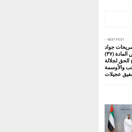
NEXT POST
ريحات جواد
العناني: أتمنى أن يطبق نص المادة (٣٧)
 الحق لجلالة
تب والأوسمة
 شفيق عجيلات