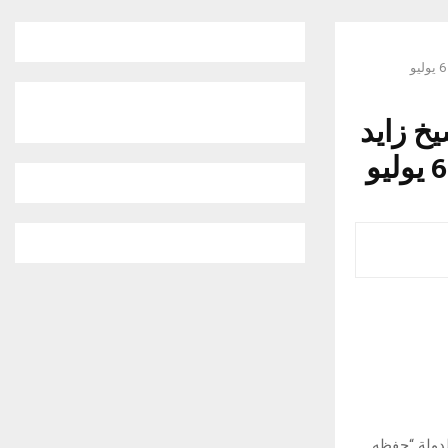
خ زايد
الدولة “حفظه