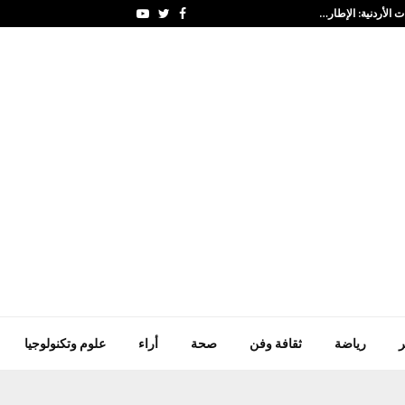
ت الأردنية: الإطار…
باكستان – أعضاء مجلس ا
Youtube
Twitter
Facebook
ر
رياضة
ثقافة وفن
صحة
أراء
علوم وتكنولوجيا