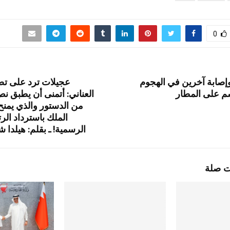
0
صابة آخرين في الهجوم
عجيلات ترد على تص
شم على المطار
من الدستور والذي يمنح
الملك باسترداد الر
الرسمية! ـ بقلم: هيلدا
ت صلة