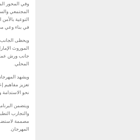
وفي المحور المج
المجتمعي والسل
التوعية بالأمن 
في بناء وعي مج
ويحظى الجانب ا
الموروث الإمارا
جانب ورش عملية
المحلي.
ويشهد المهرجان
تعزيز مفاهيم إع
نحو الاستدامة وب
ويتضمن البرنام
والتجارب التطبي
مصممة لاستضافة 
المهرجان.