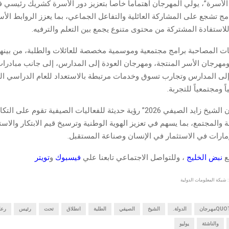
لأسرة”، يولي المهرجان اهتماماً خاصاً بتعزيز دور الأسرة كشريك رئيسي ف
ج تشجع على المشاركة العائلية والتفاعل الجماعي، بما يعزز الروابط الأس
لاستفادة المشتركة من محتوى متنوع يجمع بين التعلم والترفيه.
ات المصاحبة برامج مجتمعية وموسمية مخصصة للعائلات والطلبة، من بينه
ومهرجان الأسر المنتجة، ومهرجان العودة إلى المدارس، إلى جانب مبادرا
لى المدارس وتجارب تسوق وخدمات مرتبطة بالاستعداد للعام الدراسي الج
ً ومجتمعياً للتجربة.
ويعكس “مهرجان الشيخ زايد الصيفي 2026” رؤية حديثة للفعاليات الصيفية تقوم ع
فة والمجتمع، بما يسهم في تعزيز الهوية الوطنية وترسيخ قيم الابتكار والاست
إمارات في الاستثمار في الإنسان وصناعة المستقبل.
قع
نبض الخليج
، وللتواصل الاجتماعي تابعنا علي
فيسبوك
و
تويتر
 شبكة المعلومات الدولية
QUمهرجان
الدولة.
الشيخ
الصيفي
الطلبة
انطلاق
تحت
رئيس
رعا
والناشئة
يوليو