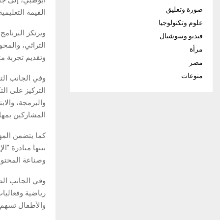
صورة وتعليق
القيمة التعليمي
علوم وتكنولوجيا
ويرتكز البرنام
فيديو وسوشيال
التراثي، والمحو
مرأة
وتقديم تجربة مت
مصر
منوعات
وفي الجانب التع
التركيز على الت
والبرمجة، والا
المشاركين بمهار
كما يتضمن المهر
بينها مبادرة “ا
وصناعة المحتوى 
وفي الجانب الص
رياضية وفعاليا
والأطفال تسهم ف