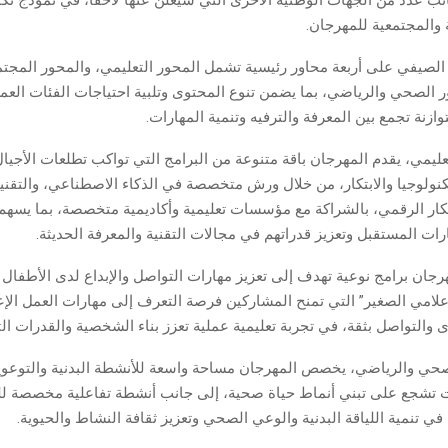
ة والمجتمعية للمهرجان.
ج الصيفي على أربعة محاور رئيسية تشمل المحور التعليمي، والمحور المجت
ر الصحي والرياضي، بما يضمن تنوع المحتوى وتلبية احتياجات الفئات العمر
وازنة تجمع بين المعرفة والترفيه وتنمية المهارات.
ليمي، يقدم المهرجان باقة متنوعة من البرامج التي تواكب تطلعات الأجيال
كنولوجيا والابتكار، من خلال ورش متخصصة في الذكاء الاصطناعي، والتقنيا
بتكار الرقمي، بالشراكة مع مؤسسات تعليمية وأكاديمية متخصصة، بما يسه
ات المستقبل وتعزيز قدراتهم في مجالات التقنية والمعرفة الحديثة.
جان برامج نوعية تهدف إلى تعزيز مهارات التواصل والإبداع لدى الأطفال 
لإعلامي الصغير” التي تمنح المشاركين فرصة التعرف إلى مهارات العمل الإع
والتواصل بثقة، في تجربة تعليمية عملية تعزز بناء الشخصية والقدرات التع
حي والرياضي، يخصص المهرجان مساحة واسعة للأنشطة البدنية والتوعوية
ت تشجع على تبني أنماط حياة صحية، إلى جانب أنشطة تفاعلية مخصصة ل
ي تنمية اللياقة البدنية والوعي الصحي وتعزيز ثقافة النشاط والحيوية.