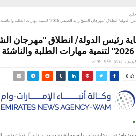
خليج
انطلاق "مهرجان الشيخ زايد الصيفي 2026" لتنمية مهارات الطلبة والناشئة 6 يوليو
ة رئيس الدولة/ انطلاق "مهرجان الشي
ليو
يونيو 3, 2026
0
57
0
ج»
وظبي في 3 يونيو/ وام/ تحت رعاية صاحب السمو الشيخ محمد بن زايد آل نهيان رئيس 