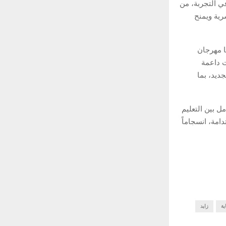
ي التجربة، من
رية ويمنح
ا مهرجان
ت داعمة
ديد، بما
لى التكامل بين التعليم
دامة، انسجاماً
ية
زايد