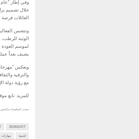
وفي إطار “عام ا
خلال تصميم برام
العائلات فرصة ل
وتتضمن الفعالي
الوثبة للرطب، 
لموسم العودة إ
يضيف بعداً عمليا
والترفيه والثقا
مع رؤية دولة ال
للمزيد: تابع مو
مصدر المعلومات والصور :
2026QUOT
OT
لتنمية
مهارات