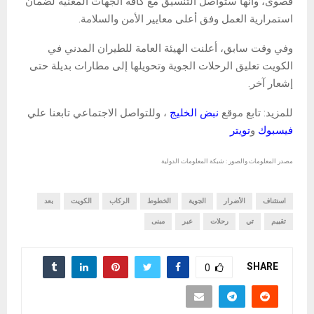
قصوى، وأنها ستواصل التنسيق مع كافة الجهات المعنية لضمان
استمرارية العمل وفق أعلى معايير الأمن والسلامة.
وفي وقت سابق، أعلنت الهيئة العامة للطيران المدني في
الكويت تعليق الرحلات الجوية وتحويلها إلى مطارات بديلة حتى
إشعار آخر.
للمزيد: تابع موقع
نبض الخليج
، وللتواصل الاجتماعي تابعنا علي
فيسبوك
و
تويتر
مصدر المعلومات والصور : شبكة المعلومات الدولية
استئناف
الأضرار
الجوية
الخطوط
الركاب
الكويت
بعد
تقييم
تي
رحلات
عبر
مبنى
SHARE
0