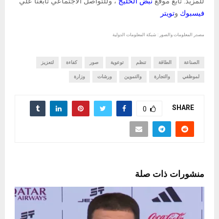
للمزيد: تابع موقع
نبض الخليج
، وللتواصل الاجتماعي تابعنا علي
فيسبوك
و
تويتر
مصدر المعلومات والصور : شبكة المعلومات الدولية
الصناعة
الطاقة
تنظم
توعوية
صور
كفاءة
لتعزيز
لموظفي
والتجارة
والتموين
ورشات
وزارة
SHARE
0
منشورات ذات صلة