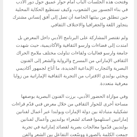
وفتحت هذه الجلسات الباب أمام حوار عميق حول دور الأدب
في بناء الجسور بين الشعوب، وكيف تستطيع الحكاية المحلية
حين تنطلق من بيئتها الخاصة أن تصل إلى أفق إنساني مشترك
يتجاوز اللغة والجغرافيا والاختلاف الثقافي.
ولم تقتصر المشاركة على البرنامج الأدبي داخل المعرض بل
امتدت إلى فضاءات وارسو الثقافية والأكاديمية، حيث شهدت
جامعة وارسو فعاليات ولقاءات تناولت مختلف ملامح الحراك
الثقافي الإماراتي من المسرح والرواية والشعر إلى الفنون
البصرية والتجارب الإبداعية الجديدة، ما أتاح لجمهور أكاديمي
وبحثي بولندي الاقتراب من التجربة الثقافية الإماراتية من زوايا
معرفية متعددة.
وفي موازاة الحضور الأدبي، برزت الفنون البصرية بوصفها
مساحة أخرى للحوار الثقافي من خلال معرض فني قدّم قراءات
تشكيلية متبادلة بين دولة الإمارات وبولندا عبر أعمال لفنانين
إماراتيين استلهموا قصائد لشعراء بولنديين وأعمال لفنانين
بولنديين قدّموا معالجات بصرية لقصائد إماراتية في تجربة
جمعت الكلمة بالصورة ووسّعت التفاعل بين الشعر والفن