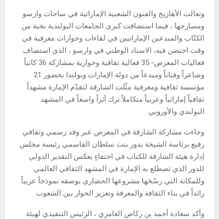
وتعالت الأهازيج والفنون الشعبية الإماراتية في ساحات وارسو
ومسارحها ، فيما استضافت كبرى الجامعات البولندية نخبة من
الكتّاب والمبدعين الإماراتيين في لقاءات وحوارات معرفية في
وقت احتضن فيه، الاستاد الوطني في وارسو ، الذي استضاف
فعاليات المعرض- 35 فعالية ثقافية وحوارية بمشاركة 36 كاتباً
وشاعراً وفناناً ومبدعاً من دولة الإمارات وبولندا بحضور 21
مؤسسة ثقافية ومعرفية مثّلت الشارقة لتقدّم الإمارة مشهداً
ثقافياً إماراتياً وعربياً متكاملاً ترك أثراً واسعاً في المشهد
البولندي والأوروبي.
وجاءت مشاركة الشارقة في المعرض عبر وفد رسمي وثقافي
رفيع برئاسة الشيخة بدور بنت سلطان القاسمي رئيسة مجلس
إدارة هيئة الشارقة للكتاب في احتفاءٍ يعكس التقدير الدولي
للدور الذي تضطلع به الإمارة في المشهد الثقافي العالمي
وللمكانة التي رسّخها مشروعها الحضاري بوصفه نموذجاً عربياً
رائداً في بناء الثقافة والمعرفة وتعزيز الحوار بين الشعوب.
وأكد سعادة أحمد بن ركاض العامري ، الرئيس التنفيذي لهيئة