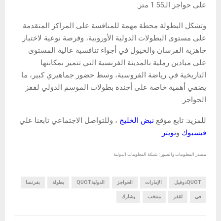
على حواجز الـ1.55 متر.
وتشكل البطولة محطة مهمة للمنافسة على المراكز المتقدمة
على مستوى البطولات الدولية الأوروبية، وفرصة نوعية لاختبار
جاهزية الفرسان والخيول في أجواء تنافسية عالية المستوى
على ميادين رملية بالمدينة الفرنسية التي تتميز بمكانتها
التاريخية في رياضة الفروسية، وسط حضور جماهيري كبير، ما
يضفي أهمية خاصة على أجندة بطولات الموسم الدولي لقفز
الحواجز.
للمزيد: تابع موقع
نبض الخليج
، وللتواصل الاجتماعي تابعنا علي
فيسبوك
و
تويتر
مصدر المعلومات والصور : شبكة المعلومات الدولية
QUOTدوفيل
الإمارات
الحواجز
الدوليةQUOT
بطولة
بفرنسا
في
لقفز
منتخب
يشارك