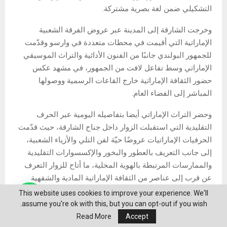
التشكيلي ضمن لغة بصرية مشتركة.
وخرجت الشارقة إلى المدينة عبر عروض الفرقة الشعبية
الإماراتية التي أقيمت في محطات متعددة في وارسو وقدّمت
للجمهور البولندي جانبًا من الفنون الأدائية والتراث الموسيقي
الإماراتي وسط تفاعل لافت من الجمهور، في مشهد عكس
حضور الثقافة الإماراتية خارج القاعات الرسمية ووصولها
المباشر إلى الفضاء العام.
وحضر التراث الإماراتي أيضا بتفاصيله اليومية عبر الحرف
التقليدية التي استقبلت الزوار داخل جناح الشارقة، حيث قدّمت
الحرفيات الإماراتيات عروضًا حيّة لفن التلي والأزياء الشعبية،
إلى جانب التعريف بالعطور والبخور والإكسسوارات التقليدية
والممارسات المرتبطة بالهوية المحلية، ما أتاح للزوار التعرف
عن قرب إلى عناصر من الثقافة الإماراتية المادية والشفهية
المتوارثة.
This website uses cookies to improve your experience. We'll
assume you're ok with this, but you can opt-out if you wish.
وفي جانب صناعة الكتاب، شهدت المشاركة لقاءات مهنية بين
Read More
Accept
ناشرين إماراتيين وبولنديين ركزت على تبادل حقوق النشر