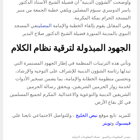
وأوضحت "الشؤون الدينية" أن فضيلة الشيخ الأستاذ الدكتور
ياسر الدوسري سيؤم المصلين ويلقي خطبة الجمعة من منبر
المسجد الحرام بمكة المكرمة.
وفي المقابل يقوم بإلقاء الخطبة والإمامة
المصلين
في المسجد
النبوي بالمدينة المنورة فضيلة الشيخ الدكتور صلاح البدير.
الجهود المبذولة لترقية نظام الكلام
وتأتي هذه الترتيبات المنظمة في إطار الجهود المستمرة التي
تبذلها رئاسة الشؤون الدينية للإشراف على التوجيه والإرشاد،
وتحسين منظومة الخطابة والإمامة، بما يضمن تسخير الأدوات
لخدمة زوار الحرمين الشريفين، ويحقق رسالة الحرمين
الشريفين الدينية والتوعوية والاعتدالية. المكرم لجميع المسلمين
في كل بقاع الأرض.
للمزيد: تابع موقع
نبض الخليج
، وللتواصل الاجتماعي تابعنا علي
فيسبوك
و
تويتر
مصدر المعلومات والصور : شبكة المعلومات الدولية