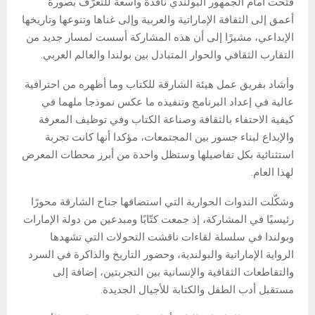
فتحت أمام الجمهور البولندي نافذة واسعة للتعرّف بصورة
أعمق إلى الثقافة الإماراتية والعربية وإلى غناها وتنوعها وتاريخها
الإبداعي، مشيرًا إلى أن هذه المشاركة أسست لمسار جديد من
التقارب الثقافي والحوار المتبادل بين بولندا والعالم العربي.
وأشاد بفريق عمل هيئة الشارقة للكتاب وما أظهره من احترافية
عالية في إعداد البرنامج وتنفيذه ما عكس نموذجا ملهما في
كيفية الاحتفاء بالثقافة وصناعة الكتاب وفي توظيف المعرفة
والإبداع لبناء جسور بين المجتمعات، مؤكدا أنها كانت تجربة
استثنائية بكل تفاصيلها وستظل واحدة من أبرز محطات المعرض
لهذا العام.
وشكّلت الندوات الحوارية التي استضافها جناح الشارقة محورًا
رئيسيًا في المشاركة، إذ جمعت كتّابًا ومبدعين من دولة الإمارات
وبولندا في سلسلة لقاءات ناقشت التحولات التي تشهدها
الرواية الإماراتية والبولندية، وحضور التاريخ والذاكرة في السرد
والتقاطعات الثقافية والإنسانية بين التجربتين، إضافة إلى
مستقبل أدب الطفل والكتابة للأجيال الجديدة.