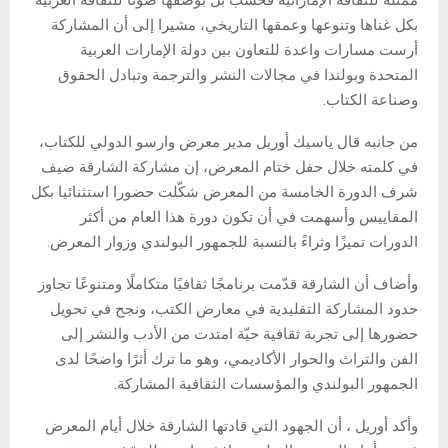
بكل غناها وتنوعها وعمقها التاريخي، مشيرا إلى أن المشاركة
أرست مسارات واعدة للتعاون بين دولة الإمارات العربية
المتحدة وبولندا في مجالات النشر والترجمة وتبادل الحقوق
وصناعة الكتاب.
من جانبه قال ياسيك أوريل مدير معرض وارسو الدولي للكتاب،
في كلمته خلال حفل ختام المعرض، إن مشاركة الشارقة ضيف
شرف الدورة الخامسة من المعرض شكّلت حضورا استثنائيا بكل
المقاييس وأسهمت في أن تكون دورة هذا العام من أكثر
الدورات تميزًا وثراءً بالنسبة للجمهور البولندي وزوار المعرض.
وأضاف أن الشارقة قدّمت برنامجًا ثقافيًا متكاملًا ومتنوعًا تجاوز
حدود المشاركة التقليدية في معارض الكتب، ونجح في تحويل
حضورها إلى تجربة ثقافية حيّة امتدت من الأدب والنشر إلى
الفن والتراث والحوار الأكاديمي، وهو ما ترك أثرًا واضحًا لدى
الجمهور البولندي والمؤسسات الثقافية المشاركة.
وأكد أوريل ، أن الجهود التي قادتها الشارقة خلال أيام المعرض