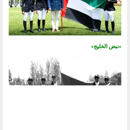
«نبض الخليج»