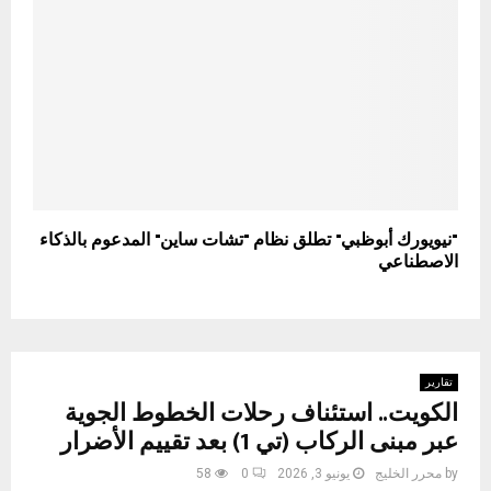
"نيويورك أبوظبي" تطلق نظام "تشات ساين" المدعوم بالذكاء
الاصطناعي
تقارير
الكويت.. استئناف رحلات الخطوط الجوية
عبر مبنى الركاب (تي 1) بعد تقييم الأضرار
by
محرر الخليج
يونيو 3, 2026
0
58