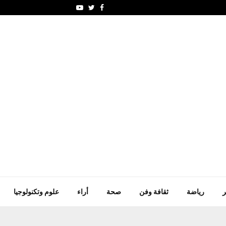
النفايات المتناثرة حول ا
Youtube
Twitter
Facebook
ر
رياضة
ثقافة وفن
صحة
أراء
علوم وتكنولوجيا