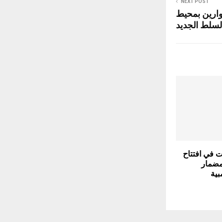
NEXT POST
وارين بمحيط
سلط الجديد
ات في افتتاح
مضمار
بية