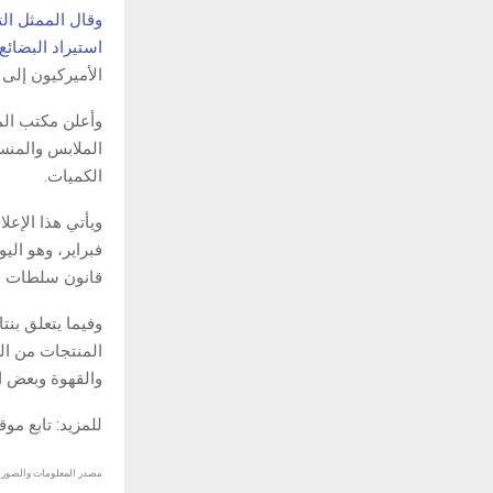
وقال الممثل ال
استيراد البضائع
الأميركيون إلى 
وأعلن مكتب المم
الملابس والمن
الكميات.
فبراير، وهو الي
قانون سلطات الطوار
وفيما يتعلق بنت
المنتجات من ال
والقهوة وبعض ال
للمزيد: تابع مو
مصدر المعلومات والصور :