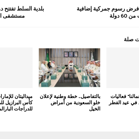
 فرض رسوم جمركية إضافية
بلدية السلط تفتتح د
6 دولة
مستشفى ال
ت صلة
النا" فعاليات
بالتفاصيل.. خطة وطنية لإعلان
ميداليتان للإمار
 في عيد الفطر
خلو السعودية من أمراض
كأس البرازيل لل
الخيل
للدراجات البارالم