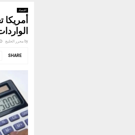
اقتصاد
أمريكا 
الواردات من 
by
محرر الخليج
SHARE