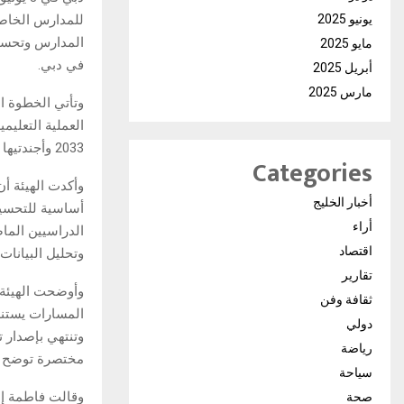
يونيو 2025
المدارس وتحسين 
مايو 2025
في دبي.
أبريل 2025
مارس 2025
العملية التعلي
2033 وأجندتيها الاقتصادية والاجتماعية ويعزز مكانة الإمارة بين أفضل المدن العالمية في جودة التعليم.
Categories
وأكدت الهيئة أ
أخبار الخليج
أساسية للتحسين
أراء
الدراسيين الما
اقتصاد
وتحليل البيانات
تقارير
وأوضحت الهيئة، 
ثقافة وفن
المسارات يستن
دولي
وتنتهي بإصدار ت
رياضة
مختصرة توضح ن
سياحة
وقالت فاطمة إب
صحة