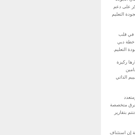
– 2027 ضمن نهج متجدد يركز على دعم
جودة التعليم
ي 2033 التي تضع الطالب في قلب
 خطة دبي
رها ركيزة
امين
يم الذاتي
متعدد
 فرق متخصصة
تم بتقارير
ة إن استئناف