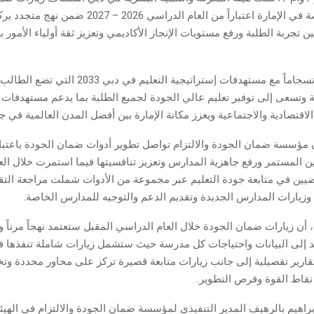
للمدارس الخاصة في الإمارة اعتباراً من العام الدراسي 2026 
تجربة الطلبة ورفع مستويات الإنجاز الأكاديمي وتعزيز ثقة أولياء الأمور ب
وتأتي الخطوة انسجاماً مع مستهدفات إستراتيجية التعليم في دب
مية وتسعى إلى توفير تعليم عالي الجودة لجميع الطلبة بما يدعم مستهدفات
ن مؤسسة ضمان الجودة والالتزام تواصل تطوير أدوات ضمان الجودة باعتبا
 المستمر ورفع جاهزية المدارس وتعزيز تنافسيتها فيما استمرت خلال الع
ضيين في متابعة جودة التعليم عبر مجموعة من الأدوات شملت مراجعة التقي
 وزيارات المدارس الجديدة وتقديم الدعم والتوجيه للمدارس الخاصة.
أن زيارات ضمان الجودة خلال العام الدراسي المقبل ستعتمد نهجاً مرناً و
د إلى البيانات واحتياجات كل مدرسة حيث ستشمل زيارات شاملة تنفذها
قارير تفصيلية إلى جانب زيارات متابعة قصيرة تركز على محاور محددة وتخت
قاط القوة وفرص التطوير.
راهيم بالرهيف المدير التنفيذي لمؤسسة ضمان الجودة والالتزام في الهيئ