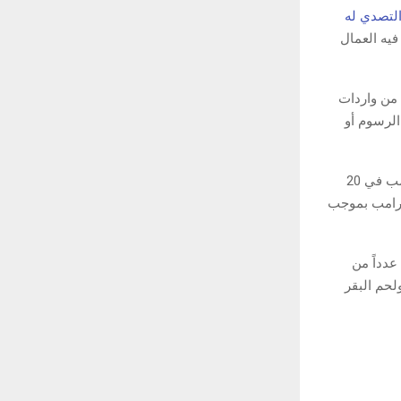
التصدي له
فيه العمال
 من واردات
لرسوم أو
ويأتي هذا الإعلان قبل انتهاء الرسوم الجمركية المؤقتة البالغة 10% التي فرضتها إدارة ترامب في 20
 ترامب بموجب
عدداً من
لحم البقر