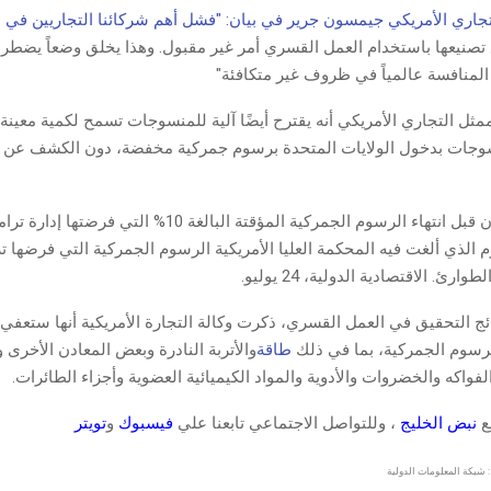
تجاري الأمريكي جيمسون جرير في بيان: "فشل أهم شركائنا التجاريين في 
تصنيعها باستخدام العمل القسري أمر غير مقبول. وهذا يخلق وضعاً يضطر 
المنافسة عالمياً في ظروف غير متكافئة"
ثل التجاري الأمريكي أنه يقترح أيضًا آلية للمنسوجات تسمح لكمية معينة
سوجات بدخول الولايات المتحدة برسوم جمركية مخفضة، دون الكشف عن ا
وم الذي ألغت فيه المحكمة العليا الأمريكية الرسوم الجمركية التي فرضها
ئ. الاقتصادية الدولية، 24 يوليو.
ائج التحقيق في العمل القسري، ذكرت وكالة التجارة الأمريكية أنها ستعفي 
رسوم الجمركية، بما في ذلك
طاقة
والأتربة النادرة وبعض المعادن الأخرى و
فواكه والخضروات والأدوية والمواد الكيميائية العضوية وأجزاء الطائرات.
قع
نبض الخليج
، وللتواصل الاجتماعي تابعنا علي
فيسبوك
و
تويتر
 شبكة المعلومات الدولية