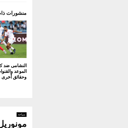
منشورات ذا
النشامى ضد كوري
الموعد والقنوات
وحقائق أخرى
سياحة
مونوريل