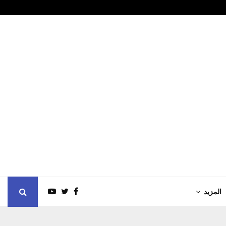
مر العلماء ويبحثان سبل…
7.89 مليون درهم أرباح دار التأمين خلال…
المزيد