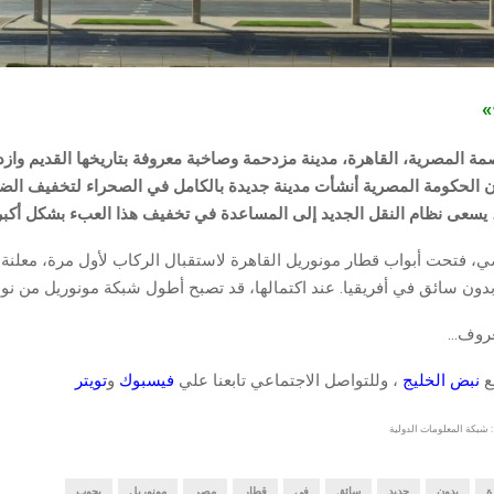
ج»
لعاصمة المصرية، القاهرة، مدينة مزدحمة وصاخبة معروفة بتاريخها القديم واز
ن الحكومة المصرية أنشأت مدينة جديدة بالكامل في الصحراء لتخفيف ال
، يسعى نظام النقل الجديد إلى المساعدة في تخفيف هذا العبء بشكل أكبر
ي، فتحت أبواب قطار مونوريل القاهرة لاستقبال الركاب لأول مرة، معلنة
دون سائق في أفريقيا. عند اكتمالها، قد تصبح أطول شبكة مونوريل من نوع
عروف…
قع
نبض الخليج
، وللتواصل الاجتماعي تابعنا علي
فيسبوك
و
تويتر
 شبكة المعلومات الدولية
ة
بدون
جديد
سائق
في
قطار
مصر
مونوريل
يجوب