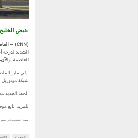
«نبض الخلي
(CNN) — ا
الشديد لدرجة أ
العاصمة. والآن
وفي مايو الماض
شبكة مونوريل ب
الخط الجديد م
للمزيد: تابع مو
مصدر المعلومات والصور :
الصحراء
القاهر