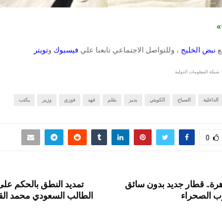
ج»
قع
نبض الخليج
، وللتواصل الاجتماعي تابعنا علي
فيسبوك
و
تويتر
 شبكة المعلومات الدولية
الداخلية
الصباح
الكويتي
بدير
بقلم
فهد
فوزي
وزير
يكتب
0
هرة.. قطار جديد بدون سائق
تمديد النطق بالحكم على
 الصحراء
الطالب السعودي محمد الق