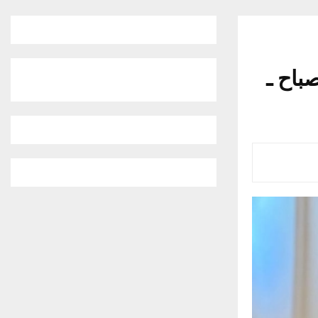
باح ـ