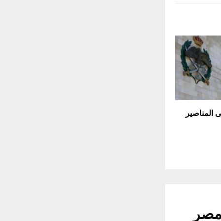
ى المناصير
 مصر