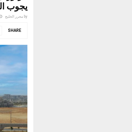
يجوب ال
by
محرر الخليج
SHARE