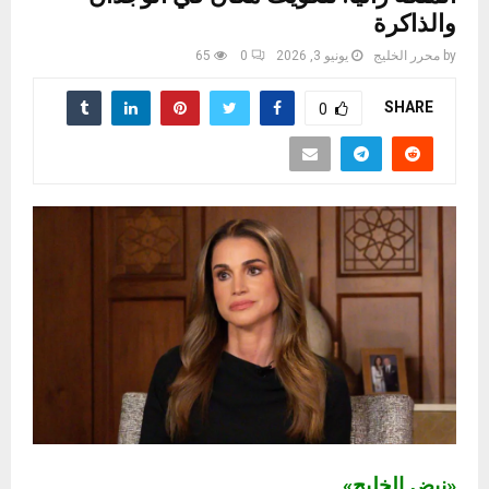
والذاكرة
by
محرر الخليج
يونيو 3, 2026
0
65
SHARE
0
«نبض الخليج»