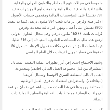
ملموسا في مجالات فهم المخاطر والتعاون الدولي والرقابة
والشفافية والتحقيقات المالية. وتضمنت أهم المؤشرات تنفيذ
781 تفتيشاً على المؤسسات المالية ومقدمي خدمات الأصول
الافتراضية وفرض غرامات بلغت 384 مليون درهم، فيما تم تنفيذ
8900 تفتيش على أعمال ومهن غير مالية محددة، وفرض
غرامات بلغت 160.33 مليون درهم. وفي مجال التعاون الدولي
ارتفع عدد طلبات المساعدة القانونية المتبادلة إلى 516 طلبا،
فيما شملت المؤشرات في مكافحة تمويل الإرهاب تسجيل 56
تحقيقا في قضايا تمويل الإرهاب خلال العام الماضي.
وشهد الاجتماع استعراض أبرز تطورات عملية التقييم المتبادل
المشترك من قبل مجموعة العمل المالي (فاتف) ومجموعة
العمل المالي لمنطقة الشرق الأوسط وشمال أفريقيا
(مينافاتف)، واستعراض استعدادات فرق العمل الوطنية
المختلفة وجهودها في هذا الصدد، مما يساهم في ضمان مواءمة
الإجراءات الوطنية مع متطلبات الفعالية والمعايير الدولية ذات
الصلة.
كما استعرضت اللجنة مخرجات ونتائج البرامج التدريبية