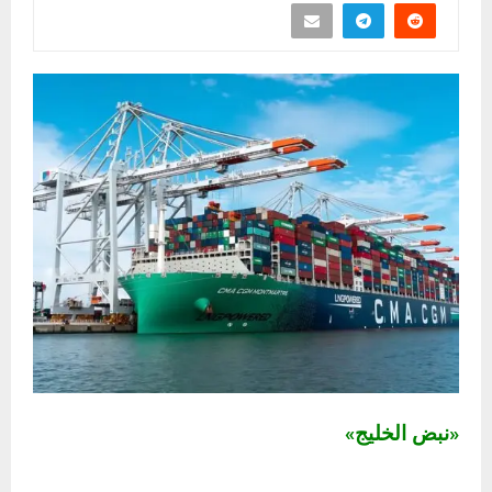
«نبض الخليج»