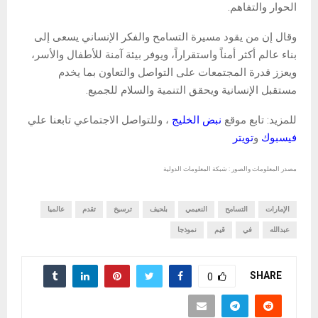
الحوار والتفاهم.
وقال إن من يقود مسيرة التسامح والفكر الإنساني يسعى إلى
بناء عالم أكثر أمناً واستقراراً، ويوفر بيئة آمنة للأطفال والأسر،
ويعزز قدرة المجتمعات على التواصل والتعاون بما يخدم
مستقبل الإنسانية ويحقق التنمية والسلام للجميع.
للمزيد: تابع موقع
نبض الخليج
، وللتواصل الاجتماعي تابعنا علي
فيسبوك
و
تويتر
مصدر المعلومات والصور : شبكة المعلومات الدولية
الإمارات
التسامح
النعيمي
بلحيف
ترسيخ
تقدم
عالميا
عبدالله
في
قيم
نموذجا
SHARE
0