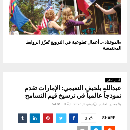
«الدوغناد».. أعمال تطوعية في النرويج تُعزّز الروابط
المجتمعية
أخبار الخليج
عبدالله بلحيف النعيمي: الإمارات تقدم
نموذجاً عالمياً في ترسيخ قيم التسامح
by
محرر الخليج
يونيو 3, 2026
0
54
SHARE
0