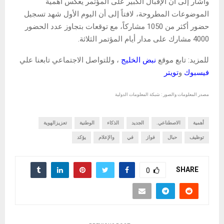
وأشار إلى أن الإقبال الكبير على المؤتمر يعكس أهمية
الموضوعات المطروحة، لافتاً إلى أن اليوم الأول شهد تسجيل
حضور أكثر من 1050 مشاركاً، مع توقعات بتجاوز عدد الحضور
4000 مشارك على مدار أيام المؤتمر الثلاثة.
للمزيد: تابع موقع
نبض الخليج
، وللتواصل الاجتماعي تابعنا علي
فيسبوك
و
تويتر
مصدر المعلومات والصور : شبكة المعلومات الدولية
أهمية
الاصطناعي.
الجديد
الذكاء
الوطنية
تعزيزالهوية
توظيف
حبال
فواز
في
والإعلام
يؤكد
SHARE
0