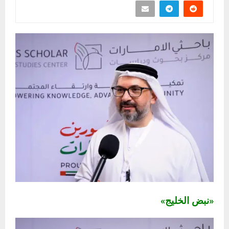
«نبض الخليج»