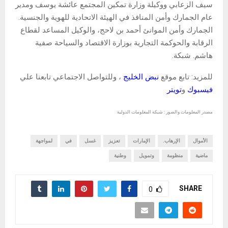
سيف الزعابي ووكيلة وزارة تمكين المجتمع عائشة يوسف ومدير
عام الجمارك وأمن المنافذ في الهيئة الاتحادية للهوية والجنسية.
الجمارك وأمن الموانئ أحمد بن لاحج، والوكيل المساعد لقطاع
الرقابة والحوكمة التجارية بوزارة الاقتصاد والسياحة صفية
هاشم. شبكة.
للمزيد: تابع موقع
نبض الخليج
، وللتواصل الاجتماعي تابعنا علي
فيسبوك
و
تويتر
مصدر المعلومات والصور : شبكة المعلومات الدولية
الأموال
الإرهاب.
الإمارات
تعزيز
غسل
في
لمواجهة
ماضية
منظومة
وتمويل
وطنية
SHARE
0