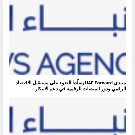
منتدى UAE Forward يسلّط الضوء على مستقبل الاقتصاد
الرقمي ودور المنصات الرقمية في دعم الابتكار