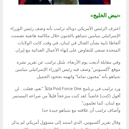
«نبض الخليج»
اعترف الرئيس الأمريكي دونالد ترامب بأنه وصف رئيس الوزراء
الإسرائيلي بنيامين نتنياهو بالجنون خلال مكالمة هاتفية تضمنت
ألفاظا نابية بشأن القتال في لبنان، في وقت كانت الولايات
المتحدة تسعى للتفاوض على إنهاء الأعمال العدائية مع إيران.
وفي مقابلة أذيعت يوم الأربعاء، سُئل ترامب عن تقرير نشره
موقع “أكسيوس” وصف فيه رئيس الوزراء الإسرائيلي بنيامين
نتنياهو بأنه “مجنون تماما” واتهمه بجحود الجميل.
ورد ترامب في برنامج Pod Force One قائلاً: “نعم، فعلت… لن
أقول (كنت) غاضباً. لقد كنت منزعجاً قليلاً من صراعه المستمر
مع لبنان، كما تعلمون”.
وأضاف ترامب أن علاقته مع نتنياهو جيدة جدا.
وقال تقرير أكسيوس، الذي استند إلى مسؤول أمريكي لم يذكر