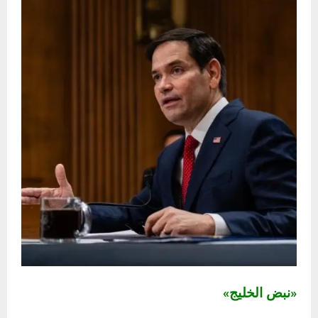
«نبض الخليج»