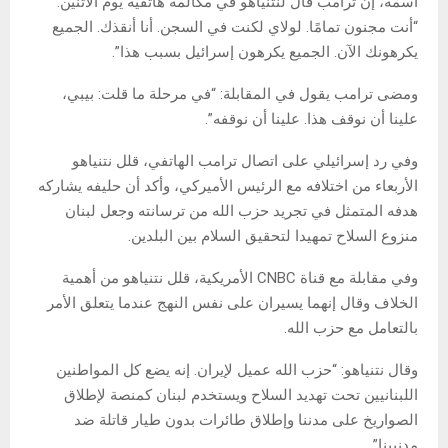
اسمه، إن ترامب قال لنتنياهو في مكالمة هاتفية يوم الاثنين:
“أنت مجنون تمامًا. لولاي لكنت في السجن. أنا أنقذك. الجميع
يكرهونك الآن. الجميع يكرهون إسرائيل بسبب هذا”.
ومضى ترامب يقول في المقابلة: “في مرحلة ما قلت: بيبي،
علينا أن نوقف هذا. علينا أن نوقفه”.
وفي رد إسرائيلي على اتصال ترامب الهاتفي، قلل نتنياهو
الأربعاء من اختلافه مع الرئيس الأميركي، وأكد أن حليفه يشاركه
هدفه المتمثل في تجريد حزب الله من ترسانته وجعل لبنان
منزوع السلاح تمهيدا لتحقيق السلام بين البلدين.
وفي مقابلة مع قناة CNBC الأمريكية، قلل نتنياهو من أهمية
الخلاف وقال إنهما يسيران على نفس النهج عندما يتعلق الأمر
بالتعامل مع حزب الله.
وقال نتنياهو: “حزب الله عميل لإيران. إنه يضع كل المواطنين
اللبنانيين تحت تهديد السلاح ويستخدم لبنان كمنصة لإطلاق
الصواريخ على مدننا وإطلاق طائرات بدون طيار قاتلة ضد
مدنيينا”.