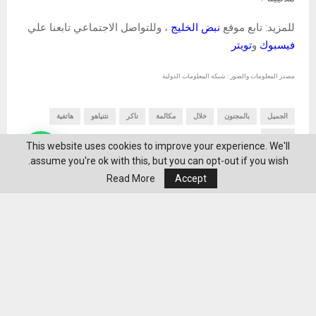
للمزيد: تابع موقع
نبض الخليج
، وللتواصل الاجتماعي تابعنا علي
فيسبوك
و
تويتر
مصدر المعلومات والصور : شبكة المعلومات الدولية
الجميل
بالمجنون
خلال
مكالمة
ناكر
نتنياهو
هاتفية
وصفت
This website uses cookies to improve your experience. We'll
assume you're ok with this, but you can opt-out if you wish.
Read More
Accept
SHARE
0
منشورات ذات صلة