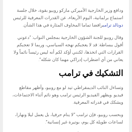
ودافع وزير الخارجية الأميركي ماركو روبيو بقوة، خلال جلسة
استماع برلمانية، اليوم الأربعاء، عن القدرات المعرفية للرئيس
دونالد ترامب
رافضا تماما المخاوف المثارة في هذا الشأن.
وقال روبيو للجنة الشؤون الخارجية بمجلس النواب: “دعوني
أقول ببساطة: قد لا يعجبكم نهجه السياسي، وربما لا تعجبكم
القرارات التي اتخذها، لكنني أؤكد لكم أنه ليس رئيساً نائماً ولا
يعاني من أي اضطراب إدراكي مهما كان شكله”.
التشكيك في ترامب
وتساءل النائب الديمقراطي تيد لو مع روبيو، وأظهر مقاطع
فيديو. ويظهر الفيديو الرئيس ترامب وهو نائم أثناء الاجتماعات،
ويشكك في قدراته المعرفية.
وبحسب روبيو، فإن ترامب “لا ينام حرفيا، بل يعمل ليلا ونهارا،
لساعات طويلة كل يوم، بوتيرة غير إنسانية”.