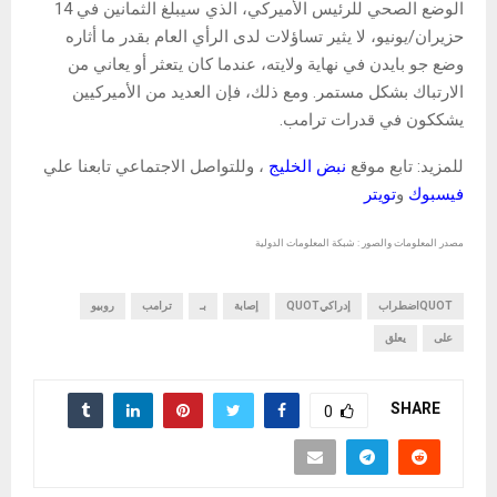
الوضع الصحي للرئيس الأميركي، الذي سيبلغ الثمانين في 14
حزيران/يونيو، لا يثير تساؤلات لدى الرأي العام بقدر ما أثاره
وضع جو بايدن في نهاية ولايته، عندما كان يتعثر أو يعاني من
الارتباك بشكل مستمر. ومع ذلك، فإن العديد من الأميركيين
يشككون في قدرات ترامب.
للمزيد: تابع موقع
نبض الخليج
، وللتواصل الاجتماعي تابعنا علي
فيسبوك
و
تويتر
مصدر المعلومات والصور : شبكة المعلومات الدولية
QUOTاضطراب
إدراكيQUOT
إصابة
بـ
ترامب
روبيو
على
يعلق
SHARE
0