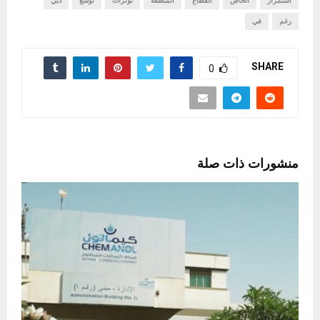
استمرار
الخاص
القطاع
المنطقة
توترات
توسع
دبي
رغم
في
SHARE
0
منشورات ذات صلة