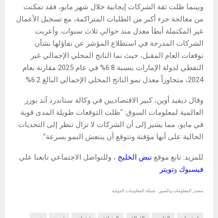
وبينما ظلت ثقة الشركات إيجابية خلال شهر مايو، فقد تمكنت
من معالجة جزء أكبر من الطلبات المتراكمة، مع تسجيل الأعمال
غير المكتملة أبطأ معدل منذ حوالي ثلاث سنوات. وأعربت
الشركات المدرجة في استطلاع المؤشر عن تفاؤلها بشأن
توقعات العام المقبل، حيث نما الناتج المحلي الإجمالي غير
النفطي لدولة الإمارات بنسبة 6.8% في عام 2025 مقارنة بعام
2024، متجاوزاً معدل نمو الناتج المحلي الإجمالي البالغ 6.2%.
وقال ديفيد أوين، كبير الاقتصاديين في وكالة ستاندرد آند بورز
العالمية لمعلومات السوق: “ظلت التوقعات طويلة المدى قوية
في مايو، مما يشير إلى أن الشركات لا تزال تنظر إلى التحديات
الحالية على أنها مؤقتة وتتوقع أن ينتعش النمو بسرعة”.
للمزيد: تابع موقع
نبض الخليج
، وللتواصل الاجتماعي تابعنا علي
فيسبوك
و
تويتر
مصدر المعلومات والصور : شبكة المعلومات الدولية