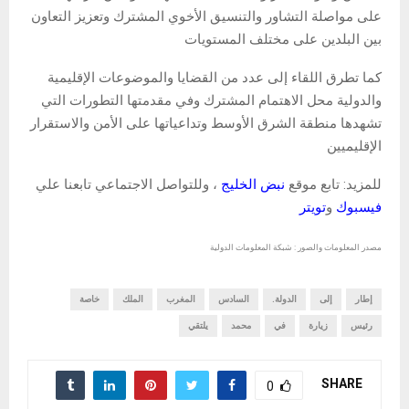
على مواصلة التشاور والتنسيق الأخوي المشترك وتعزيز التعاون
بين البلدين على مختلف المستويات
كما تطرق اللقاء إلى عدد من القضايا والموضوعات الإقليمية
والدولية محل الاهتمام المشترك وفي مقدمتها التطورات التي
تشهدها منطقة الشرق الأوسط وتداعياتها على الأمن والاستقرار
الإقليميين
للمزيد: تابع موقع
نبض الخليج
، وللتواصل الاجتماعي تابعنا علي
فيسبوك
و
تويتر
مصدر المعلومات والصور : شبكة المعلومات الدولية
إطار
إلى
الدولة.
السادس
المغرب
الملك
خاصة
رئيس
زيارة
في
محمد
يلتقي
SHARE
0