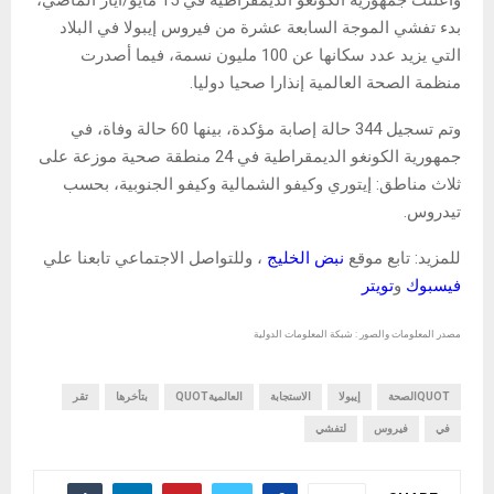
بدء تفشي الموجة السابعة عشرة من فيروس إيبولا في البلاد
التي يزيد عدد سكانها عن 100 مليون نسمة، فيما أصدرت
منظمة الصحة العالمية إنذارا صحيا دوليا.
وتم تسجيل 344 حالة إصابة مؤكدة، بينها 60 حالة وفاة، في
جمهورية الكونغو الديمقراطية في 24 منطقة صحية موزعة على
ثلاث مناطق: إيتوري وكيفو الشمالية وكيفو الجنوبية، بحسب
تيدروس.
للمزيد: تابع موقع
نبض الخليج
، وللتواصل الاجتماعي تابعنا علي
فيسبوك
و
تويتر
مصدر المعلومات والصور : شبكة المعلومات الدولية
QUOTالصحة
إيبولا
الاستجابة
العالميةQUOT
بتأخرها
تقر
في
فيروس
لتفشي