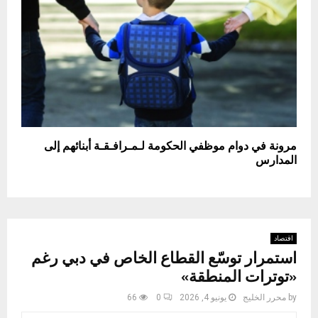
مرونة في دوام موظفي الحكومة لـمـرافـقـة أبنائهم إلى
المدارس
اقتصاد
استمرار توسّع القطاع الخاص في دبي رغم
«توترات المنطقة»
by
محرر الخليج
يونيو 4, 2026
0
66