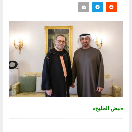
«نبض الخليج»