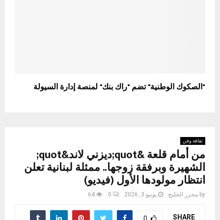
"الصكوك الوطنية" تضم "راك بنك" لمنصة إدارة السيولة
ثقافة وفن
من أمام قلعة &quot;ديزني لاند&quot;
الشهيرة وبرفقة زوجها.. ممثلة لبنانية تعلن
انتظار مولودها الأول (فيديو)
by
محرر الخليج
يونيو 3, 2026
0
64
SHARE
0