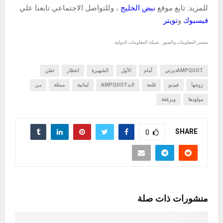
للمزيد: تابع موقع
نبض الخليج
، وللتواصل الاجتماعي تابعنا علي
فيسبوك
و
تويتر
مصدر المعلومات والصور : شبكة المعلومات الدولية
AMPQUOTديزني
أمام
الأول
الشهيرة
انتظار
تعلن
زوجها
فيديو
قلعة
لاندAMPQUOT
لبنانية
ممثلة
من
مولودها
وبرفقة
SHARE
0
منشورات ذات صلة