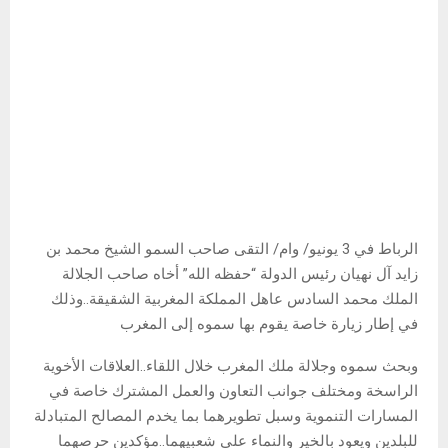
الرباط في 3 يونيو/ وام/ التقى صاحب السمو الشيخ محمد بن
زايد آل نهيان رئيس الدولة “حفظه الله” أخاه صاحب الجلالة
الملك محمد السادس عاهل المملكة المغربية الشقيقة..وذلك
في إطار زيارة خاصة يقوم بها سموه إلى المغرب
وبحث سموه وجلالة ملك المغرب خلال اللقاء..العلاقات الأخوية
الراسخة ومختلف جوانب التعاون والعمل المشترك خاصة في
المسارات التنموية وسبل تطويرهما بما يخدم المصالح المتبادلة
للبلدين ويعود بالخير والنماء على شعبيهما..مؤكدين حرصهما