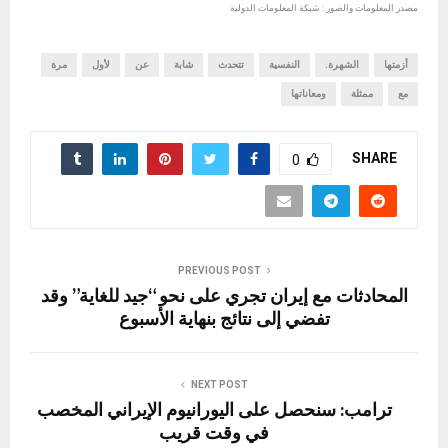
مصدر المعلومات والصور : شبكة المعلومات الدولية
أزمتها
الشهرة.
النفسية
تتحدث
شابة
عن
لأول
مرة
مع
ممثلة
ومعاناتها
SHARE
0
PREVIOUS POST
المحادثات مع إيران تجري على نحو “جيد للغاية” وقد
تفضي إلى نتائج بنهاية الأسبوع
NEXT POST
ترامب: سنحصل على اليورانيوم الإيراني المخصب
في وقت قريب