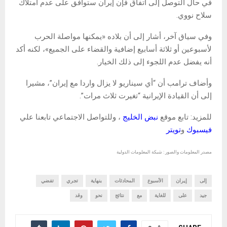
في حال التوصل إلى اتفاق فإن إيران ستوافق على عدم امتلاك
سلاح نووي.
وفي سياق آخر، أشار إلى أن بلاده «يمكنها مواصلة الحرب
لأسبوعين أو ثلاثة أسابيع إضافية والقضاء على الجميع»، لكنه أكد
أنه يفضل عدم اللجوء إلى ذلك الخيار.
وأضاف ترامب أن “أي سيناريو لا يزال واردا مع إيران”، مشيرا
إلى أن القيادة الإيرانية “تغيرت ثلاث مرات”.
للمزيد: تابع موقع
نبض الخليج
، وللتواصل الاجتماعي تابعنا علي
فيسبوك
و
تويتر
مصدر المعلومات والصور : شبكة المعلومات الدولية
إلى
إيران
الأسبوع
المحادثات
بنهاية
تجري
تفضي
جيد
على
للغاية
مع
نتائج
نحو
وقد