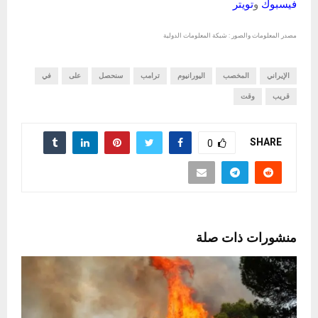
فيسبوك
و
تويتر
مصدر المعلومات والصور : شبكة المعلومات الدولية
الإيراني
المخصب
اليورانيوم
ترامب
سنحصل
على
في
قريب
وقت
SHARE
0
منشورات ذات صلة