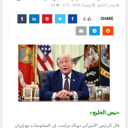
by
محرر الخليج
يونيو 4, 2026
0
62
SHARE
0
«نبض الخليج»
قال الرئيس الأميركي دونالد ترامب، إن المفاوضات مع إيران