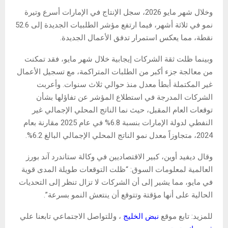
وخلال شهر مايو 2026، سجل الإنتاج في الإمارات أسرع وتيرة
نمو في ثلاثة أشهر، فيما ارتفع مؤشر الطلبيات الجديدة إلى 52.6
نقطة، مما يعكس استمرار تدفق الأعمال الجديدة.
وبينما ظلت ثقة الشركات إيجابية خلال شهر مايو، فقد تمكنت
من معالجة جزء أكبر من الطلبات المتراكمة، مع تسجيل الأعمال
غير المكتملة أبطأ معدل منذ حوالي ثلاث سنوات. وأعربت
الشركات المدرجة في استطلاع المؤشر عن تفاؤلها بشأن
توقعات العام المقبل، حيث نما الناتج المحلي الإجمالي غير
النفطي لدولة الإمارات بنسبة 6.8% في عام 2025 مقارنة بعام
2024، متجاوزاً معدل نمو الناتج المحلي الإجمالي البالغ 6.2%.
وقال ديفيد أوين، كبير الاقتصاديين في وكالة ستاندرد آند بورز
العالمية لمعلومات السوق: “ظلت التوقعات طويلة المدى قوية
في مايو، مما يشير إلى أن الشركات لا تزال تنظر إلى التحديات
الحالية على أنها مؤقتة وتتوقع أن ينتعش النمو بسرعة”.
للمزيد: تابع موقع
نبض الخليج
، وللتواصل الاجتماعي تابعنا علي