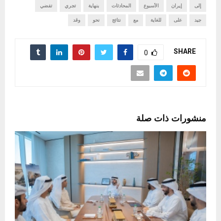
إلى
إيران
الأسبوع
المحادثات
بنهاية
تجري
تفضي
جيد
على
للغاية
مع
نتائج
نحو
وقد
SHARE
0
منشورات ذات صلة