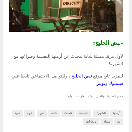
«نبض الخليج»
لأول مرة.. ممثلة شابة تتحدث عن أزمتها النفسية وصراعها مع
الشهرة!
للمزيد: تابع موقع
نبض الخليج
، وللتواصل الاجتماعي تابعنا علي
فيسبوك
و
تويتر
مصدر المعلومات والصور : شبكة المعلومات الدولية
أزمتها
الشهرة.
النفسية
تتحدث
شابة
عن
لأول
مرة
مع
ممثلة
ومعاناتها