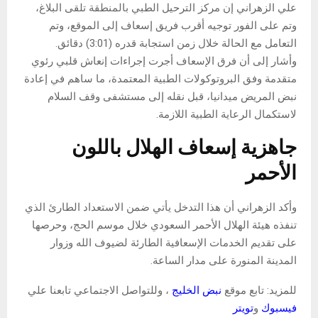
علي الزهراني إن مركز الترحيل الطبي بالمنطقة تلقى البلاغ،
وتم على الفور توجيه أقرب فريق إسعاف إلى الموقع، وتم
التعامل مع الحالة خلال زمن استجابة قدره (3:01) دقائق.
وأشار إلى أن فرق الإسعاف أجرت إجراءات إنعاش قلبي رئوي
متقدمة وفق البروتوكولات الطبية المعتمدة، ما ساهم في إعادة
نبض المريض ميدانيا، قبل نقله إلى مستشفى وقف السلام
لاستكمال الرعاية الطبية اللازمة.
جاهزية إسعاف الهلال باللون
الأحمر
وأكد الزهراني أن هذا التدخل يأتي ضمن الاستعداد الطارئ الذي
تنفذه هيئة الهلال الأحمر السعودي خلال موسم الحج، وحرصها
على تقديم الخدمات الإسعافية الطارئة لضيوف الله وزوار
المدينة المنورة على مدار الساعة.
للمزيد: تابع موقع
نبض الخليج
، وللتواصل الاجتماعي تابعنا علي
فيسبوك
و
تويتر