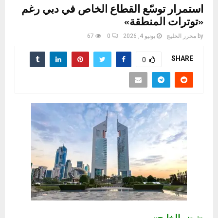
استمرار توسّع القطاع الخاص في دبي رغم
«توترات المنطقة»
by
محرر الخليج
يونيو 4, 2026
0
67
SHARE
0