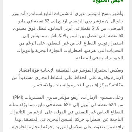
«نبض الخليج»
وأظهر مسح لمؤشر مديري المشتريات التابع لستاندرد آند بورز
جلوبال أن مؤشر دبي الرئيسي ارتفع إلى 52 نقطة في مايو
الماضي، من 51.6 نقطة في أبريل السابق، ليظل فوق مستوى
50 نقطة التي تفصل بين النمو والانكماش، مما يشير إلى
استمرار توسع القطاع الخاص غير النفطي، على الرغم من
التحديات التي تفرضها اضطرابات التجارة البحرية والتوترات
الجيوسياسية في المنطقة.
ويعكس استمرار المؤشر في المنطقة الإيجابية قوة اقتصاد
الإمارة وقدرته على الحفاظ على النشاط التجاري مستفيداً من
مكانته كمركز إقليمي للتجارة والسياحة والاستثمار.
وعلى مستوى الإمارات، ارتفع مؤشر مديري المشتريات (PMI)
من 52.1 نقطة في أبريل إلى 52.6 نقطة في مايو، مما يؤكد متانة
القطاع الخاص غير النفطي في الدولة، على الرغم من التأثيرات
الناجمة عن اضطراب حركة الشحن البحري في المنطقة، وما
رافقه من ضغوط على سلاسل التوريد وحركة التجارة الخارجية.