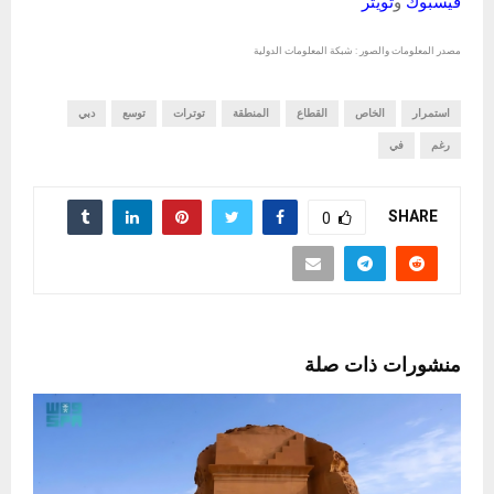
فيسبوك
و
تويتر
مصدر المعلومات والصور : شبكة المعلومات الدولية
استمرار
الخاص
القطاع
المنطقة
توترات
توسع
دبي
رغم
في
SHARE
0
منشورات ذات صلة