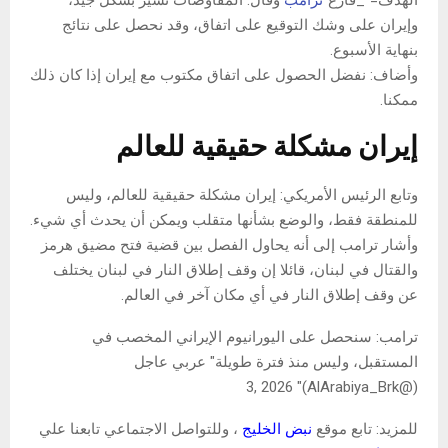
الهدف="_فارغ"
ترامب
وقال: المفاوضات تسير بشكل جيد،
وإيران على وشك التوقيع على اتفاق، وقد نحصل على نتائج
بنهاية الأسبوع.
وأضاف: نفضل الحصول على اتفاق مكتوب مع إيران إذا كان ذلك
ممكنا.
إيران مشكلة حقيقية للعالم
وتابع الرئيس الأمريكي: إيران مشكلة حقيقية للعالم، وليس
للمنطقة فقط، والوضع بشأنها متقلب ويمكن أن يحدث أي شيء.
وأشار ترامب إلى أنه يحاول الفصل بين قضية فتح مضيق هرمز
والقتال في لبنان، قائلا إن وقف إطلاق النار في لبنان يختلف
عن وقف إطلاق النار في أي مكان آخر في العالم.
ترامب: سنحصل على اليورانيوم الإيراني المخصب في
المستقبل، وليس منذ فترة طويلة" عربي عاجل
(@AlArabiya_Brk)" 3, 2026
للمزيد: تابع موقع
نبض الخليج
، وللتواصل الاجتماعي تابعنا علي