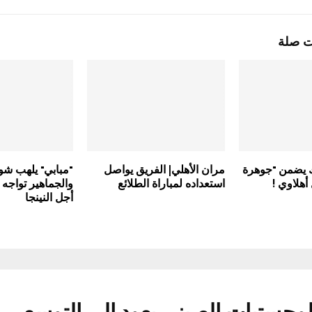
ت صلة
ك يضمن "جوهرة
مران الأهلي| الفريق يواصل
"مبابي" يلهب شوا
 أهلاوي !
استعداده لمباراة الطلائع
والجماهير تواجه 
أجل النينجا