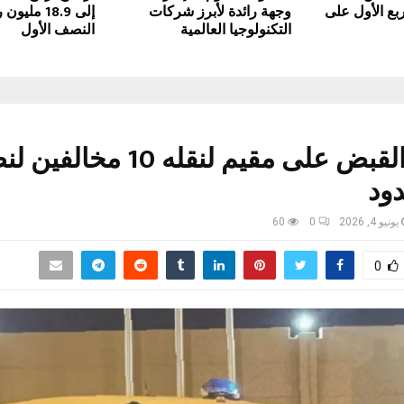
لربع الأول على
وجهة رائدة لأبرز شركات
إلى 18.9 مل
التكنولوجيا العالمية
النصف الأول
جازان.. القبض على مقيم لنقله 10 مخا
دود
يونيو 4, 2026
0
60
0