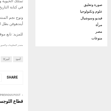
تمتلك الحيوية و
صورة وتعليق
في كتابة التاريخ
علوم وتكنولوجيا
وتوج نجم المنت
فيديو وسوشيال
أيندهوفن بطل ا
مرأة
مصر
للمزيد: تابع مو
منوعات
مصدر المعلومات والصور :
أسود
أميركا
SHARE
PREVIOUS POST
قطاع اللوجست