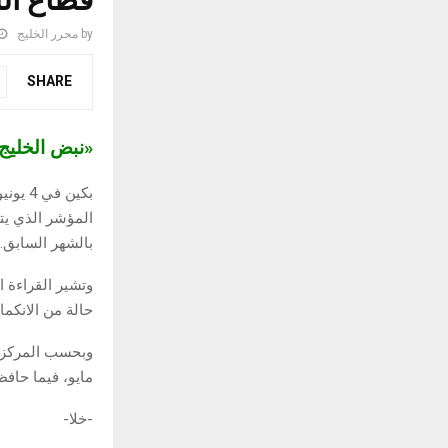
قطاع ال
by
محرر الخليج
SHARE
«نبض الخلي
بكين 
بالشهر السابق.
حالة من الانكم
وبحسب المركز ا
مايو، فيما حاف
-خلا-