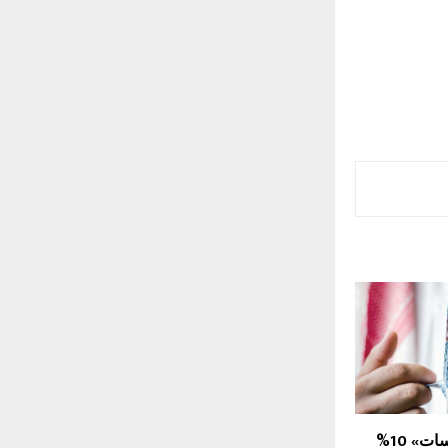
ارتفاع أرباح «لمسات» 10%