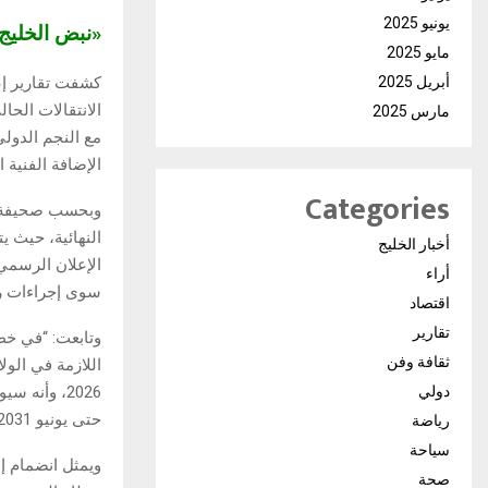
يونيو 2025
«نبض الخلي
مايو 2025
كشفت تقارير إع
أبريل 2025
الانتقالات الحا
مارس 2025
مع النجم الدول
الإضافة الفنية 
Categories
وبحسب صحيفة أون
النهائية، حيث ي
أخبار الخليج
الإعلان الرسمي 
أراء
سوى إجراءات روت
اقتصاد
تقارير
وتابعت: “في خط
ثقافة وفن
اللازمة في الول
2026، وأنه
دولي
حتى يونيو 2031”.
رياضة
سياحة
ويمثل انضمام إ
صحة