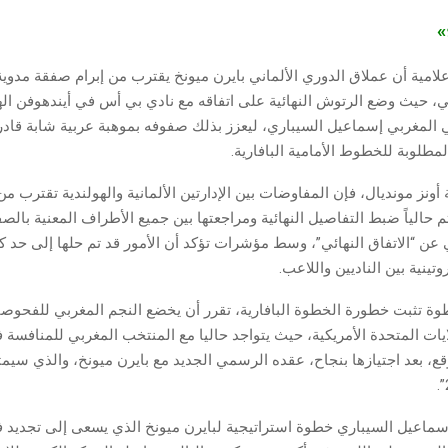
ج»
لامية أن عملاق الدوري الألماني بايرن ميونخ يقترب من إبرام صفقة مدو
لي، حيث وضع الرتوش النهائية على اتفاقه مع نادي بي أس في أيندهوفن اله
ي المغربي إسماعيل السيباري، ليعزز بذلك صفوفه بموهبة عربية شابة قادر
المطلوبة للخطوط الأمامية البافارية.
ز مونديال، فإن المفاوضات بين الإدارتين الألمانية والهولندية تقترب من
تم حالياً ضبط التفاصيل النهائية ومراجعتها بين جميع الأطراف المعنية بالص
عن “الاتفاق النهائي”، وسط مؤشرات تؤكد أن الأمور قد تم حلها إلى حد كب
ينية بين الناديين واللاعب.
وة تثبت خطورة الخطوة البافارية، تقرر أن يخضع النجم المغربي للفحوصا
ايات المتحدة الأمريكية، حيث يتواجد حاليا مع المنتخب المغربي للمنافسة 
 سيوقع، بعد اجتيازها بنجاح، عقده الرسمي الجديد مع بايرن ميونخ، والذي سيم
سماعيل السيباري خطوة استراتيجية لبايرن ميونخ الذي يسعى إلى تجديد ف