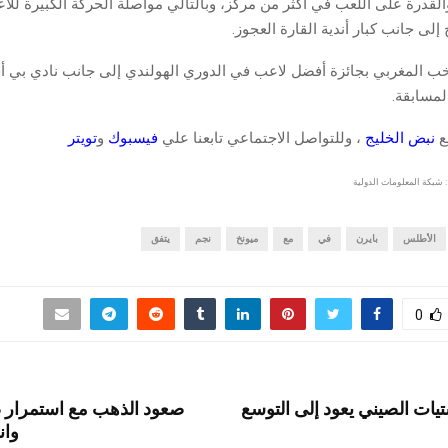
القدرة على اللعب في أكثر من مركز، وبالتالي مواصلة الحركة الكبيرة للاعب
 إلى جانب كبار أندية القارة العجوز.
خب المغربي بجائزة أفضل لاعب في الدوري الهولندي إلى جانب نادي بي 
لمسابقة.
قع
نبض الخليج
، وللتواصل الاجتماعي تابعنا علي
فيسبوك
و
تويتر
 شبكة المعلومات الدولية
الأطلس
بايرن
في
مع
ميونخ
نجم
يتفق
0
يات الصيني يعود إلى التوسع
صعود الذهب مع استمرار 
وان