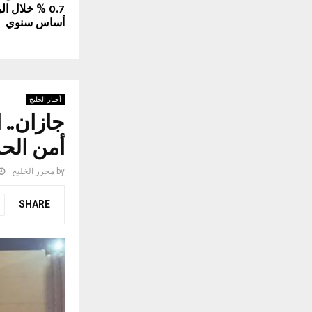
0.7 % خلال ا
أساس سنوي
أخبار الخليج
أمن الح
by
محرر الخليج
SHARE