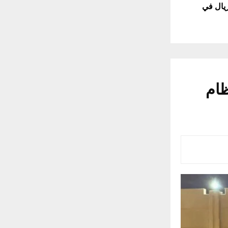
يون ريال في
لفين لنظام