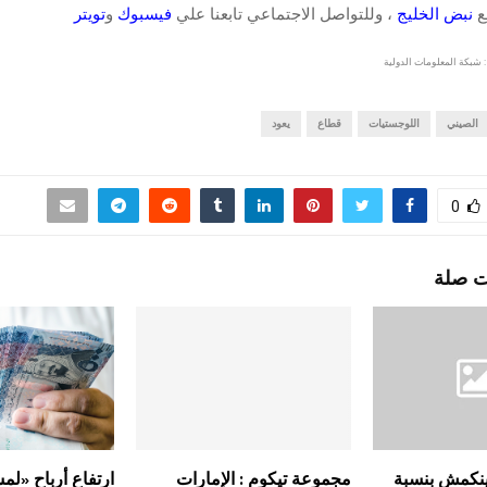
قع
نبض الخليج
، وللتواصل الاجتماعي تابعنا علي
فيسبوك
و
تويتر
 شبكة المعلومات الدولية
الصيني
اللوجستيات
قطاع
يعود
0
ت صلة
 ينكمش بنسبة
مجموعة تيكوم : الإمارات