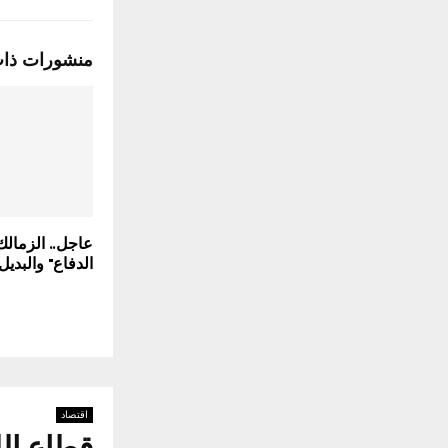
منشورات ذا
عاجل.. الزمال
الدفاع" والبديل
اقتصاد