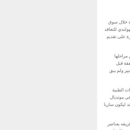
ية خلال سوق
ولندي للتعاقد
ة على تقديم
 مراحلها
فقة قبل
ير ولم يبق
ت الطبية
في مونديال
تد ليكون ساريا
ريقه بعناصر