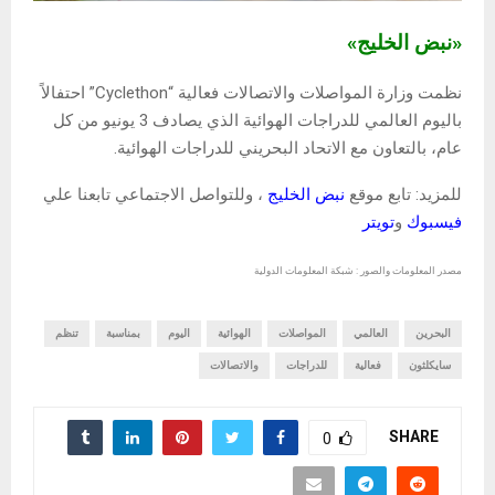
«نبض الخليج»
نظمت وزارة المواصلات والاتصالات فعالية “Cyclethon” احتفالاً
باليوم العالمي للدراجات الهوائية الذي يصادف 3 يونيو من كل
عام، بالتعاون مع الاتحاد البحريني للدراجات الهوائية.
للمزيد: تابع موقع
نبض الخليج
، وللتواصل الاجتماعي تابعنا علي
فيسبوك
و
تويتر
مصدر المعلومات والصور : شبكة المعلومات الدولية
البحرين
العالمي
المواصلات
الهوائية
اليوم
بمناسبة
تنظم
سايكلثون
فعالية
للدراجات
والاتصالات
SHARE
0