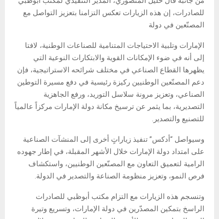
من جانبه قال خليل المنصوري، المدير التنفيذي لمكتب أبوظبي
للصادرات، إن هذه الزيارات تعكس التزامنا بتعزيز التواصل مع
المصنّعين في دولة
الإمارات وتلبية الاحتياجات المتنامية للصناعات الوطنية، لافتا
إلى أنه في ضوء الإمكانات القوية والابتكارات النوعية التي
يظهرها القطاع الصناعي في مختلف شرائحه الاستراتيجية، فإن
دعم المصنّعين الوطنيين ركيزة رئيسية في دفع مسيرة التوطين
الصناعي، وتعزيز مرونة سلاسل التوريد، ورفع الجاهزية
التصديرية، بما يثمر عن ترسيخ مكانة دولة الإمارات مركزاً عالمياً
للتصنيع والتصدير.
وسيواصل “أدكس” تنفيذ زياراتٍ أخرى إلى المنشآت الصناعية
على امتداد دولة الإمارات خلال الأشهر المقبلة، في إطار جهوده
الرامية لتعميق التعاون مع المصنّعين الوطنيين، واستكشاف
فرص النمو، وتعزيز منظومة الصناعة والتصدير في الدولة.
وتنسجم هذه الزيارات مع التزام مكتب أبوظبي للصادرات
الراسخ بتمكين المصدّرين في دولة الإمارات، وتسريع وتيرة