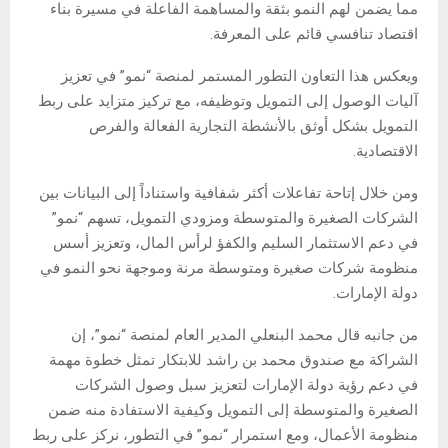
مما يضمن لهم النمو بثقة والمساهمة الفاعلة في مسيرة بناء
اقتصاد تنافسي قائم على المعرفة.
ويعكس هذا التعاون التطور المستمر لمنصة “نمو” في تعزيز
آليات الوصول إلى التمويل وتوظيفه، مع تركيز متزايد على ربط
التمويل بشكل أوثق بالأنشطة التجارية الفعالة والفرص
الاقتصادية.
ومن خلال إتاحة تفاعلات أكثر شفافية واستناداً إلى البيانات بين
الشركات الصغيرة والمتوسطة ومزودي التمويل، تسهم “نمو”
في دعم الاستثمار السليم والكفؤ لرأس المال، وتعزيز أسس
منظومة شركات صغيرة ومتوسطة مرنة وموجهة نحو النمو في
دولة الإمارات.
من جانبه قال محمد البنعلي المدير العام لمنصة “نمو”، إن
الشراكة مع صندوق محمد بن راشد للابتكار تمثل خطوة مهمة
في دعم رؤية دولة الإمارات لتعزيز سبل وصول الشركات
الصغيرة والمتوسطة إلى التمويل وكيفية الاستفادة منه ضمن
منظومة الأعمال، ومع استمرار “نمو” في التطور، نركز على ربط