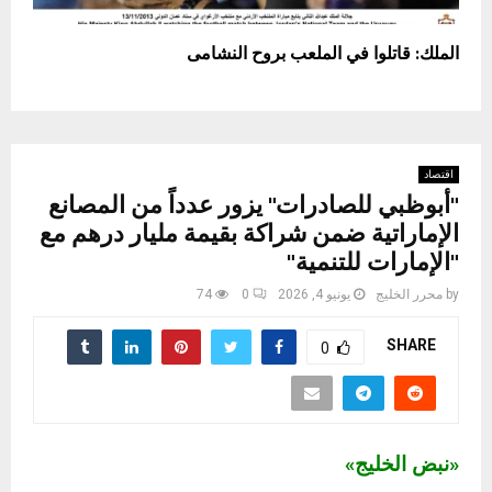
الملك: قاتلوا في الملعب بروح النشامى
اقتصاد
"أبوظبي للصادرات" يزور عدداً من المصانع
الإماراتية ضمن شراكة بقيمة مليار درهم مع
"الإمارات للتنمية"
by
محرر الخليج
يونيو 4, 2026
0
74
SHARE
0
«نبض الخليج»