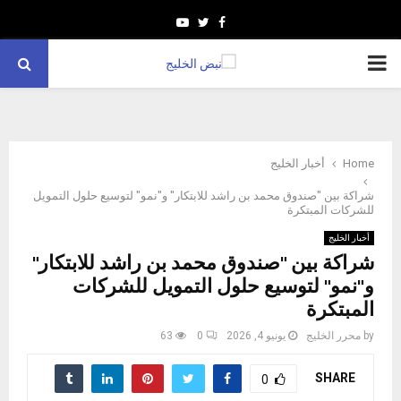
Youtube
Twitter
Facebook
PRIMARY
MENU
Home
أخبار الخليج
شراكة بين "صندوق محمد بن راشد للابتكار" و"نمو" لتوسيع حلول التمويل
للشركات المبتكرة
أخبار الخليج
شراكة بين "صندوق محمد بن راشد للابتكار"
و"نمو" لتوسيع حلول التمويل للشركات
المبتكرة
by
محرر الخليج
يونيو 4, 2026
0
63
SHARE
0