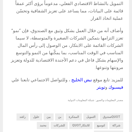
التمويل بالنشاط الاقتصادي الفعلي، مدعوماً برؤى أكثر عمقاً
قائمة على البيانات، مما يساعد على تعزبز الشفافية وتحسّن
عملية اتخاذ القرار.
وأضاف أنه من خلال العمل بشكل وثيق مع الصندوق، فإن “نمو”
تعزز التزامها بتمكين الشركات الصغيرة والمتوسطة، لا سيما
الشركات القائمة على الابتكار، من الوصول إلى رأس المال
المناسب في الوقت المناسب، بما يمكّنها من النمو والتوسع
والإسهام بشكل فاعل في دعم الأجندة الاقتصادية للدولة وتعزيز
مرونتها وتنوعها.
للمزيد: تابع موقع
نبض الخليج
، وللتواصل الاجتماعي تابعنا علي
فيسبوك
و
تويتر
مصدر المعلومات والصور : شبكة المعلومات الدولية
QUOTصندوق
التمويل
المبتكرة
بن
بين
حلول
راشد
شراكة
لتوسيع
للابتكارQUOT
للشركات
محمد