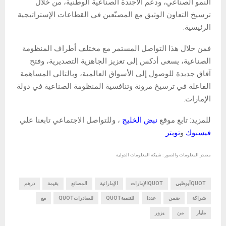
النمو الصناعي، ودعم الأجندة الصناعية الوطنية، من خلال
ترسيخ التعاون الوثيق مع المصنّعين في القطاعات الإستراتيجية
الرئيسية.
فمن خلال هذا التواصل المستمر مع مختلف أطراف المنظومة
الصناعية، يسعى أدكس إلى تعزيز الجاهزية التصديرية، وفتح
آفاق جديدة للوصول إلى الأسواق العالمية، وبالتالي المساهمة
الفاعلة في ترسيخ مرونة وتنافسية المنظومة الصناعية في دولة
الإمارات.
للمزيد: تابع موقع
نبض الخليج
، وللتواصل الاجتماعي تابعنا علي
فيسبوك
و
تويتر
مصدر المعلومات والصور : شبكة المعلومات الدولية
QUOTأبوظبي
QUOTالإمارات
الإماراتية
المصانع
بقيمة
درهم
شراكة
ضمن
عددا
للتنميةQUOT
للصادراتQUOT
مع
مليار
من
يزور