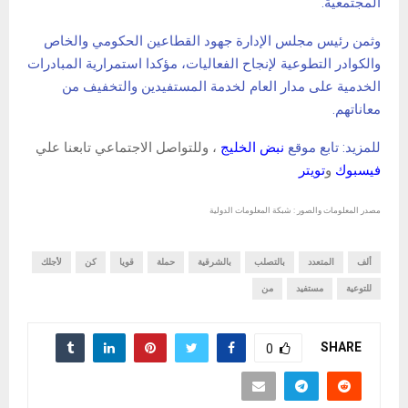
المجتمعية.
وثمن رئيس مجلس الإدارة جهود القطاعين الحكومي والخاص
والكوادر التطوعية لإنجاح الفعاليات، مؤكدا استمرارية المبادرات
الخدمية على مدار العام لخدمة المستفيدين والتخفيف من
معاناتهم.
للمزيد: تابع موقع
نبض الخليج
، وللتواصل الاجتماعي تابعنا علي
فيسبوك
و
تويتر
مصدر المعلومات والصور : شبكة المعلومات الدولية
ألف
المتعدد
بالتصلب
بالشرقية
حملة
قويا
كن
لأجلك
للتوعية
مستفيد
من
SHARE
0