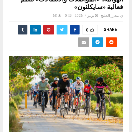
فعالية «سايكلثون»
by
محرر الخليج
يونيو 4, 2026
0
63
SHARE
0