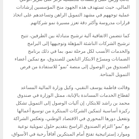
المالي، حيث تستهدف هذه الجهود منح المؤسسين إرشادات
عملية توجههم في مشهد التمويل الراهن وتساعدهم على اتخاذ
قرارات مدروسة وأكثر دقة تعزز مسيرة نمو شركاتهم.
كما تتضمن الاتفاقية آلية ترشيح متبادلة بين الطرفين، تتيح
ترشيح الشركات الناشئة المؤهلة وتوجيهها إلى البرامج
والخدمات الأنسب لكل مرحلة نمو، بما في ذلك برنامج
الضمانات ومسرّع الابتكار التابعين للصندوق، مع تمكين أعضاء
الصندوق من الوصول إلى منصة “نمو” للاستفادة من فرص
التمويل المتاحة.
وقالت فاطمة يوسف النقبي، وكيل وزارة المالية المساعد
لقطاع الخدمات المساندة بالإنابة، ممثل الوزارة في صندوق
محمد بن راشد للابتكار، إن آليات الوصول إلى التمويل تشكل
ركيزة أساسية لتمكين الشركات المبتكرة من توسيع أعمالها
وتفعيل دورها المحوري في الاقتصاد الوطني، وتعكس الشراكة
مع “نمو” التزام الصندوق الراسخ بتقديم حلول تمويلية نوعية
وموارد إستراتيجية تفتح أمام المبتكرين آفاقاً رحبة في الأسواق،