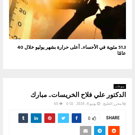
51.3 مئوية في الأحساء.. أعلى حرارة بشهر يوليو خلال 40
عامًا
منوعات
الدكتور علي فلاح الخريسات.. مبارك
by
محرر الخليج
يونيو 4, 2026
0
65
SHARE
0