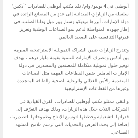
أبوظبي في 4 يونيو/ وام/ نفّذ مكتب أبوظبي للصادرات “أدكس”
سلسلة من الزياراتٍ الميدانية إلى عددٍ من المصانع الرائدة في
دولة الإمارات، أبرزها ميديكو وستار بيبر ميل ودانا الصلب، في
إطار جهوده المتواصلة لدعم نمو الصناعات الوطنية وتعزيز
قدرتها التنافسية على الصعيد العالمي.
وتندرج الزيارات ضمن الشراكة التمويلية الإستراتيجية المبرمة
بين أدكس ومصرف الإمارات للتنمية بقيمة مليار درهم ، بهدف
توفير حلول تمويلية متكاملة للمصنعين والمصدرين في دولة
الإمارات العاملين ضمن القطاعات المهمة مثل الصناعات
المتقدمة والأمن الغذائي والرعاية الصحية والطاقة المتجددة
وغيرها من القطاعات الإستراتيجية.
والتقى ممثلو مكتب أبوظبي للصادرات، الفرق القيادية في
الشركات الثلاث خلال هذه الزيارات، وذلك بهدف التعرّف إلى
قدراتها التشغيلية وخططها لتوسيع الإنتاج وطموحاتها التصديرية،
إضافة إلى بحث الفرص والتحديات التي ترسم ملامح المشهد
الصناعي.