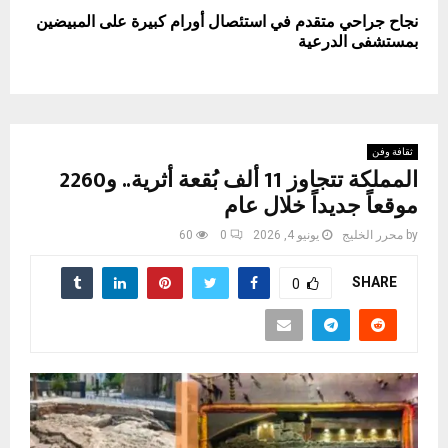
نجاح جراحي متقدم في استئصال أورام كبيرة على المبيضين
بمستشفى الدرعية
ثقافة وفن
المملكة تتجاوز 11 ألف بُقعة أثرية.. و2260
موقعاً جديداً خلال عام
by
محرر الخليج
يونيو 4, 2026
0
60
SHARE
0