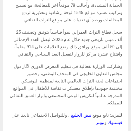
الحماية المشددة، وأحالت 78 موقعاً آخر للمعالجة، مع تسييج
وتركيب عشرة مواقع. 1545 لوحة إرشادية وتحذيرية لردع
المخالفات ورصد أي تعديات على مواقع التراث الثقافي
سجل قطاع التراث العمراني نمواً قياسياً بتوثيق وتصنيف 25
ألف مبنى تاريخي جديد خلال عام 2025، ليصل العدد الإجمالي
إلى 50 ألف موقع. ورافق ذلك وضع العلامات على 914 معلماً،
وافتتاح عشرة مراكز للزوار لتفعيل البعد السياحي والثقافي.
وشاركت الوزارة بفعالية في تنظيم المعرض الدوري لآثار دول
مجلس التعاون الخليجي في المتحف الوطني، وحضور
اجتماعات لجنة التراث العالمي التابعة لمنظمة اليونسكو،
مختتمة جهودها بإطلاق معسكرات ثقافية للأطفال في المواقع
المدرجة عالمياً لتكريس الوعي المجتمعي وإبراز العمق الثقافي
للمملكة.
للمزيد: تابع موقع
نبض الخليج
، وللتواصل الاجتماعي تابعنا علي
فيسبوك
و
تويتر