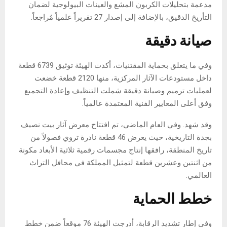
مدعمة بتحليلات الكربون المشع والعينات البيولوجية لضمان
التأريخ الدقيق، بالإضافة إلى إصدار 27 تقريراً علمياً مُراجعاً.
صيانة دقيقة
وفي ما يتعلق بحماية المقتنيات، أكدت الهيئة توثيق 6739 قطعة
داخل مستودعات الآثار المركزية، منها 2120 قطعة خضعت
لعمليات ترميم وصيانة دقيقة شملت التنظيف وإعادة التجميع
وفق أعلى المعايير الفنية المعتمدة عالمياً.
وقد شهد. وفي العام الماضي، تم افتتاح معرض آثار بيت نصيف
بجدة التاريخية، حيث يعرض 46 قطعة نادرة تروي فصولاً من
تاريخ المنطقة، رافقها إنتاج مجسمات رقمية ثلاثية الأبعاد مكونة
من اثنتين وعشرين قطعة لتمثيل المملكة في محافل التراث
العالمي.
خطط الحماية
وفي إطار تشديد الرقابة، أدرجت الهيئة 76 موقعاً ضمن خطط