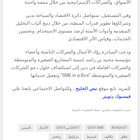
الأسواق، والشراكات الإستراتيجية من خلال منصة واحدة.
وفي المستقبل، ستواصل دائرة الاقتصاد والسياحة بدبي
وشركاؤها تطوير قدرات المنصّة، من خلال دمج آليات التحليل
المتقدمة وأدوات الأتمتة لرصد مستوى الاستخدام، وتحسين
الخدمات، وقياس الأثر الاقتصادي.
ودعت المبادرة روّاد الأعمال والشركات الناشئة وأعضاء
مؤسسة محمد بن راشد لتنمية المشاريع الصغيرة والمتوسطة
والشركات العاملة في دبي إلى استكشاف حلول دعم الشركات
الصغيرة والمتوسطة “SME in a Box” وتفعيل خدماتها.
للمزيد: تابع موقع
نبض الخليج
، وللتواصل الاجتماعي تابعنا علي
فيسبوك
و
تويتر
مصدر المعلومات والصور : شبكة المعلومات الدولية
BOXQUOT
QUOTSME
QUOTدبيQUOT
الأعمال
تأسيس
تطلق
تكاليف
لتبسيط
مزاولتها
وخفض