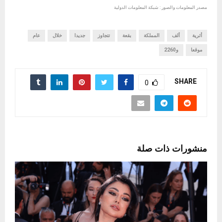
مصدر المعلومات والصور : شبكة المعلومات الدولية
أثرية
ألف
المملكة
بقعة
تتجاوز
جديدا
خلال
عام
موقعا
و2260
SHARE
0
منشورات ذات صلة