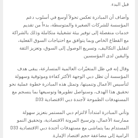
قبل البدء.
وأضاف أن المبادرة تعكس تحولاً أوسع في أسلوب دعم
المؤسسة للشركات الصغيرة والمتوسطة، بدءاً من تقديم
خدمات منفصلة إلى توفير بيئة تشغيلية متكاملة وذلك بالشراكة
مع القطاع الخاص وبما يتوافق مع احتياجات السوق الفعلية،
لتقليل التكاليف، وتسريع الوصول إلى السوق، وتعزيز الثقة
واليقين لدى المؤسسين.
وقال إنه في ظل المتغيّرات العالمية المتسارعة، يبقى هدف
المؤسسة أن تظل دبي الوجهة الأكثر كفاءة وموثوقية وسهولة
لتأسيس الأعمال وتنميتها، وتمثل هذه المبادرة خطوة عملية نحو
تحقيق هذا الهدف، وسنواصل تطويرها وتوسيعها بما ينسجم مع
المستهدفات الطموحة لأجندة دبي الاقتصادية D33.
وتأتي المبادرة امتداداً لالتزام دبي المستمر بتعزيز سهولة
ممارسة الأعمال، وترسيخ المرونة الاقتصادية، وتحقيق النمو
المستدام بما يتماشى مع مستهدفات أجندة دبي الاقتصادية D33
الرامية إلى مضاعفة حجم اقتصاد الإمارة.