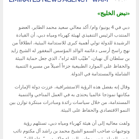
«نبض الخليج»
دبي في 4 يونيو/ وام/ أكد معالي سعيد محمد الطاير، العضو
المنتدب الرئيس التنفيذي لهيئة كهرباء ومياه دبي، أن القيادة
الرشيدة للدولة تولي أهمية كبرى للاستدامة البيئية، انطلاقاً من
نهج راسخ أرسى دعائمه الوالد المؤسس المغفور له الشيخ زايد
بن سلطان آل نهيان، “طيّب الله ثراه”، الذي جعل حماية البيئة
والحفاظ على الموارد الطبيعية جزءاً أصيلاً من مسيرة التنمية
الشاملة والمستدامة في الدولة.
وقال إنه بفضل هذه الرؤية الاستشرافية، عززت دولة الإمارات
مكانتها نموذجا عالميا يحتذى به في العمل المناخي والتنمية
المستدامة، من خلال سياسات رائدة ومبادرات مبتكرة توازن بين
النمو الاقتصادي والحفاظ على البيئة.
ولفت معاليه إلى أن هيئة كهرباء ومياه دبي، تستلهم رؤية
وتوجيهات صاحب السمو الشيخ محمد بن راشد آل مكتوم نائب
رئيس الدولة رئيس مجلس الوزراء حاكم دبي “رعاه الله”،