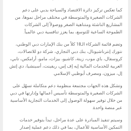
كما تعكس تركيز دائرة الاقتصاد والسياحة بدبي على دعم
الشركات الصغيرة والمتوسطة في مختلف مراحل نموها، من
المشاريع الناشئة ومتناهية الصغر ووصولاً إلى الشركات
الطموحة الساعية للتوسع، بما يعزز تنافسية دبي عالمياً.
وتضم قائمة الشركاء الـ18 كلاً من بنك الإمارات دبي الوطني،
نتورك إنترناشيونال، بنك دبي التجاري، شركة دو للاتصالات،
كروسفال، باي موب، زينة، كاشيو، بيزات، مامو، أرامكس، تابي،
العربية للخدمات المالية إيه إف إس، ريفينت، أسينشيا، دي إتش
إل، ميزون، ومصرف أبوظبي الإسلامي.
وتشكل هذه الجهات مجتمعة منظومة دعم متكاملة تسهّل على
الشركات الصغيرة والمتوسطة تأسيس أعمالها وإدارتها في دبي
من خلال توفير سهولة الوصول إلى الخدمات التجارية الأساسية
عبر منصة واحدة.
وسيتم تنفيذ المبادرة على عدة مراحل، تبدأ بتوفير خدمات
التمكين الأساسية للأعمال، بما في ذلك دعم عملية إصدار