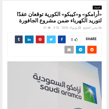
اقتصاد
«أرامكو» و«كيبكو» الكورية توقعان عقدًا
لتوريد الكهرباء ضمن مشروع الجافورة
by
محرر الخليج
يونيو 4, 2026
0
61
SHARE
0