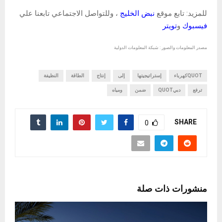
للمزيد: تابع موقع
نبض الخليج
، وللتواصل الاجتماعي تابعنا علي
فيسبوك
و
تويتر
مصدر المعلومات والصور : شبكة المعلومات الدولية
QUOTكهرباء
إستراتيجيتها
إلى
إنتاج
الطاقة
النظيفة
ترفع
دبيQUOT
ضمن
ومياه
SHARE
0
منشورات ذات صلة