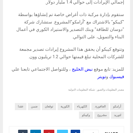
إجمالي الإيرادات إلى حوالي 1.4 مليار دولار.
ستقوم بإدارة مركبة ذات أغراض خاصة تم إنشاؤها بواسطة
"كيبكو" بالاشتراك مع "أرامكو"المشروع. ستشارك شركة
"دوسان للطاقة" وبنك التصدير والاستيراد الكوري في أعمال
البناء والتمويل، على التوالي.
وتتوقع كيبكو أن يحقق هذا المشروع إيرادات تصدير مجمعة
للشركات المحلية تبلغ قيمتها حوالي 1.2 تريليون وون.
للمزيد: تابع موقع
نبض الخليج
، وللتواصل الاجتماعي تابعنا علي
فيسبوك
و
تويتر
مصدر المعلومات والصور : شبكة المعلومات الدولية
أرامكو
الجافورة.
الكهرباء
الكورية
توقعان
ضمن
عقدا
لتوريد
مشروع
وكيبكو