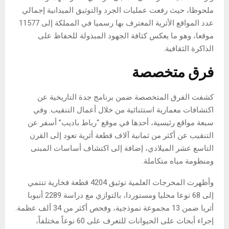
ملحوظا، حيث رفعت عمليات الجرد والتوثيق الميدانية إجمالي
عدد المواقع الأثرية المعترف بها رسميا في المملكة إلى 11577
موقعا، وهو ما يعكس كثافة الجهود المبذولة للحفاظ على
الذاكرة الثقافية.
فرق متخصصة
كشفت الفرق المتخصصة ضمن برنامج جدة التاريخية عن
اكتشافات معمارية استثنائية من خلال أعمال التنقيب. وفي
سبعة مواقع رئيسية، أحدها في موقع “رباط باديب” أسفر عن
التنقيب عن أكثر من ثمانية آلاف قطعة أثرية تعود إلى القرن
التاسع عشر الميلادي، إضافة إلى اكتشاف أساسات المبنى
ومنظومة مياه متكاملة.
وأظهرت المخرجات العلمية توثيق 4204 قطعة فخارية تنتمي
إلى 68 نوعا محليا ومستوردا، بالتوازي مع دراسة 2289 أنبوبا
أثريا ضمن 13 مجموعة نموذجية، وفحص أكثر من 34 ألف عظمة.
إجراء أبحاث على الحيوانات للتعرف على 60 نوعاً مختلفاً،