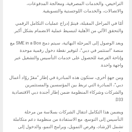
التراخيص، والخدمات المصرفية، ومعالجة المدفوعات،
والاتصالات، والخدمات اللوجستية والتسويقية.
أمّا في المراحل المقبلة، فيتمّ إدراج عمليات التكامل الرقمي
والتحقق الآلي من الأهلية لتبسيط عملية الانضمام بشكل أكبر.
وبعد الوصول إلى المرحلة النهائية، سيتم دمج SME in a Box مع
منصة “استثمر في دبي”، لتوفير نقطة دخول رقمية موحدة
وإتاحة الفرصة للحصول على خدمات التأسيس والتشغيل عبر
واجهة واحدة.
ومن جهةٍ أخرى، ستكون هذه المبادرة في إطار “مقرّ روّاد أعمال
دبي”، المبادرة التي تربط بين المؤسسين والمستثمرين
والشركات وشركاء المنظومة ضمن إطار أجندة دبي الاقتصادية
D33.
ويضمن هذا التكامل انتقال الشركات بسلاسة من مرحلة
التأسيس إلى التوسع، مع الاستفادة من منظومة دعم متكاملة
تشمل الإرشاد، وفرص التمويل، وبرامج النمو، والدخول إلى