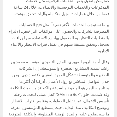
كما يمكن تفعيل بعض الخدمات الرقمية، مثل خدمات
المدفوعات والخدمات اللوجستية والاتصالات، خلال 24 ساعة
فقط من خلال عمليات تسجيل متكاملة وآليات تحقق مؤتمتة.
بينما تستوجب الخدمات الأكثر تعقيداً، مثل فتح الحسابات
المصرفية للشركات والحصول على موافقات التراخيص، الالتزام
بالمتطلبات التنظيمية المعمول بها، مع الاستفادة من إجراءات
تسجيل وتحقق مسبقة تسهم في تقليل فترات الانتظار والأعباء
الإدارية.
وقال أحمد الروم المهيري، المدير التنفيذي لمؤسسة محمد بن
راشد لتنمية المشاريع الصغيرة والمتوسطة، إن الشركات
الصغيرة والمتوسطة تشكّل العمود الفقري لاقتصاد دبي، ومن
خلال التواصل المباشر مع رواد الأعمال، أدركنا أنّ أكثر ما
يحتاجونه اليوم هو الوضوح والسرعة والكفاءة من حيث التكلفة،
وقد صُممت حلول”SME in a Box” كحل عملي لتحديات رحلة
تأسيس الأعمال، عبر تقليل الخطوات، وتقليص فترات الانتظار،
وتوضيح التكاليف منذ البداية، حيث يستطيع المؤسسون معرفة
ما سيحصلون عليه، والمدة الزمنية المطلوبة، والتكلفة المتوقعة