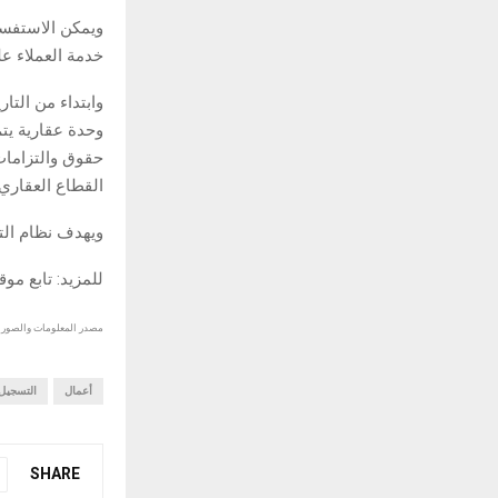
ويمكن الاستفسا
خدمة العملاء على ال
وابتداء من التا
وحدة عقارية يتم
حقوق والتزامات 
القطاع العقاري.
ويهدف نظام التس
للمزيد: تابع مو
مصدر المعلومات والصور :
أعمال
التسجيل
SHARE