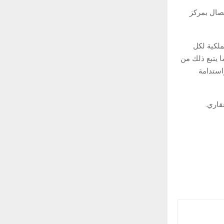
صال بمركز
ملكية لكل
ا يتبع ذلك من
استدامة
قاري.