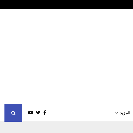
ل ثاني.. (بالعربي في…
بيان مشترك صا
المزيد