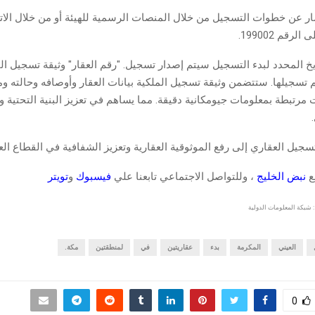
ر عن خطوات التسجيل من خلال المنصات الرسمية للهيئة أو من خلال الات
رقم 199002.
ريخ المحدد لبدء التسجيل سيتم إصدار تسجيل. "رقم العقار" وثيقة تسجيل ال
 تسجيلها. ستتضمن وثيقة تسجيل الملكية بيانات العقار وأوصافه وحالته وم
مرتبطة بمعلومات جيومكانية دقيقة. مما يساهم في تعزيز البنية التحتية و
جيل العقاري إلى رفع الموثوقية العقارية وتعزيز الشفافية في القطاع الع
قع
نبض الخليج
، وللتواصل الاجتماعي تابعنا علي
فيسبوك
و
تويتر
 شبكة المعلومات الدولية
العيني
المكرمة
بدء
عقاريتين
في
لمنطقتين
مكة.
0