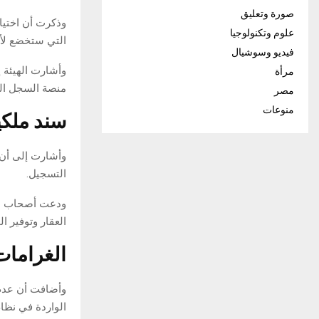
صورة وتعليق
وذكرت أن اختيار
علوم وتكنولوجيا
التي ستخضع لأع
فيديو وسوشيال
وأشارت الهيئة 
مرأة
منصة السجل الع
مصر
منوعات
سند ملكي
وأشارت إلى أن 
التسجيل.
ودعت أصحاب الع
العقار وتوفير ال
الغرامات 
وأضافت أن عدم 
الواردة في نظا