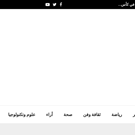
ن في كأس…
بحضور الروابدة ووزراء وآ
Youtube
Twitter
Facebook
ر
رياضة
ثقافة وفن
صحة
أراء
علوم وتكنولوجيا