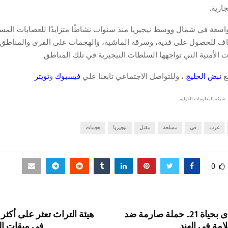
ارية.
سعة في شمال ووسط نيجيريا منذ سنوات نشاطًا متزايدًا للعصابات المسل
اف للحصول على فدية، وسرقة الماشية، والهجمات على القرى والمناطق ا
ت الأمنية التي تواجهها السلطات النيجيرية في تلك المناطق.
قع
نبض الخليج
، وللتواصل الاجتماعي تابعنا علي
فيسبوك
و
تويتر
 شبكة المعلومات الدولية
غرب
في
مسلحة
مقتل
نيجيريا
هجمات
0
بعد حريق أودى بحياة 21.. حملة صارمة ضد
امة في الهند
في ميقات ال