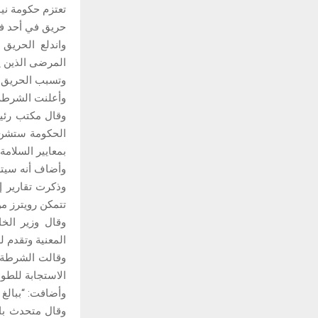
تعتزم حكومة نيو
حريق في أحد فنادق العا
واندلع الحريق
المرضى الذين ي
وتسبب الحريق في
وأعلنت الشرطة 
وقال مكتب رئي
الحكومة ستشن ح
بمعايير السلامة 
وأضاف أنه سيتم 
وذكرت تقارير إ
تتمكن رويترز م
المعنية وتقدم ل
وقالت الشرطة 
الاستجابة للطوارئ، تم إنقاذ أكثر من 0
وأضافت: “ببالغ الحزن أُعلن عن
وقال متحدث باس