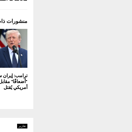
منشورات ذا
ترامب: إيران س
"أضعافًا" مقاب
أمريكي يُقتل
تقارير