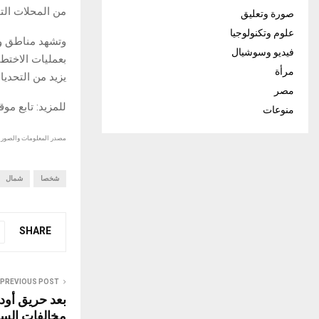
من المحلات التج
صورة وتعليق
علوم وتكنولوجيا
وتشهد مناطق وا
فيديو وسوشيال
بعمليات الاختط
مرأة
يزيد من التحديا
مصر
للمزيد: تابع مو
منوعات
مصدر المعلومات والصور :
شخصا
شمال
SHARE
PREVIOUS POST
مخالفات السل