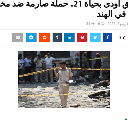
بعد حريق أودى بحياة 21.. حملة صارمة ض
في الهند
يونيو 4, 2026
0
59
0
ج»