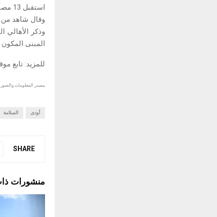
استقبل 13 مصابا، اثنان منهم في حالة حرجة.
وقال شاهد من رو
وذكر الأهالي ال
المبنى المكون من 4 طوابق، ما أدى إلى احتجاز من كانوا في ا
للمزيد: تابع مو
مصدر المعلومات والصور :
أودى
السلامة
SHARE
منشورات ذا