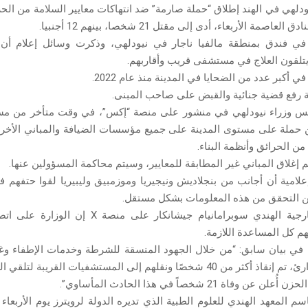
دلهي في الهند إطلاق “حملة صارمة” ضد انتهاكات معايير السلامة من الحرا
صمة الأربعاء، أدى إلى مقتل 21 شخصا، بينهم 12 أجنبيا.
 في فندق بمنطقة مالفيا ناجار في نيودلهي، وذكرت وسائل إعلام أن ا
تلقون العلاج في مستشفى قريب وأقاربهم.
 أكبر عدد من الضحايا في المدينة منذ عام 2022.
رفع قضية جنائية والقبض على صاحب المبنى.
س وزراء نيودلهي في منشور على منصة “إكس”، في وقت متأخر من مساء 
ملة على مستوى المدينة على جميع مؤسسات الضيافة والمباني الأخرى 
من الحرائق وأنظمة البناء.
إغلاق المباني غير المطابقة للمعايير، وسيتم محاكمة المسؤولين عنها.
علامية أن أجانب من بنجلاديش ونيجيريا وموزمبيق وليبيريا لقوا حتفهم ف
ن التحقق من هذه المعلومات بشكل مستقل.
وقال وزير الخارجية الهندي سوبرامانيام جيشانكار على م
هم كل المساعدة اللازمة.
في بيان سابق: “من خلال الجهود المنسقة للشرطة وخدمات الإطفاء وغي
4 شخصًا ونقلهم إلى المستشفيات القريبة لتلقي العلاج”.
 وفاة 21 شخصاً في هذا الحادث المأساوي”.
م المعهد الهندي للعلوم الطبية الذي تديره الدولة لرويترز يوم الأربعا