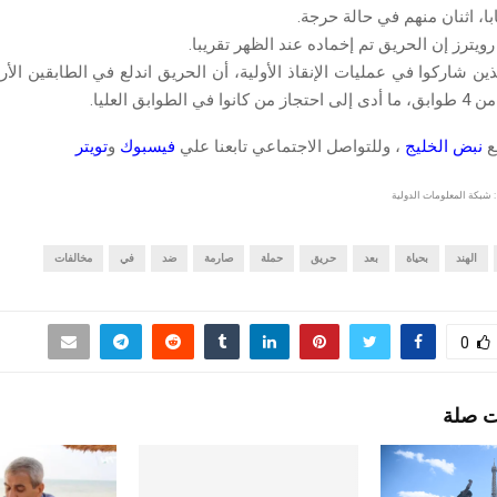
يترز إن الحريق تم إخماده عند الظهر تقريبا.
ذين شاركوا في عمليات الإنقاذ الأولية، أن الحريق اندلع في الطابقين ال
لطوابق العليا.
قع
نبض الخليج
، وللتواصل الاجتماعي تابعنا علي
فيسبوك
و
تويتر
 شبكة المعلومات الدولية
الهند
بحياة
بعد
حريق
حملة
صارمة
ضد
في
مخالفات
0
ت صلة