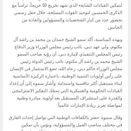
لتمكين القيادات الشابة» الذي شهد تخريج 50 خريجاً، تزامناً مع
الذكرى الخمسين لتوحيد القوات المسلحة، خلال حفل رسمي
بحضور عدد من كبار الشخصيات والمسؤولين والقادة من
الجانبين.
وبهذه المناسبة، أكد سمو الشيخ حمدان بن محمد بن راشد آل
مكتوم، ولي عهد دبي، نائب رئيس مجلس الوزراء وزير الدفاع
رئيس المجلس التنفيذي لإمارة دبي، أن رؤية صاحب السمو
الشيخ محمد بن راشد آل مكتوم، نائب رئيس الدولة رئيس
مجلس الوزراء حاكم دبي، رعاه الله، تضع الاستثمار في الإنسان
على رأس أولويات التنمية الوطنية، باعتباره الركيزة الأساسية
لبناء مستقبل أكثر تنافسية واستدامة. وأشار سموه إلى أن إعداد
القيادات الحكومية والعسكرية التي تمتلك التفكير الاستراتيجي
والقدرة على استشراف المستقبل يعد أولوية. مبادرة وطنية
لمواصلة تعزيز ريادة الإمارات عالمياً.
وقال سموه: «نعتز بالكفاءات الوطنية التي تواصل إحداث الفارق
في مختلف مناصب العمل والمسؤولية، ونؤمن بأن تمكين