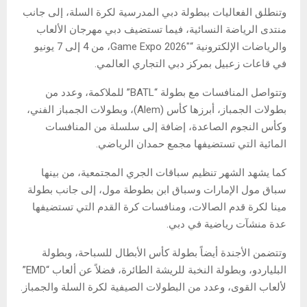
وتنطلق الفعاليات ببطولة دبي المدرسية لكرة السلة، إلى جانب
منتدى الرياضة النسائية، فيما تستضيف دبي مهرجان الألعاب
والرياضات الإلكترونية “Game Expo 2026″، من 4 إلى 7 يونيو
في قاعات زعبيل بمركز دبي التجاري العالمي.
وتتواصل المنافسات مع بطولة “BATL” للملاكمة، وعدد من
بطولات الجمباز، أبرزها كأس (Alem)، وبطولات الجمباز الفني،
وكأس النجوم الصاعدة، إضافة إلى سلسلة من المنافسات
المائية التي تستضيفها مجمع حمدان الرياضي.
كما يشهد الشهر تنظيم سباقات الجري المجتمعية، من بينها
سباق مول الإمارات وسباق ابن بطوطة مول، إلى جانب بطولة
مينا لكرة قدم الصالات، ومنافسات كرة القدم التي تستضيفها
عدة منشآت رياضية في دبي.
وتتضمن الأجندة أيضاً بطولة كأس الأبطال للسباحة، وبطولة
البلياردو، وبطولة النخبة للريشة الطائرة، فضلاً عن ألعاب “EMD”
لألعاب القوى، وعدد من البطولات الصيفية لكرة السلة والجمباز.