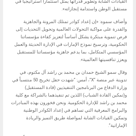
القيادات الشابة وتطوير قدراتها يمثل استثماراً استراتيجياً في
مستقبل الوطن واستدامة إنجازاته».
وأضاف سموه: «إن إعداد كوادر تمتلك المرونة والجاهزية
والقدرة على مواكبة التحولات العالمية وتحويل التحديات إلى
فرص تنموية مبتكرة يشكل أساساً لتعزيز كفاءة مؤسساتنا
الحكومية، وترسيخ نموذج الإمارات في الإدارة الحديثة والعمل
المؤسسي المتكامل، بما يدعم جاهزية مؤسساتنا للمستقبل
ويعزز تنافسيتها العالمية».
وقال سمو الشيخ حمدان بن محمد بن راشد آل مكتوم، في
تدوينة عبر منصة “X”، أمس: “شهدت حفل تخريج 50 منتسباً في
وزارة الدفاع من البرنامجين التنفيذيين (قادة المستقبل)
و(تمكين القادة الشباب) اللذين تم تنفيذهما بالشراكة مع كلية
محمد بن راشد للإدارة الحكومية. ونحن فخورون بهذه المبادرات
والبرامج المعرفية التي تساهم في إعداد الكوادر الوطنية
وتمكين القيادات الشابة لمواصلة طريق التميز والريادة
الإماراتية”.