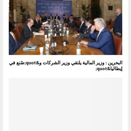
البحرين : وزير المالية يلتقي وزير الشركات و&quot;صُنع في
إيطاليا&quot;