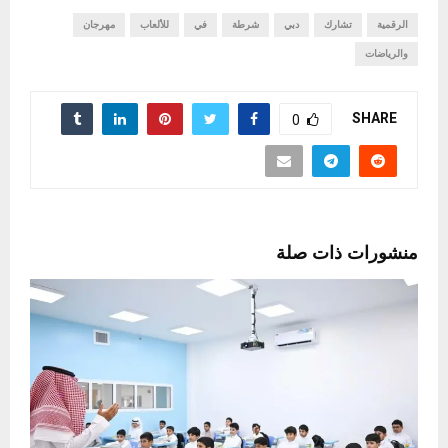
الرقمية
تشارك
دبي
شرطة
في
للألعاب
مهرجان
والرياضات
SHARE
0
منشورات ذات صلة