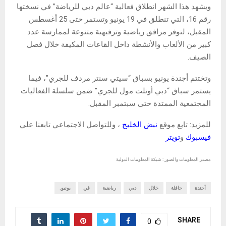
ويشهد هذا الشهر انطلاق فعالية “عالم دبي للرياضة” في نسختها
رقم 16، التي تنطلق في 19 يونيو وتستمر حتى 25 أغسطس
المقبل، لتوفر مرافق رياضية وترفيهية متنوعة لممارسة عدد
كبير من الألعاب والأنشطة داخل القاعات المكيفة خلال فصل
الصيف.
وتختتم أجندة يونيو بسباق “سيتي سنتر مردف للجري”، فيما
يستمر سباق “دبي أوتلت مول للجري” ضمن سلسلة الفعاليات
المجتمعية الممتدة حتى سبتمبر المقبل.
للمزيد: تابع موقع
نبض الخليج
، وللتواصل الاجتماعي تابعنا علي
فيسبوك
و
تويتر
مصدر المعلومات والصور : شبكة المعلومات الدولية
أجندة
حافلة
خلال
دبي
رياضية
في
يونيو.
SHARE
0