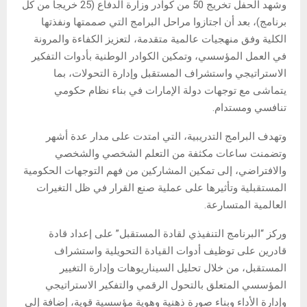
وشهد الحفل تخريج 50 من كوادر وزارة الدفاع (25 خريجاً من كل
برنامج)، بعد أن اجتازوا مراحل البرامج التي صممتها ونفذتها
الكلية وفق منهجيات عالمية متقدمة، لتعزيز الكفاءة والمرونة
في العمل المؤسسي، وتمكين الكوادر الوطنية بأدوات التفكير
الاستراتيجي واستشراف المستقبل وإدارة التحولات، بما
يتماشى مع توجهات دولة الإمارات في بناء نظام حكومي
تنافسي ومستدام.
وتهدف البرامج التدريبية، التي امتدت على مدار عدة أشهر
وتضمنت ساعات مكثفة من التعلم الشخصي والشخصي
والافتراضي، إلى تمكين المشاركين من فهم التوجهات الحكومية
المستقبلية وتأثيرها على عملية صنع القرار في ظل التغيرات
العالمية المتسارعة.
وركز “البرنامج التنفيذي لقادة المستقبل” على إعداد قادة
قادرين على توظيف أدوات القيادة التحويلية واستشراف
المستقبل، من خلال تحليل السيناريوهات وإدارة التغيير
المؤسسي المتعلق بالتحول الرقمي والتفكير الاستراتيجي
وإدارة الأداء وبناء صورة ذهنية وهوية مؤسسية قوية، إضافة إلى