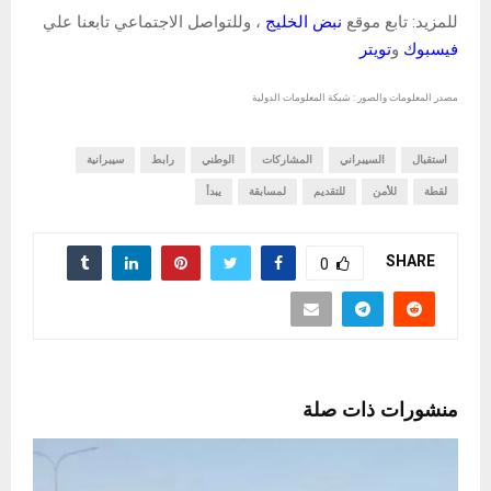
للمزيد: تابع موقع
نبض الخليج
، وللتواصل الاجتماعي تابعنا علي
فيسبوك
و
تويتر
مصدر المعلومات والصور : شبكة المعلومات الدولية
استقبال
السيبراني
المشاركات
الوطني
رابط
سيبرانية
لقطة
للأمن
للتقديم
لمسابقة
يبدأ
SHARE
0
منشورات ذات صلة