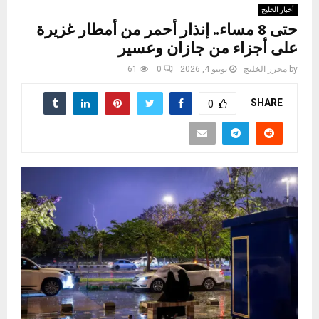
أخبار الخليج
حتى 8 مساء.. إنذار أحمر من أمطار غزيرة
على أجزاء من جازان وعسير
by
محرر الخليج
يونيو 4, 2026
0
61
SHARE
0