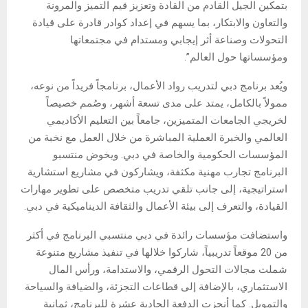
بتمكين الجيل القادم من القادة وتعزيز قيم التميز والمرونة
والتعاون والابتكار، بما يسهم في إعداد كوادر قادرة على قيادة
التحولات وصناعة أثر إيجابي ومستدام في مجتمعاتها
ومؤسساتها حول العالم”.
ويُعد برنامج دبي لتدريب رواد الأعمال، برنامجاً فريداً من نوعه،
ممولاً بالكامل، يمتد على مدى تسعة أشهر، وصُمم خصيصاً
لخريجي الجامعات المتميزين، جامعاً بين التعليم الأكاديمي
العالمي والخبرة العملية المباشرة من خلال العمل مع نخبة من
المؤسسات الحكومية والخاصة في دبي. ويخوض منتسبو
البرنامج تجارب مهنية مكثفة، ويشاركون في مشاريع استشارية
استراتيجية، إلى جانب تلقي تدريب متخصص على تطوير مهارات
القيادة، والتعرف إلى بيئة الأعمال والثقافة الديناميكية في دبي.
واستضافت مؤسسات رائدة في دبي منتسبي البرنامج في أكثر
من 20 موقعاً تدريبياً، شاركوا خلالها في تنفيذ مشاريع متنوعة
شملت مجالات التحول الرقمي، والاستدامة، ورأس المال
الاستثماري، بالإضافة إلى قطاعات التجزئة، والضيافة والسياحة
والتمويل. كما أنجزت الدفعة الحادية عشرة للبرنامج، ثمانية