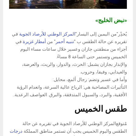
«نبض الخليج»
يُحذًِر"من اليمين إلى اليسار"
المركز الوطني للأرصاد الجوية
في
تقريره عن
حالة الطقس
ب "
تنبيه أحمر
" من
أمطار غزيرة
في
أجزاء من منطقتي جازان وعسير خلال ساعات مساء اليوم
الخميس وتستمر حتى الساعة 8 مساءً.
والإنذار بجازان يشمل: الحرث، والدوار، والريث، والعرضة،
والعيدابي، وفيفا، وحروب.
وأما في عسير وتضم: رجال ألمع، محايل:
التأثيرات المصاحبة هي: الرياح عالية السرعة، وانعدام الرؤية
الأفقية، والبرد، والسيول المتدفقة، والبرق. العواصف الرعدية.
طقس الخميس
مُتوقع
المركز الوطني للأرصاد الجوية
في تقريره عن
حالة
الطقس
واليوم الخميس يجب أن تستمر مناطق المملكة
درجات