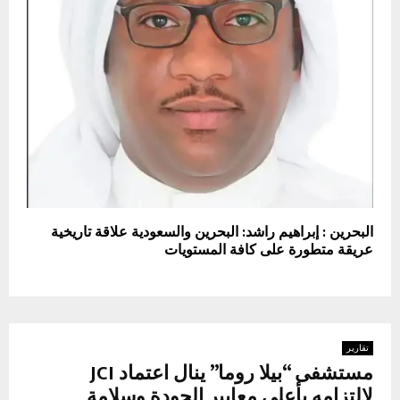
البحرين : إبراهيم راشد: البحرين والسعودية علاقة تاريخية
عريقة متطورة على كافة المستويات
تقارير
مستشفى “بيلا روما” ينال اعتماد JCI
لالتزامه بأعلى معايير الجودة وسلامة