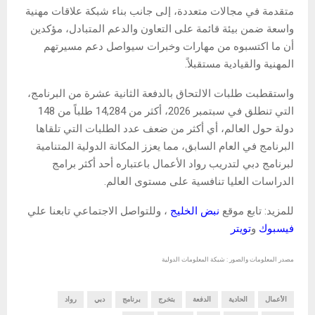
متقدمة في مجالات متعددة، إلى جانب بناء شبكة علاقات مهنية
واسعة ضمن بيئة قائمة على التعاون والدعم المتبادل، مؤكدين
أن ما اكتسبوه من مهارات وخبرات سيواصل دعم مسيرتهم
المهنية والقيادية مستقبلاً.
واستقطبت طلبات الالتحاق بالدفعة الثانية عشرة من البرنامج،
التي تنطلق في سبتمبر 2026، أكثر من 14,284 طلباً من 148
دولة حول العالم، أي أكثر من ضعف عدد الطلبات التي تلقاها
البرنامج في العام السابق، مما يعزز المكانة الدولية المتنامية
لبرنامج دبي لتدريب رواد الأعمال باعتباره أحد أكثر برامج
الدراسات العليا تنافسية على مستوى العالم.
للمزيد: تابع موقع
نبض الخليج
، وللتواصل الاجتماعي تابعنا علي
فيسبوك
و
تويتر
مصدر المعلومات والصور : شبكة المعلومات الدولية
الأعمال
الحادية
الدفعة
بتخرج
برنامج
دبي
رواد