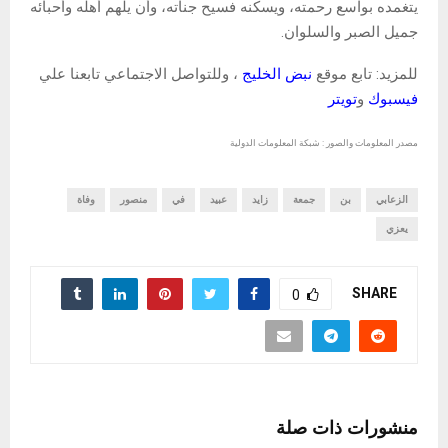
يتغمده بواسع رحمته، ويسكنه فسيح جناته، وأن يلهم أهله وأحبائه
جميل الصبر والسلوان.
للمزيد: تابع موقع
نبض الخليج
، وللتواصل الاجتماعي تابعنا علي
فيسبوك
و
تويتر
مصدر المعلومات والصور : شبكة المعلومات الدولية
الزعابي
بن
جمعة
زايد
عبيد
في
منصور
وفاة
يعزي
SHARE
0
منشورات ذات صلة