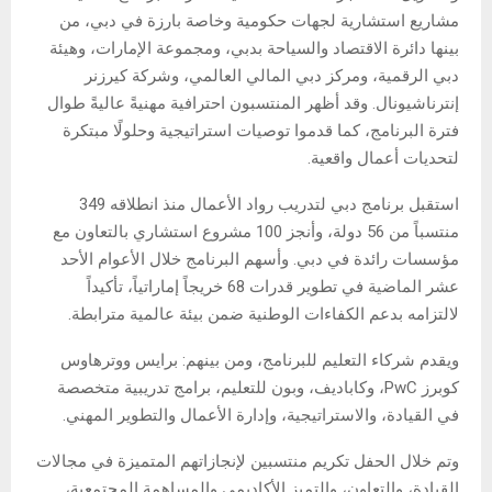
مشاريع استشارية لجهات حكومية وخاصة بارزة في دبي، من
بينها دائرة الاقتصاد والسياحة بدبي، ومجموعة الإمارات، وهيئة
دبي الرقمية، ومركز دبي المالي العالمي، وشركة كيرزنر
إنترناشيونال. وقد أظهر المنتسبون احترافية مهنيةً عاليةً طوال
فترة البرنامج، كما قدموا توصيات استراتيجية وحلولًا مبتكرة
لتحديات أعمال واقعية.
استقبل برنامج دبي لتدريب رواد الأعمال منذ انطلاقه 349
منتسباً من 56 دولة، وأنجز 100 مشروع استشاري بالتعاون مع
مؤسسات رائدة في دبي. وأسهم البرنامج خلال الأعوام الأحد
عشر الماضية في تطوير قدرات 68 خريجاً إماراتياً، تأكيداً
لالتزامه بدعم الكفاءات الوطنية ضمن بيئة عالمية مترابطة.
ويقدم شركاء التعليم للبرنامج، ومن بينهم: برايس ووترهاوس
كوبرز PwC، وكاباديف، وبون للتعليم، برامج تدريبية متخصصة
في القيادة، والاستراتيجية، وإدارة الأعمال والتطوير المهني.
وتم خلال الحفل تكريم منتسبين لإنجازاتهم المتميزة في مجالات
القيادة، والتعاون، والتميز الأكاديمي والمساهمة المجتمعية،