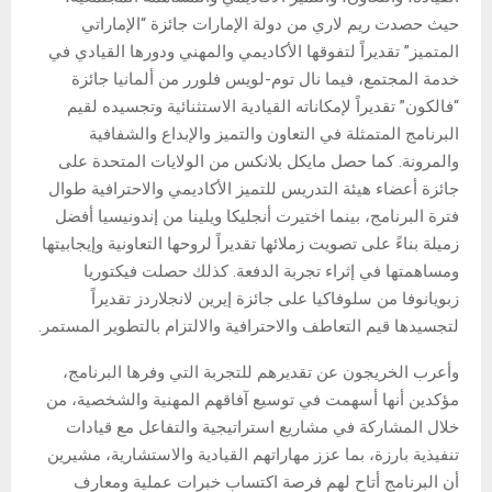
حيث حصدت ريم لاري من دولة الإمارات جائزة “الإماراتي
المتميز” تقديراً لتفوقها الأكاديمي والمهني ودورها القيادي في
خدمة المجتمع، فيما نال توم-لويس فلورر من ألمانيا جائزة
“فالكون” تقديراً لإمكاناته القيادية الاستثنائية وتجسيده لقيم
البرنامج المتمثلة في التعاون والتميز والإبداع والشفافية
والمرونة. كما حصل مايكل بلانكس من الولايات المتحدة على
جائزة أعضاء هيئة التدريس للتميز الأكاديمي والاحترافية طوال
فترة البرنامج، بينما اختيرت أنجليكا ويلينا من إندونيسيا أفضل
زميلة بناءً على تصويت زملائها تقديراً لروحها التعاونية وإيجابيتها
ومساهمتها في إثراء تجربة الدفعة. كذلك حصلت فيكتوريا
زبويانوفا من سلوفاكيا على جائزة إيرين لانجلاردز تقديراً
لتجسيدها قيم التعاطف والاحترافية والالتزام بالتطوير المستمر.
وأعرب الخريجون عن تقديرهم للتجربة التي وفرها البرنامج،
مؤكدين أنها أسهمت في توسيع آفاقهم المهنية والشخصية، من
خلال المشاركة في مشاريع استراتيجية والتفاعل مع قيادات
تنفيذية بارزة، بما عزز مهاراتهم القيادية والاستشارية، مشيرين
أن البرنامج أتاح لهم فرصة اكتساب خبرات عملية ومعارف