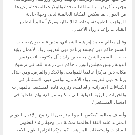
وجنوب أفريقيا، والمملكة المتحدة والولايات المتحدة، وغيرها
من الدول، بما يعكس المكانة العالمية لدبي وجهةً جاذبة
للمواهب الطموحة، وحاضنةً للابتكار، ومركزاً عالمياً لتطوير
القيادات وإعداد رواد الأعمال.
وقال معالي محمد إبراهيم الشيباني، مدير عام ديوان صاحب
السمو حاكم دبي:”يجسد برنامج دبي لتدريب رواد الأعمال رؤية
صاحب السمو الشيخ محمد بن راشد آل مكتوم، نائب رئيس
الدولة رئيس مجلس الوزراء حاكم دبي، رعاه الله، في ترسيخ
مكانة دبي مركزاً عالمياً للمواهب، والابتكار والفرص. ومن خلال
برنامج دبي لتدريب رواد الأعمال، تواصل دبي الاستثمار في
الكفاءات الإماراتية والعالمية، وتزويد قادة المستقبل بالمهارات
والخبرات والرؤية الدولية التي تمكنهم من الإسهام بفاعلية في
اقتصاد المستقبل”.
وأضاف معاليه: “يعكس النمو المتواصل للبرنامج والإقبال الدولي
المتزايد عليه الثقة العالمية بمكانة دبي وجهةً رائدة لتطوير
القيادات واستقطاب المواهب، كما يؤكد التزامها طويل الأمد