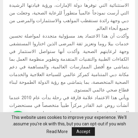
الاستثنائية التي توفرها دولة الإمارات، ورؤية قيادتها الرشيدة
التي أرست نموذجاً عالمياً متطوراً للرعاية الصحية، وجعلت من
دبي وجهة رائدة تستقطب المواهب والاستثمارات والمرضى من
جميع أنحاء العالم.
وأكدت أن هذا الاعتماد يعد مسؤولية متجددة لمواصلة تحسين
خدمات بيلا روما وتعزيز ثقة المرضى الذين اختاروا المستشفى
وجهة لرعايتهم الصحية. وأكدت أنها ستواصل الاستثمار في
الكفاءات الطبية والتقنيات المتقدمة وتطوير منظومة العمل بما
يتماشى مع أفضل الممارسات العالمية، والمساهمة في دعم
مكانة دبي المتنامية كمركز عالمي للسياحة العلاجية والخدمات
الصحية المتخصصة، بما يتماشى مع رؤية الدولة الطموحة لبناء
قطاع صحي عالمي المستوى.
ويأتي هذا الاعتماد علامة فارقة في رحلة بدأت عام 2010 عندما
أنشأت روض عبد القادر مركزاً طبياً متخصصاً في مستحضرات
التجميل برؤية طموحة تقوم على تقديم خدمات صحية متطورة
This website uses cookies to improve your experience. We'll
وفق أعلى المعايير العالمية.
assume you're ok with this, but you can opt-out if you wish.
ومع النمو المستمر والتوسع في الخدمات والتخصصات، تحول
Read More
Accept
المركز في عام 2018 إلى مستشفى تخصصي متكامل، وأصبح