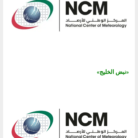
«نبض الخليج»