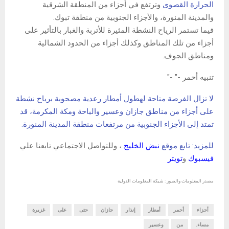
الحرارة القصوى
وترتفع في أجزاء من المنطقة الشرقية
والمدينة المنورة، والأجزاء الجنوبية من منطقة تبوك
.
فيما تستمر الرياح النشطة المثيرة للأتربة والغبار بالتأثير على
أجزاء من تلك المناطق وكذلك أجزاء من الحدود الشمالية
ومناطق الجوف
.
تنبيه أحمر -" -"
لا تزال الفرصة متاحة لهطول أمطار رعدية مصحوبة برياح نشطة
على أجزاء من مناطق جازان وعسير والباحة ومكة المكرمة، قد
تمتد إلى الأجزاء الجنوبية من مرتفعات منطقة المدينة المنورة
.
للمزيد: تابع موقع
نبض الخليج
، وللتواصل الاجتماعي تابعنا علي
فيسبوك
و
تويتر
مصدر المعلومات والصور : شبكة المعلومات الدولية
أجزاء
أحمر
أمطار
إنذار
جازان
حتى
على
غزيرة
مساء.
من
وعسير