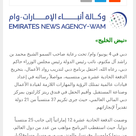
«نبض الخليج»
دبي في 4 يونيو/ وام/ تحت رعاية صاحب السمو الشيخ محمد بن
راشد آل مكتوم، نائب رئيس الدولة رئيس مجلس الوزراء حاكم
دبي، رعاه الله، احتفل برنامج دبي لتدريب رواد الأعمال، بتخريج
الدفعة الحادية عشرة من منتسبيه، مواصلاً رسالته في إعداد
قيادات عالمية تمتلك الرؤية والمهارات اللازمة لقيادة الأعمال
وصناعة المستقبل. وأقيم الحفل في فندق ريتز كارلتون بمركز
دبي المالي العالمي، حيث جرى تكريم 37 منتسباً من 21 دولة
تقديراً لإنجازاتهم.
وضمت الدفعة الحادية عشرة 12 إماراتياً إلى جانب 25 منتسباً
دولياً، حيث استقطب البرنامج مواهب من عدد من دول العالم،
من بينها كولومبيا، وفرنسا، والهند، وبيرو، وروسيا، وسلوفاكيا،