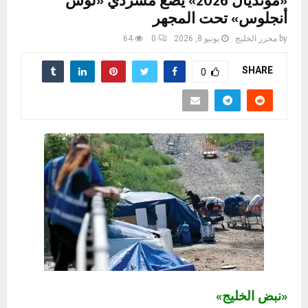
«مونديال 2026» يضع مشردي «لوس
أنجلوس» تحت المجهر
by
محرر الخليج
يونيو 8, 2026
0
64
SHARE
0
«نبض الخليج»