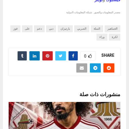
مصدر المعلومات والصور : شبكة المعلومات الدولية
الجماهير
السلة
الصربي
بارتيزان
دبي
دعم
على
فوز
لكرة
وراء
SHARE
0
منشورات ذات صلة