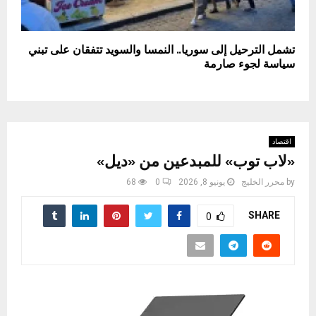
تشمل الترحيل إلى سوريا.. النمسا والسويد تتفقان على تبني
سياسة لجوء صارمة
اقتصاد
«لاب توب» للمبدعين من «ديل»
by
محرر الخليج
يونيو 8, 2026
0
68
SHARE
0