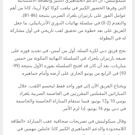
سيكوليتش، أن الدعم الجماهيري الكبير والطاقة الاستثنائية
التي وفرها الحضور الكبير في ملعب كوكا كولا أرينا، كانا من أهم
عوامل الفوز على بارتيزان بلغراد الصربي بنتيجة (86-81)،
والتقدم (2-0) في سلسلة نهائيات الدوري الأدرياتيكي، ما جعل
الفريق على بعد خطوة من تحقيق لقب تاريخي في أول مشاركة
له في البطولة.
نجح فريق دبي لكرة السلة، أول من أمس، في تجديد فوزه على
ضيفه بارتيزان بلجراد في السلسلة النهائية المكونة من خمس
مباريات، بعد أن كان قد افتتح السلسلة بفوزه الأول بنتيجة (99-
93) في الرابع من يونيو الجاري على أرضه وأمام جماهيره.
ويحتاج الفريق الآن إلى فوز واحد فقط ليحسم اللقب، خلال
المباراتين المقبلتين المقررتين في العاصمة الصربية بلغراد
يومي 10 و12 يونيو، فيما ستقام المباراة الخامسة والحاسمة
في دبي يوم 16 يونيو، إذا لزم الأمر.
وقال سيكوليتش ​​في تصريحات صحافية عقب المباراة: «الطاقة
اللامحدودة والدعم الجماهيري الكبير كانا عاملين مهمين في