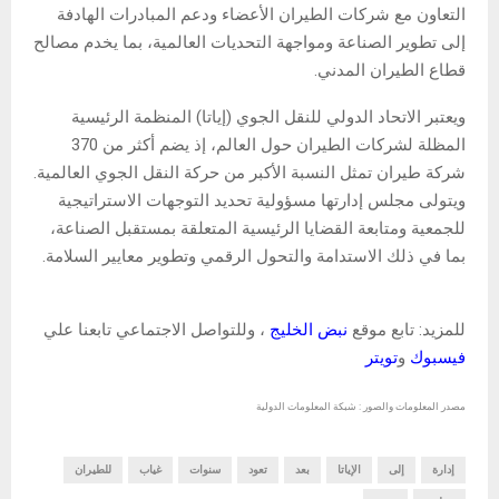
التعاون مع شركات الطيران الأعضاء ودعم المبادرات الهادفة
إلى تطوير الصناعة ومواجهة التحديات العالمية، بما يخدم مصالح
قطاع الطيران المدني.
ويعتبر الاتحاد الدولي للنقل الجوي (إياتا) المنظمة الرئيسية
المظلة لشركات الطيران حول العالم، إذ يضم أكثر من 370
شركة طيران تمثل النسبة الأكبر من حركة النقل الجوي العالمية.
ويتولى مجلس إدارتها مسؤولية تحديد التوجهات الاستراتيجية
للجمعية ومتابعة القضايا الرئيسية المتعلقة بمستقبل الصناعة،
بما في ذلك الاستدامة والتحول الرقمي وتطوير معايير السلامة.
للمزيد: تابع موقع
نبض الخليج
، وللتواصل الاجتماعي تابعنا علي
فيسبوك
و
تويتر
مصدر المعلومات والصور : شبكة المعلومات الدولية
إدارة
إلى
الإياتا
بعد
تعود
سنوات
غياب
للطيران