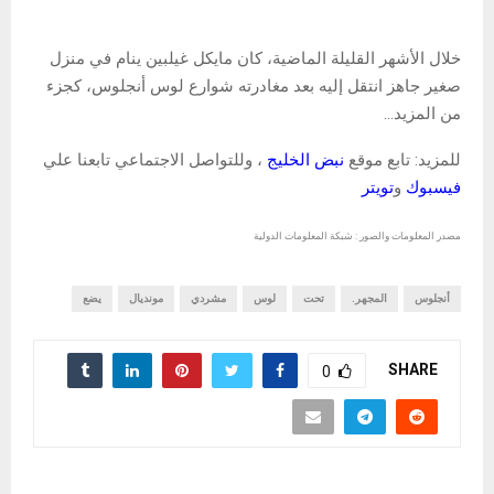
خلال الأشهر القليلة الماضية، كان مايكل غيلبين ينام في منزل
صغير جاهز انتقل إليه بعد مغادرته شوارع لوس أنجلوس، كجزء
من المزيد…
للمزيد: تابع موقع
نبض الخليج
، وللتواصل الاجتماعي تابعنا علي
فيسبوك
و
تويتر
مصدر المعلومات والصور : شبكة المعلومات الدولية
أنجلوس
المجهر.
تحت
لوس
مشردي
مونديال
يضع
SHARE
0