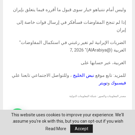
وليس أمام نتنياهو خيار سوى قبول ما أقرره فيما يتعلق بإيران
إذا لم تنجح المفاوضات فسأفكر في إرسال قوات خاصة إلى
إيران
الضربات الإيرانية لم تغير رغبتي في استكمال المفاوضات"
العربية (@AlArabiya)" 7, 2026
العربية، عبر حسابها على
للمزيد: تابع موقع
نبض الخليج
، وللتواصل الاجتماعي تابعنا علي
فيسبوك
و
تويتر
مصدر المعلومات والصور : شبكة المعلومات الدولية
أنا
إيران
القرارات
بشأن
ترامب
خيارات
صاحب
This website uses cookies to improve your experience. We'll
assume you're ok with this, but you can opt-out if you wish.
لديه
ليس
ونتنياهو
Read More
Accept