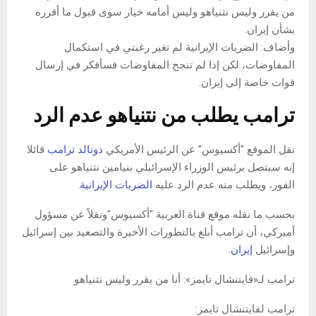
من يقرر وليس نتنياهو وليس أمامه خيار سوى قبول ما أقرره
بشأن إيران.
وأضاف: الضربات الإيرانية لم تغير رغبتي في استكمال
المفاوضات، لكن إذا لم تنجح المفاوضات فسأفكر في إرسال
قوات خاصة إلى إيران.
ترامب يطلب من نتنياهو عدم الرد
نقل الموقع "أكسيوس" عن الرئيس الأمريكي
دونالد ترامب
قائلا
إنه سيتصل برئيس الوزراء الإسرائيلي بنيامين نتنياهو على
الفور، ويطلب منه عدم الرد عليه
الضربات الإيرانية
.
بحسب ما نقله موقع قناة العربية "أكسيوس"ونقلاً عن مسؤول
أميركي، أن ترامب أبلغ بالتطورات الأخيرة والتصعيد بين إسرائيل
وإسرائيل
إيران
.
ترامب لـ«فايننشال تايمز»: أنا من يقرر وليس نتنياهو
ترامب لفايننشال تايمز: