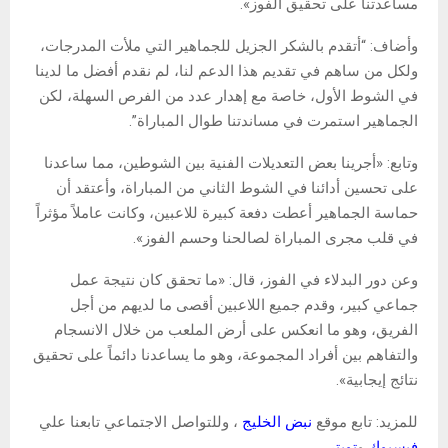
مساعدتنا على تحقيق الفوز».
وأضاف: “أتقدم بالشكر الجزيل للجماهير التي ملأت المدرجات،
ولكل من ساهم في تقديم هذا الدعم لنا، لم نقدم أفضل ما لدينا
في الشوط الأول، خاصة مع إهدار عدد من الفرص السهلة، لكن
الجماهير استمرت في مساندتنا طوال المباراة”.
وتابع: «أجرينا بعض التعديلات الفنية بين الشوطين، مما ساعدنا
على تحسين أدائنا في الشوط الثاني من المباراة، وأعتقد أن
حماسة الجماهير أعطت دفعة كبيرة للاعبين، وكانت عاملاً مؤثراً
في قلب مجرى المباراة لصالحنا وحسم الفوز».
وعن دور البدلاء في الفوز، قال: «ما تحقق كان نتيجة عمل
جماعي كبير، وقدم جميع اللاعبين أقصى ما لديهم من أجل
الفريق، وهو ما انعكس على أرض الملعب من خلال الانسجام
والتفاهم بين أفراد المجموعة، وهو ما يساعدنا دائماً على تحقيق
نتائج إيجابية».
للمزيد: تابع موقع
نبض الخليج
، وللتواصل الاجتماعي تابعنا علي
فيسبوك
و
تويتر