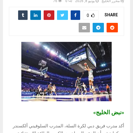
by
محرر الخليج
يونيو 8, 2026
0
76
SHARE
0
«نبض الخليج»
أكد مدرب فريق دبي لكرة السلة، المدرب السلوفيني ألكسندر