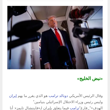
«نبض الخليج»
وقال الرئيس الأمريكي
دونالد ترامب
هو الذي يقرر ما يهم
إيران
وليس رئيس وزراء الاحتلال الإسرائيلي بنيامين"
الهدف="_فارغ"
ترامب
فيما يتعلق بإيران لـ«فايننشال تايمز»: أنا