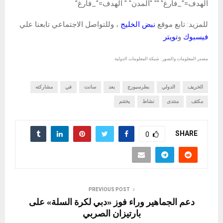
الهدف="_فارغ" "" "المدن" " الهدف="_فارغ"
للمزيد: تابع موقع
نبض الخليج
، وللتواصل الاجتماعي تابعنا علي
فيسبوك
و
تويتر
مصدر المعلومات والصور : شبكة المعلومات الدولية
الخريف
الدولي
بطرسبورج
بعد
سانت
في
مشاركته
مكثف
منتدى
نشاط
يختتم
SHARE
0
PREVIOUS POST
دعم الجماهير وراء فوز «دبي لكرة السلة» على
بارتيزان الصربي