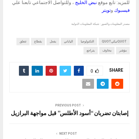
للمزيد: تابع موقع
نبض الخليج
، وللتواصل الاجتماعي تابعنا علي
فيسبوك
و
تويتر
مصدر المعلومات والصور : شبكة المعلومات الدولية
QUOTنيكيQUOT
التكنولوجيا
الياباني
بفعل
بقطاع
تتعلق
مؤشر
مخاوف
يتراجع
SHARE
0
PREVIOUS POST
إصابتان تضربان “أسود الأطلس” قبل مواجهة البرازيل
NEXT POST