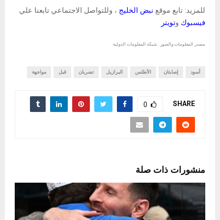
للمزيد: تابع موقع
نبض الخليج
، وللتواصل الاجتماعي تابعنا علي
فيسبوك
و
تويتر
مصدر المعلومات والصور : شبكة المعلومات الدولية
أسود
إصابتان
الأطلس
البرازيل
تضربان
قبل
مواجهة
SHARE
0
منشورات ذات صلة