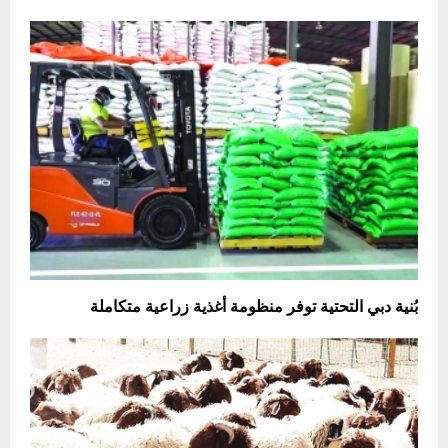
بُنية دبي التحتية توفر منظومة أغذية زراعية متكاملة