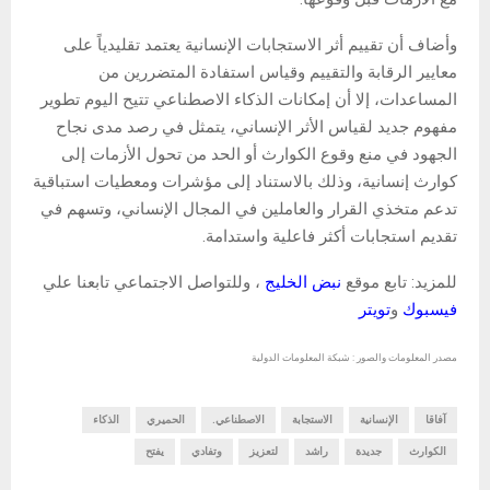
وأضاف أن تقييم أثر الاستجابات الإنسانية يعتمد تقليدياً على
معايير الرقابة والتقييم وقياس استفادة المتضررين من
المساعدات، إلا أن إمكانات الذكاء الاصطناعي تتيح اليوم تطوير
مفهوم جديد لقياس الأثر الإنساني، يتمثل في رصد مدى نجاح
الجهود في منع وقوع الكوارث أو الحد من تحول الأزمات إلى
كوارث إنسانية، وذلك بالاستناد إلى مؤشرات ومعطيات استباقية
تدعم متخذي القرار والعاملين في المجال الإنساني، وتسهم في
تقديم استجابات أكثر فاعلية واستدامة.
للمزيد: تابع موقع
نبض الخليج
، وللتواصل الاجتماعي تابعنا علي
فيسبوك
و
تويتر
مصدر المعلومات والصور : شبكة المعلومات الدولية
آفاقا
الإنسانية
الاستجابة
الاصطناعي.
الحميري
الذكاء
الكوارث
جديدة
راشد
لتعزيز
وتفادي
يفتح