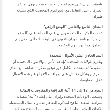
واتفقت إيران على عدم امتلاك أو شراء سلاح نووي، واتفق
الطرفان على التعامل مع اليورانيوم المخصب الذي تمتلكه
طهران.
البندان التاسع والعاشر: “الوضع الراهن”
اتفقت الولايات المتحدة وإيران على الحفاظ على “الوضع
الراهن” لبرنامج طهران النووي في الوقت الحالي، حتى يتم
التعامل مع اليورانيوم المخصب.
البند الحادي عشر: الأموال المجمدة
وتلتزم الولايات المتحدة “بإتاحة الأموال والأصول المجمدة أو
المقيدة” للاستخدام الكامل فور توقيع مذكرة التفاهم، مع اتفاق
الطرفين بشكل متبادل على إجراءات الإفراج عن هذه الأموال
خلال المفاوضات.
البنود من 12 إلى 14: آلية المراقبة والمفاوضات النهائية
وستعمل الولايات المتحدة وإيران على إنشاء “آلية” تنفيذية
لمراقبة التنفيذ الناجح لمذكرة التفاهم هذه والامتثال المستقبلي
للاتفاق النهائي، على الرغم من أنه ليس من الواضح بعد كيف