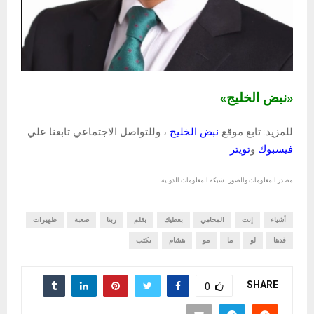
«نبض الخليج»
للمزيد: تابع موقع
نبض الخليج
، وللتواصل الاجتماعي تابعنا علي
فيسبوك
و
تويتر
مصدر المعلومات والصور : شبكة المعلومات الدولية
أشياء
إنت
المحامي
بعطيك
بقلم
ربنا
صعبة
ظهيرات
قدها
لو
ما
مو
هشام
يكتب
SHARE
0