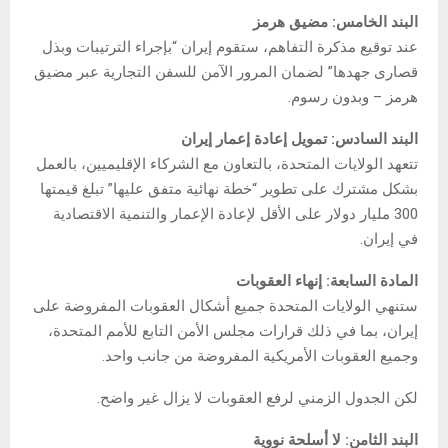
البند الخامس: مضيق هرمز
عند توقيع مذكرة التفاهم، ستقوم إيران “بإجراء الترتيبات وبذل
قصارى جهدها” لضمان المرور الآمن للسفن التجارية عبر مضيق
هرمز – وبدون رسوم.
البند السادس: تمويل إعادة إعمار إيران
تتعهد الولايات المتحدة، بالتعاون مع الشركاء الإقليميين، بالعمل
بشكل مشترك على تطوير “خطة نهائية متفق عليها” تبلغ قيمتها
300 مليار دولار على الأقل لإعادة الإعمار والتنمية الاقتصادية
في إيران.
المادة السابعة: إنهاء العقوبات
ستنهي الولايات المتحدة جميع أشكال العقوبات المفروضة على
إيران، بما في ذلك قرارات مجلس الأمن التابع للأمم المتحدة،
وجميع العقوبات الأمريكية المفروضة من جانب واحد.
لكن الجدول الزمني لرفع العقوبات لا يزال غير واضح.
البند الثامن: لا أسلحة نووية