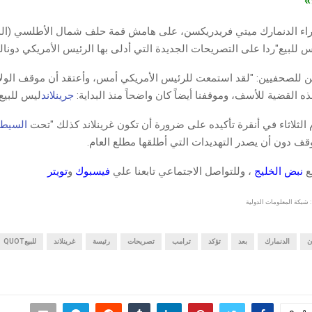
ج»
اء الدنمارك ميتي فريدريكسن، على هامش قمة حلف شمال الأطلسي (الناتو)
س للبيع"ردا على التصريحات الجديدة التي أدلى بها الرئيس الأمريكي دونال
 للصحفيين: "لقد استمعت للرئيس الأمريكي أمس، وأعتقد أن موقف الولا
ه القضية للأسف، وموقفنا أيضاً كان واضحاً منذ البداية:
جرينلاند
ليس للبيع
الثلاثاء في أنقرة تأكيده على ضرورة أن تكون غرينلاند كذلك "تحت
السيطر
وقف دون أن يصدر التهديدات التي أطلقها مطلع العام.
قع
نبض الخليج
، وللتواصل الاجتماعي تابعنا علي
فيسبوك
و
تويتر
 شبكة المعلومات الدولية
ن
الدنمارك
بعد
تؤكد
ترامب
تصريحات
رئيسة
غرينلاند
للبيعQUOT