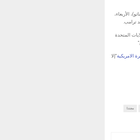
، الأربعاء،
د ترامب.
يات المتحدة
"
ة الامريكية
"إلا
مجددا