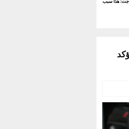
جت: هذا سبب
ؤكد