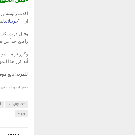
«نبض الخلي
أكدت رئيسة وزر
أن… "
جرينلاند
لي
وقال فريدريكسن
واضح جداً من هذ
وكرر ترامب يوم 
أنه كرر هذا الم
للمزيد: تابع مو
مصدر المعلومات والصور :
QUOTليست
أ
وزراء