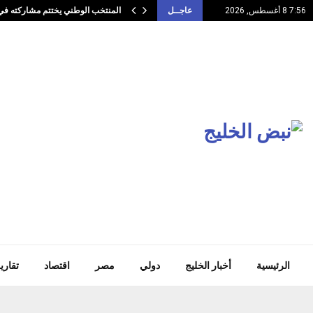
يق…
المنتخب الوطني يختتم مشاركته في 
7:56 8 أغسطس, 2026
عاجــل
الرئيسية
أخبار الخليج
دولي
مصر
اقتصاد
تقاري