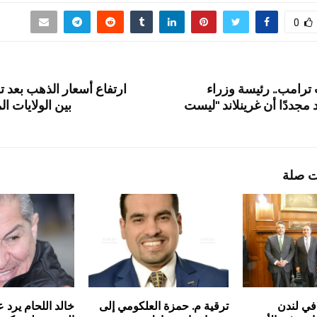
0
ترامب.. رئيسة وزراء
ارتفاع أسعار الذهب بعد ت
 مجددًا أن غرينلاند "ليست
بين الولايات ال
ت صلة
 في لندن
ترقية م. حمزة العلكومي إلى
خالد اللحام يرد ع