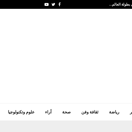
بطولة العالم…
الأردن.. 148 ألف أسرة استفادت من المساعدات…
Youtube
Twitter
Facebook
ر
رياضة
ثقافة وفن
صحة
أراء
علوم وتكنولوجيا