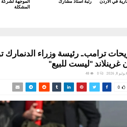
رية في الأردن
رتبة استاذ مشارك
الموجهة لشركة 
المشكلة
حات ترامب.. رئيسة وزراء الدنمارك ت
ن غرينلاند "ليست للبيع"
يوليو 8, 2026
0
48
0