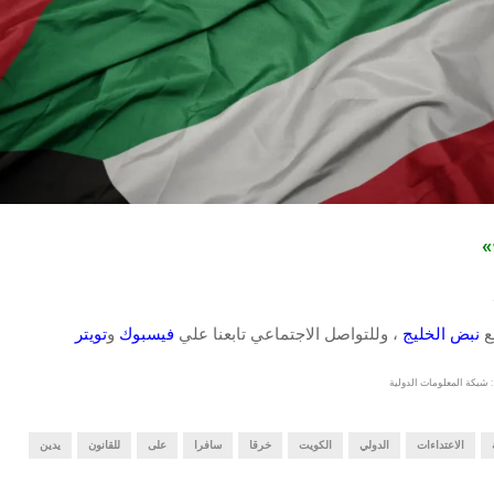
ج»
قع
نبض الخليج
، وللتواصل الاجتماعي تابعنا علي
فيسبوك
و
تويتر
 شبكة المعلومات الدولية
الاعتداءات
الدولي
الكويت
خرقا
سافرا
على
للقانون
يدين