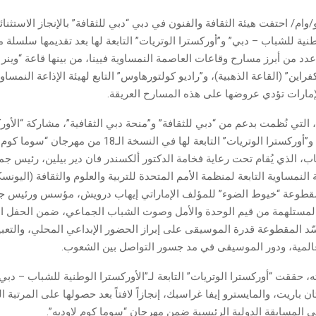
في 8 يوليو/وام/ احتفت هيئة الثقافة والفنون في دبي “دبي للثقافة” بالإنجاز الاستث
طنية للشباب – دبي” و”أوركسترا الوتريات” التابعة لها بعد تقديمها سلسلة
دد من أبرز مسارح وقاعات العاصمة النمساوية فيينا، من بينها قاعة “وينر
راين” (القاعة الذهبية)، و”راديو كولتورهاوس” التابع لهيئة الإذاعة النمساو
إمارات تؤدي عروضها على هذه المسارح العريقة.
لتي نُظمت بدعم من “دبي للثقافة” و”منحة دبي الثقافية”، مشاركة “الأور
للشباب – دبي” و”أوركسترا الوتريات” التابعة لها في النسخة الـ8
، الذي يُقام تحت رعاية فخامة الدكتور ألكسندر فان دير بيلين، رئيس جمه
النمساوية التابعة لمنظمة الأمم المتحدة للتربية والعلوم والثقافة (اليونس
قطوعة “خيوط الضوء” للمؤلف الإماراتي إيهاب درويش، مؤسس ورئيس جم
لمستلهمة من قيم الوحدة والأمل وصوت الشباب الجماعي، ضمن الحفل ال
ّد المقطوعة قدرة الموسيقى على إبراز الحضور الإبداعي المحلي، والتعبي
ة عالمية، ودور الموسيقى في مد جسور التواصل بين الشعوب.
، حققت “أوركسترا الوتريات” التابعة لـ”الأوركسترا الوطنية للشباب – دبي”
ن باريت، والمايسترو إيفا غراسبك، إنجازاً لافتاً بعد حصولها على المرتبة الث
في المسابقة الدولية الرئيسية ضمن مهرجان “سوما كوم لاوديه”.