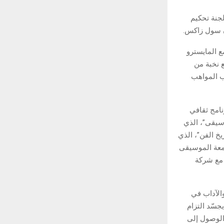
لجنة تحكيم
ن سول زاكس.
 المايسترو
 نخبة من
اب المواهب
نامج ثقافي
وسيقى”، الذي
خ الفن”، الذي
امعة الموسيقى
ن مع شركة
الآداب في
جسّد التزام
الوصول إلى