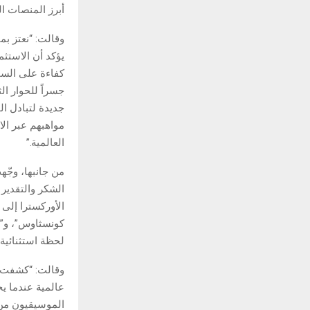
أبرز المنصات ال
وقالت: “نعتز بم
يؤكد أن الاستثم
كفاءة على السا
جسراً للحوار الث
جديدة لتبادل ال
مواهبهم عبر الا
العالمية.”
من جانبها، وجّه
الشكر والتقدير 
الأوركسترا إلى 
كونسثاوس”، و”را
لحظة استثنائية
وقالت: “كشفت ه
عالمية عندما يح
الموسيقيون من 