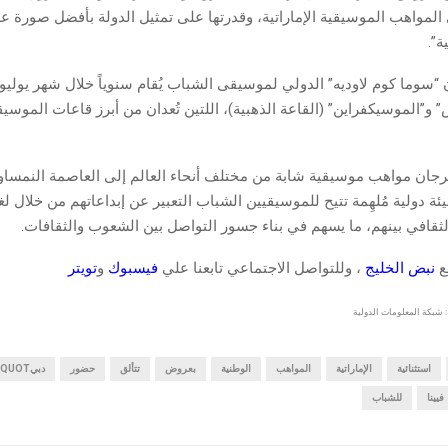
واهب الموسيقية الإماراتية، وقدرتها على تمثيل الدولة بأفضل صورة ع
ة”.
 “سوما كوم لاوديه” الدولي لموسيقى الشباب يُقام سنوياً خلال شهر يولي
 و”الموسيكفراين” (القاعة الذهبية)، اللتين تُعدان من أبرز قاعات الموسي
ان مواهب موسيقية شابة من مختلف أنحاء العالم إلى العاصمة النمساوي
 دولية مُلهِمة تتيح للموسيقيين الشباب التعبير عن إبداعاتهم من خلال ل
الثقافي بينهم، ما يسهم في بناء جسور التواصل بين الشعوب والثقافات.
قع
نبض الخليج
، وللتواصل الاجتماعي تابعنا علي
فيسبوك
و
تويتر
 شبكة المعلومات الدولية
استثنائية
الإماراتية
المواهب
الوطنية
بعروض
تتألق
حضور
دبيQUOT
فيينا
للشباب