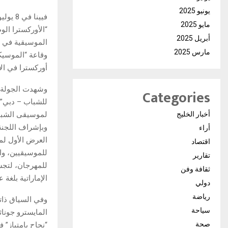
يونيو 2025
فيينا 
مايو 2025
“الأوركسترا الو
أبريل 2025
الموسيقية في ع
مارس 2025
وقاعة “الموسيكف
أوركسترا في ال
وشهدت الجولة، ا
Categories
لموسيقى الشباب
أخبار الخليج
وبإشراف اللجنة 
أراء
العرض الأول لم
اقتصاد
للموسيقيين، وا
تقارير
للمهرجان، لتجس
ثقافة وفن
الإماراتية بلغ
دولي
رياضة
وفي السياق ذاته
سياحة
المايسترو جوناثا
صحة
“نجاح بامتياز” 