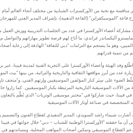
ثر منافسة مع نخبة من الأوركسترات الشبابية من مختلف أنحاء العالم أمام 
 قاعة “الموسيكفراين” (القاعة الذهبية)، بإشراف المدير الفني للمهرجا
 مشاركة أعضاء الأوركسترا في عدد من الجلسات التدريبية وورش العمل مع
يسترو أليكساندر غراندي، ما أتاح لهم فرصة تطوير مهاراتهم والتواصل مع
لميين، وهو ما ينسجم مع التزامات “دبي للثقافة” الهادفة إلى رعاية أصح
م من تنمية قدراتهم.
ّلع وفد الهيئة وأعضاء الأوركسترا على التجربة الفنية لمدينة فيينا، عبر بر
ة عدد من أبرز مواقعها الثقافية والتاريخية والتراثية، من بينها “بيت الم
ط الضوء على سِيَر كبار المؤلفين الموسيقيين وإرثهم الفني، و”متحف تاري
 الآلات الموسيقية التاريخية المرتبطة بكبار الموسيقيين.. كما زاروا ج
ة في فيينا، حيث شاركوا في “مختبر موسيقى الوتريات” الذي نُظِّم بالتعاو
د المتخصصة في صناعة أوتار الآلات الموسيقية.
 أشارت شيماء راشد السويدي، المدير التنفيذي لقطاع الفنون والتصميم و
لى أن ما حققته “الأوركسترا الوطنية للشباب – دبي” خلال جولتها في فيينا ي
بدعم القطاع الموسيقي وتمكين أصحاب المواهب المحلية، ومساندتهم في 