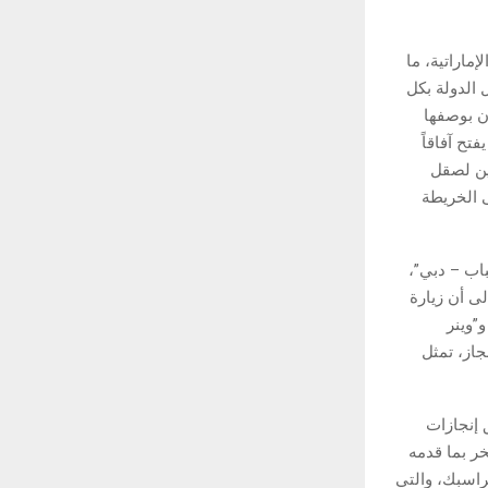
ماراتية، ما
 الدولة بكل
ن بوصفها
فتح آفاقاً
يين لصقل
ى الخريطة
باب – دبي”،
لى أن زيارة
”وينر
جاز، تمثل
 إنجازات
خر بما قدمه
راسبك، والتي