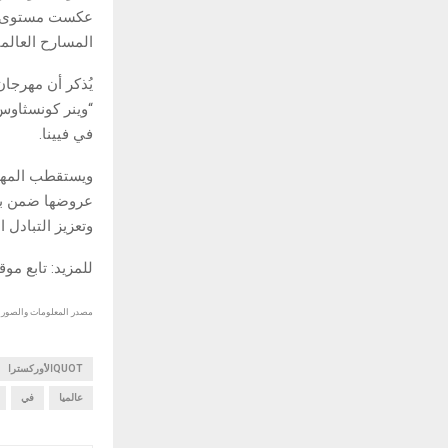
عكست مستوى الم
المسارح العالمي
يُذكر أن مهرجان
“وينر كونسثاوس”
في فيينا.
ويستقطب المهرج
عروضها ضمن بيئة
وتعزيز التبادل 
للمزيد: تابع مو
مصدر المعلومات والصور :
QUOTالأوركسترا
عالميا
في