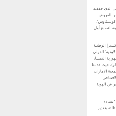
نائي الذي حققته
 من العروض
 كونسثاوس”،
ية، لتصبح أول
كسترا الوطنية
1 من مهرجان “سوما كوم لاوديه” الدولي
ورية النمسا،
كو)، حيث قدمتا
عية الإمارات
افتتاحي
ر عن الهوية
 بقيادة
الثة بتقدير