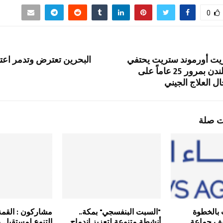
0
 أورموند ستريت يحتفي
البحرين تعترض وتدمر اعتد
خلال فعالية بلندن بمرور 25 عاماً على
ل العلاج الجيني
ت صلة
 بالخطوة
"السبت البنفسجي" بمكة..
مشاركون : القمة 
نيف جماعة
أنشطة متنوعة لتعزيز اندماج
التنوع لمستقبل 