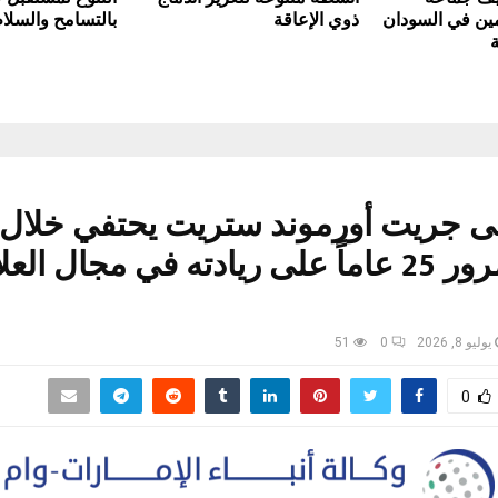
مين في السودان
ذوي الإعاقة
بالتسامح والسلام
جريت أورموند ستريت يحتفي خلال ف
بلندن بمرور 25 عاماً على ريادته في مجال الع
يوليو 8, 2026
0
51
0