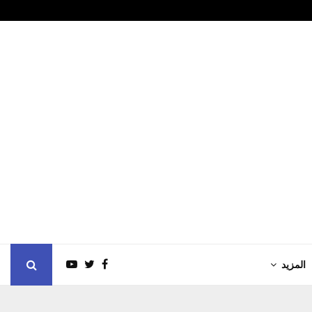
ني على ناقلة أدنوك…
احمد احسان الشن
المزيد