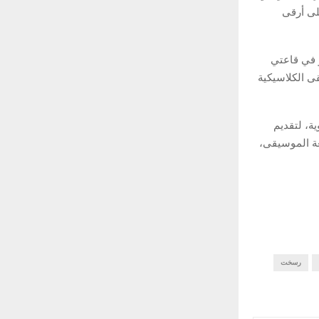
لى أرقى
و في قاعتي
قى الكلاسيكية
ة، لتقديم
غة الموسيقى،
رسخت