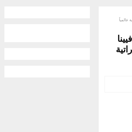
عالمياً
يينا
اتية