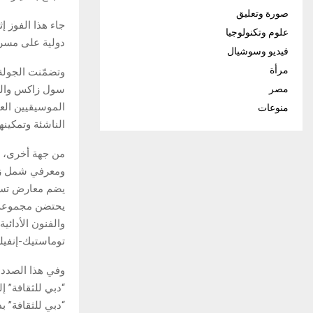
صورة وتعليق
جاء هذا الفوز إ
علوم وتكنولوجيا
دولية على مسرح
فيديو وسوشيال
مرأة
وتضمّنت الجولة
سول زاكس والما
مصر
الموسيقيين العا
منوعات
الناشئة وتمكينه
من جهة أخرى، اط
ومعرفي شمل زيار
يضم معارض تسلّ
يحتضن مجموعة من
والفنون الأدائي
توماستيك-إنفيل
وفي هذا الصدد،
“دبي للثقافة” إ
“دبي للثقافة” 