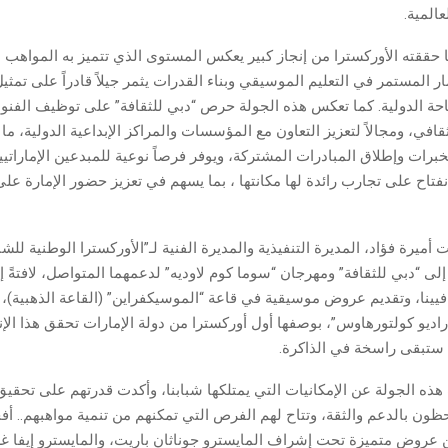
عالمية.
ا حققته الأوركسترا من إنجاز كبير يعكس المستوى الذي تتميز به المواهب الإ
ار المستمر في التعليم الموسيقي وبناء القدرات يثمر جيلاً قادراً على تمثيل
حة الدولية. كما تعكس هذه الجولة حرص “دبي للثقافة” على توظيف الفنو
قافي، ومجالاً لتعزيز التعاون مع المؤسسات والمراكز الإبداعية الدولية، ما ي
خبرات وإطلاق المبادرات المشتركة، ويوفر فرصاً نوعية للمبدعين الإمارات
نفتاح على تجارب رائدة لها مكانتها ، بما يسهم في تعزيز حضور الإمارة عل
ت أميرة فؤاد، المديرة التنفيذية والمديرة الفنية لـ”الأوركسترا الوطنية للش
إلى “دبي للثقافة” ومهرجان “سوما كوم لاوديه” لدعمهما المتواصل، لافتةً إ
فيينا، وتقديم عروض موسيقية في قاعة “الموسيكفراين” (القاعة الذهبية)، و
ديو كولتورهاوس”، بوصفها أول أوركسترا من دولة الإمارات تحقق هذا الإن
 ستبقى راسخة في الذاكرة.
ذه الجولة عن الإمكانيات التي يمتلكها شبابنا، وأكدت قدرتهم على تحقيق
ظون بالدعم والثقة، وتتاح لهم الفرص التي تمكنهم من تنمية مواهبهم.. أف
عروض متميزة تحت إشراف المايسترو جوناثان باريت، والمايسترو إيفا غ