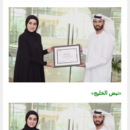
«نبض الخليج»