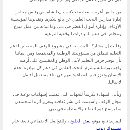
من جانبها أعربت سعادة نجلاء سيف الشامسي رئيس مجلس
إدارة مدارس البحث العلمي عن بالغ شكرها وتقديرها لمؤسسة
الأوقاف وإدارة أموال القصّر في دبي وما تبذله من عمل مبدع
ومخلص في دعم المبادرات الوقفية النوعية.
وقالت إن مشاركة المدرسة في مشروع الوقف المخصص لدعم
التعليم تنطلق من مسؤوليتنا الوطنية والمجتمعية ومن إيماننا
بأن توفير فرص التعليم لأبناء الوطن والمقيمين على أرضه
واجب ورسالة وتلتزم البحث العلمي في دعم كل مبادرة تخدم
الإنسان وتعزز قيم العطاء وتسهم في بناء مستقبل أفضل
لأجيالنا.
وتأتي الشهادة تكريماً للجهات التي قدمت إسهامات نوعية في
مجال الوقف وأسهمت في نشر ثقافته وتعزيز أثره المجتمعي
بما يرسخ قيم العطاء والاستدامة في دبي.
للمزيد: تابع موقع
نبض الخليج
، وللتواصل الاجتماعي تابعنا علي
فيسبوك
و
تويتر