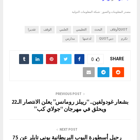
مصدر المعلومات والصور : شبكة المعلومات الدولية
QUOTأوقاف
البحث
التعليمي
العلمي
الوقف
تقديرا
تكرم
دبيQUOT
لدعمها
مدارس
SHARE
0
PREVIOUS POST
بشعار غودولفين.. “ريبلز رومانس” يعلن الانتصار الـ22
ويحلق في مهرجان “جولاي كب”
NEXT POST
رحيل أسطورة البوب البريطانية بوني تايلر عن 75