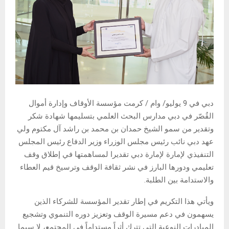
دبي في 9 يوليو/ وام / كرمت مؤسسة الأوقاف وإدارة أموال
القُصّر في دبي مدارس البحث العلمي بتسليمها شهادة شكر
وتقدير من سمو الشيخ حمدان بن محمد بن راشد آل مكتوم ولي
عهد دبي نائب رئيس مجلس الوزراء وزير الدفاع رئيس المجلس
التنفيذي لإمارة لإمارة دبي تقديرا لمساهمتها في إطلاق وقف
تعليمي ودورها البارز في نشر ثقافة الوقف وترسيخ قيم العطاء
والاستدامة بين الطلبة.
ويأتي هذا التكريم في إطار تقدير المؤسسة للشركاء الذين
يسهمون في دعم مسيرة الوقف وتعزيز دوره التنموي وتشجيع
المبادرات النوعية التي تترك أثراً مستداماً في المجتمع، لا سيما