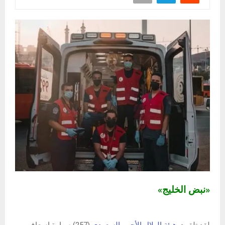
«نبض الخليج»