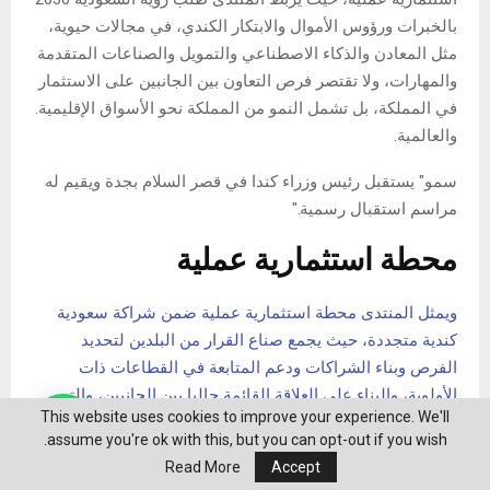
بالخبرات ورؤوس الأموال والابتكار الكندي، في مجالات حيوية،
مثل المعادن والذكاء الاصطناعي والتمويل والصناعات المتقدمة
والمهارات، ولا تقتصر فرص التعاون بين الجانبين على الاستثمار
في المملكة، بل تشمل النمو من المملكة نحو الأسواق الإقليمية.
والعالمية.
سمو" يستقبل رئيس وزراء كندا في قصر السلام بجدة ويقيم له
مراسم استقبال رسمية."
محطة استثمارية عملية
ويمثل المنتدى محطة استثمارية عملية ضمن شراكة سعودية
كندية متجددة، حيث يجمع صناع القرار من البلدين لتحديد
الفرص وبناء الشراكات ودعم المتابعة في القطاعات ذات
الأولوية، والبناء على العلاقة القائمة حاليا بين الجانبين، والتي
This website uses cookies to improve your experience. We'll
تتجه نحو تعزيز الاستثمار من خلال الاستفادة من القدرات
assume you're ok with this, but you can opt-out if you wish.
المتكاملة للبلدين، لإطلاق مشاريع وشراكات ذات قيمة اقتصادية
Read More
Accept
طويلة المدى.