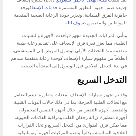
لقد تلقيت
هيئة الهلال الأحمر السعودي
(257) سيارة إسعاف
جديدة ضمن جهود التطوير المستمرة
خدمات الإسعاف
ورفع
جاهزية الفرق الميدانية، وتعزيز جودة الرعاية الصحية المقدمة
للمواطنين والمقيمين
ضيوف الله
.
وتأتي المركبات الجديدة مجهزة بأحدث الأجهزة والتقنيات
الطبية، مما يعزز قدرة فرق الإسعاف على تقديم رعاية طبية
متقدمة منذ اللحظات الأولى لوصول المريض إلى المستشفى،
انطلاقاً من مفهوم سيارة الإسعاف كوحدة رعاية متقدمة تساهم
في بدء التدخل العلاجي قبل الوصول إلى المنشأة الصحية.
التدخل السريع
وقد تم تجهيز سيارات الإسعاف بمعدات متطورة تدعم التعامل
مع الحالات الطبية الحرجة، بما في ذلك حالات النوبات القلبية
والضغط. أجهزة التنفس من خلال أجهزة التنفس المحمولة،
أجهزة متطورة لإزالة رجفان القلب ومراقبة العلامات الحيوية،
مما يمكن فرق الطوارئ من التدخل السريع واتخاذ القرارات
العلاجية المناسبة ميدانياً. وتضم المركبات أجهزة أوتوماتيكية