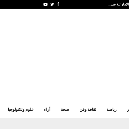
الإماراتية في…
"الجودو" يعلن قائمة التص
Youtube
Twitter
Facebook
ر
رياضة
ثقافة وفن
صحة
أراء
علوم وتكنولوجيا