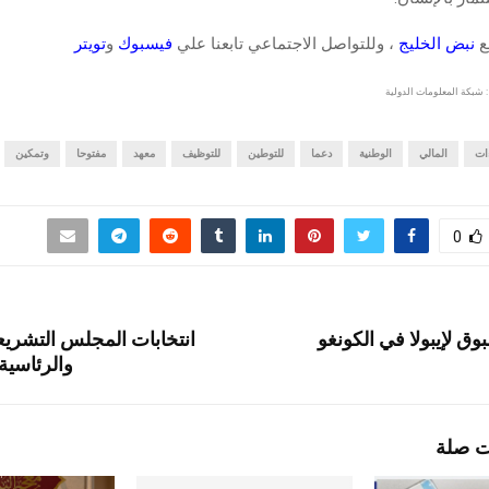
قع
نبض الخليج
، وللتواصل الاجتماعي تابعنا علي
فيسبوك
و
تويتر
 شبكة المعلومات الدولية
ات
المالي
الوطنية
دعما
للتوطين
للتوظيف
معهد
مفتوحا
وتمكين
0
ق لإيبولا في الكونغو
والرئاسية 
ت صلة