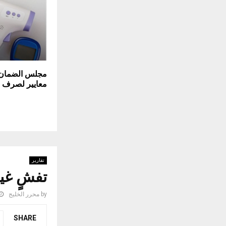
معايير لصرف ال
تقارير
تفشٍ غير
by
محرر الخليج
SHARE