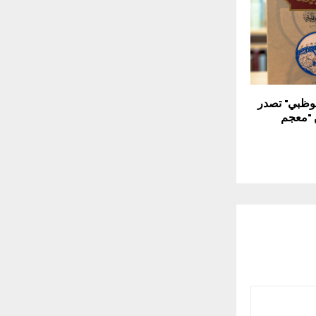
بوظبي" تصدر
 "معجم