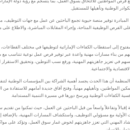
 فرص المواطنين للالتحاق بسوق العمل، بما ينسجم مع رؤية دولة الإمارات
كوادر الوطنية وتأهيلها للمستقبل.
لمبادرة توفير منصة حيوية تجمع الباحثين عن عمل مع جهات التوظيف، مما
ى الفرص الوظيفية المتاحة، وإجراء المقابلات المباشرة، والاطلاع على
مفتوح إلى استقطاب الكفاءات الإماراتية لتوظيفها في مختلف القطاعات،
ينهم من بناء مسارات مهنية واعدة عبر توفير فرص عمل نوعية تتناسب مع م
يسهم في تعزيز جاهزيتهم المهنية، ورفع نسب التوطين، وتحقيق الاستقرار 
لاقتصادية والاجتماعية.
لمنظمة أن هذا الحدث يجسد أهمية الشراكة بين المؤسسات الوطنية لتنفي
ين المواطنين، وتأهيلهم مهنياً، وفتح آفاق جديدة أمامهم للاستفادة من ا
فسية الكفاءات الوطنية ويرسخ دورها في مسيرة التنمية المستدامة.
إقبالاً وتفاعلاً واسعاً من قبل الباحثين عن العمل، حيث تمكنوا من تقديم س
ات الأولية مع مسؤولي التوظيف، واستكشاف المسارات المهنية، بالإضافة إل
اد المهني التي تعزز جاهزيتهم لخوض غمار سوق العمل، وتؤكد على مواك
ثمار بالإنسان.