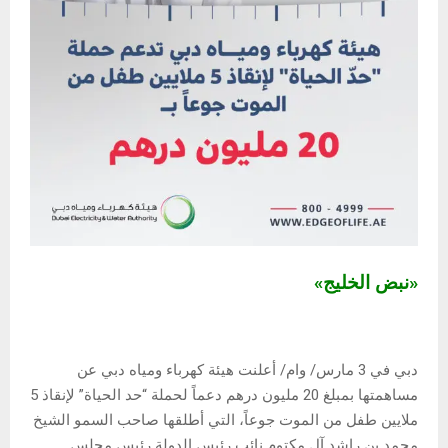
«نبض الخليج»