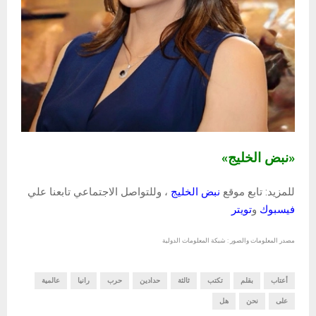
«نبض الخليج»
للمزيد: تابع موقع
نبض الخليج
، وللتواصل الاجتماعي تابعنا علي
فيسبوك
و
تويتر
مصدر المعلومات والصور : شبكة المعلومات الدولية
أعتاب
بقلم
تكتب
ثالثة
حدادين
حرب
رانيا
عالمية
على
نحن
هل