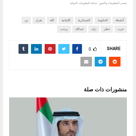
مصدر المعلومات والصور : شبكة المعلومات الدولية
أنشطة
الحكومة
العسكرية
اللبنانية
الله
بقرار
بن
حزب
حظر
زايد
عبدالله
يرحب
SHARE
0
منشورات ذات صلة