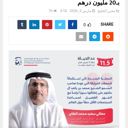
بـ20 مليون درهم
by
محرر الخليج
مارس 3, 2026
0
76
SHARE
0