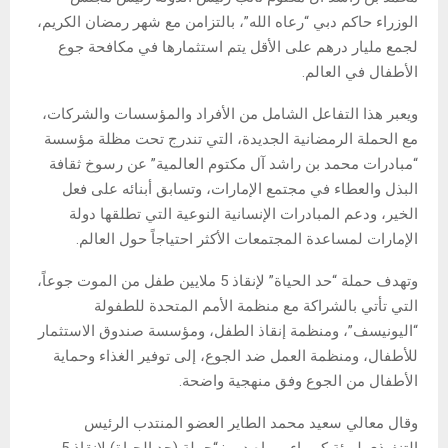
دبي في 3 مارس/ وام/ أعلنت هيئة كهرباء ومياه دبي عن
مساهمتها بمبلغ 20 مليون درهم دعماً لحملة “حد الحياة” لإنقاذ 5