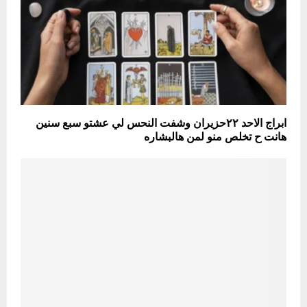
ابراج الاحد ٢٢حزيران وشفت النحس لي عشتو سبع سنين
هانت ح تخلص منو لمن هالبشاره