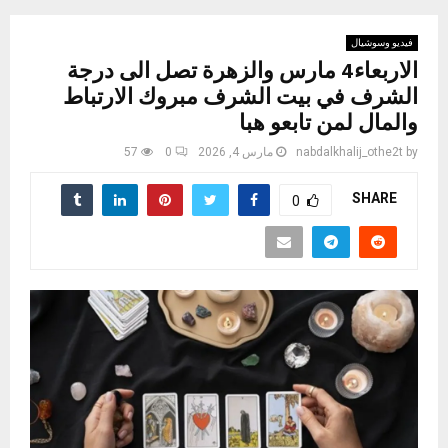
فيديو وسوشيال
الاربعاء4 مارس والزهرة تصل الى درجة
الشرف في بيت الشرف مبروك الارتباط
والمال لمن تابعو هبا
by
nabdalkhalij_othe2t
مارس 4, 2026
0
57
SHARE
0