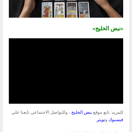
«نبض الخليج»
للمزيد: تابع موقع
نبض الخليج
، وللتواصل الاجتماعي تابعنا علي
فيسبوك
و
تويتر