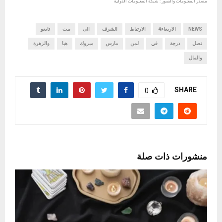
مصدر المعلومات والصور : شبكة المعلومات الدولية
NEWS
الاربعاء4
الارتباط
الشرف
الى
بيت
تابعو
تصل
درجة
في
لمن
مارس
مبروك
هبا
والزهرة
والمال
SHARE
0
منشورات ذات صلة