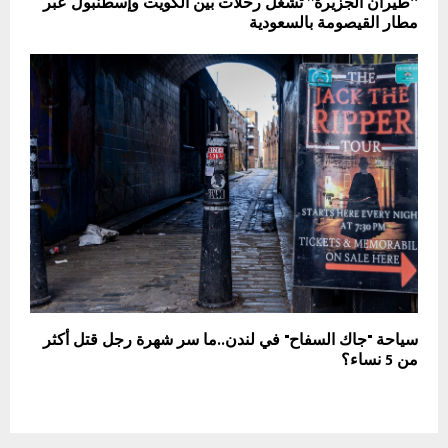
“طيران الجزيرة” تشغل رحلات بين الكويت وإسطنبول عبر
مطار القيصومة بالسعودية
سياحة "جاك السفاح" في لندن..ما سر شهرة رجل قتل أكثر
من 5 نساء؟