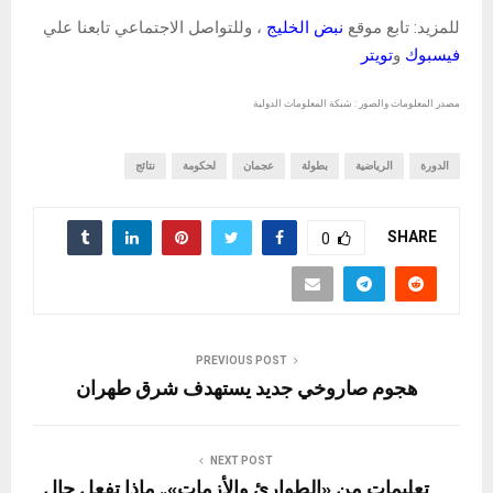
للمزيد: تابع موقع
نبض الخليج
، وللتواصل الاجتماعي تابعنا علي
فيسبوك
و
تويتر
مصدر المعلومات والصور : شبكة المعلومات الدولية
الدورة
الرياضية
بطولة
عجمان
لحكومة
نتائج
SHARE
0
PREVIOUS POST
هجوم صاروخي جديد يستهدف شرق طهران
NEXT POST
تعليمات من «الطوارئ والأزمات».. ماذا تفعل حال