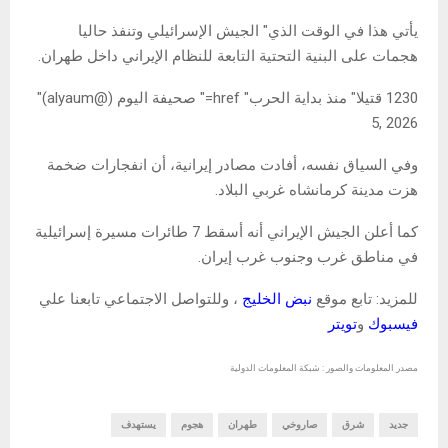
يأتي هذا في الوقت الذي" الجيش الإسرائيلي وتنفذ حاليا
هجمات على البنية التحتية التابعة للنظام الإيراني داخل طهران.
1230 قتيلا" منذ بداية الحرب" href=" صحيفة اليوم (@alyaum)"
5, 2026
وفي السياق نفسه، أفادت مصادر إيرانية، أن انفجارات ضخمة
هزت مدينة كرمانشاه غربي البلاد.
كما أعلن الجيش الإيراني أنه أسقط 7 طائرات مسيرة إسرائيلية
في مناطق غرب وجنوب غرب إيران.
للمزيد: تابع موقع
نبض الخليج
، وللتواصل الاجتماعي تابعنا علي
فيسبوك
و
تويتر
مصدر المعلومات والصور : شبكة المعلومات الدولية
جديد
شرق
صاروخي
طهران
هجوم
يستهدف