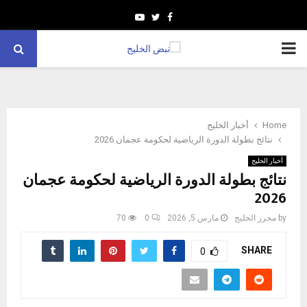
Youtube
Twitter
Facebook
PRIMARY
MENU
Home
أخبار الخليج
أخبار الخليج
‎نتائج بطولة الدورة الرياضية لحكومة عجمان
2026
by
محرر الخليج
مارس 5, 2026
0
70
SHARE
0