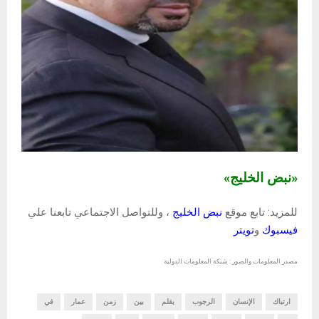
«نبض الخليج»
للمزيد: تابع موقع
نبض الخليج
، وللتواصل الاجتماعي تابعنا علي
فيسبوك
و
تويتر
مصدر المعلومات والصور : شبكة المعلومات الدولية
ارتباك
الإنسان
الرجوب
بقلم
بين
زمن
عمار
في