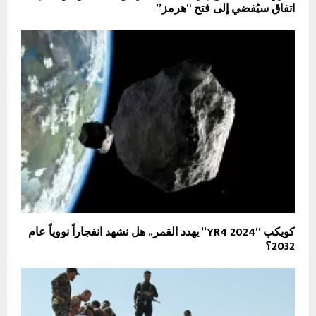
اتفاق سيُفضي إلى فتح “هرمز”
كويكب “2024 YR4” يهدد القمر.. هل نشهد انفجاراً نووياً عام
2032؟