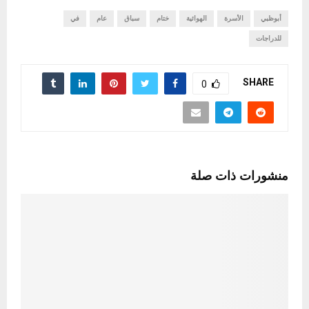
أبوظبي
الأسرة
الهوائية
ختام
سباق
عام
في
للدراجات
SHARE
0
منشورات ذات صلة