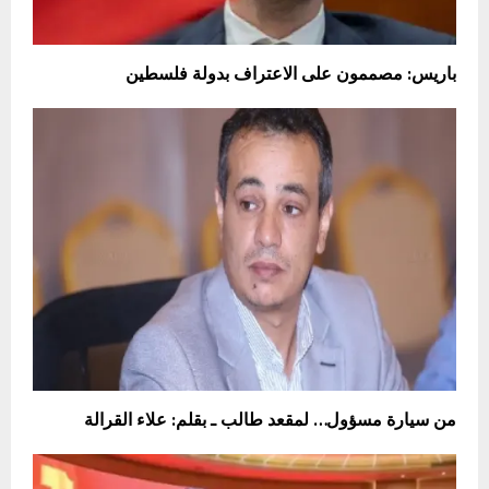
باريس: مصممون على الاعتراف بدولة فلسطين
من سيارة مسؤول… لمقعد طالب ـ بقلم: علاء القرالة