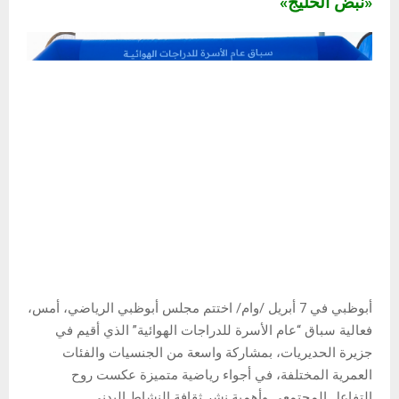
«نبض الخليج»
أبوظبي في 7 أبريل /وام/ اختتم مجلس أبوظبي الرياضي، أمس،
فعالية سباق “عام الأسرة للدراجات الهوائية” الذي أقيم في
جزيرة الحديريات، بمشاركة واسعة من الجنسيات والفئات
العمرية المختلفة، في أجواء رياضية متميزة عكست روح
التفاعل المجتمعي وأهمية نشر ثقافة النشاط البدني.