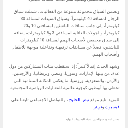
وتضمن السباق مجموعة متنوعة من الفعاليات، شملت سباق
الرجال لمسافة 40 كيلومتراً، وسباق السيدات لمسافة 30
كيلومتراً، إلى جانب سباقات الناشئين لمسافتي 10 و20
كيلومتراً، والجولات العائلية لمسافتي 3 و5 كيلومترات، إضافة
إلى سباق مخصص لأصحاب الهمم لمسافة 10 كيلومترات
للناشئين، فضلاً عن مسابقات ترفيهية وتفاعلية موجهة للأطفال
وأصحاب الهمم.
وشهد الحدث إقبالاً كبيراً؛ إذ استقطب مئات المشاركين من دول
عدة، من بينها الإمارات، وسوريا، ومصر، وبريطانيا، والأرجنتين،
والأردن، والسعودية، وروسيا، ما يعكس المكانة المتنامية التي
تحظى بها أبوظبي كوجهة عالمية للفعاليات الرياضية المجتمعية.
للمزيد: تابع موقع
نبض الخليج
، وللتواصل الاجتماعي تابعنا علي
فيسبوك
و
تويتر
مصدر المعلومات والصور : شبكة المعلومات الدولية