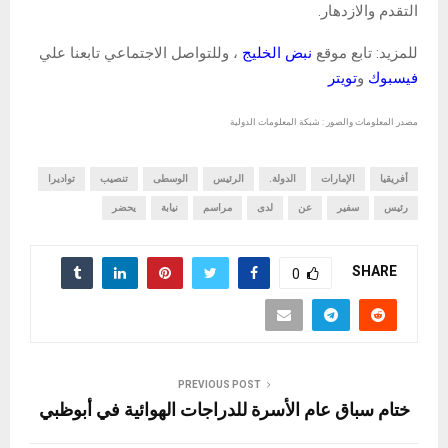
التقدم والازدهار.
للمزيد: تابع موقع
نبض الخليج
، وللتواصل الاجتماعي تابعنا علي
فيسبوك
و
تويتر
مصدر المعلومات والصور : شبكة المعلومات الدولية
أفريقيا
الإمارات
الدولة.
الرئيس
الوسطى
تنصيب
تواديرا
رئيس
سفير
عن
لدى
مراسم
نيابة
يحضر
SHARE
0
PREVIOUS POST
ختام سباق عام الأسرة للدراجات الهوائية في أبوظبي