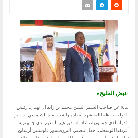
«نبض الخليج»
نيابة عن صاحب السمو الشيخ محمد بن زايد آل نهيان، رئيس
الدولة، حفظه الله، شهد سعادة راشد سعيد الشامسي، سفير
الدولة لدى جمهورية تشاد السفير غير المقيم لدى جمهورية
أفريقيا الوسطى، حفل تنصيب البروفيسور فاوستين أرشانج
تواديرا رئيساً لجمهورية أفريقيا الوسطى لفترة رئاسية ثالثة،