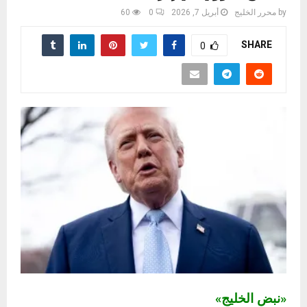
by
محرر الخليج
أبريل 7, 2026
0
60
SHARE
0
«نبض الخليج»