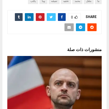
ما
مثقل
محمد
نخفيه
نعيشه
وما
يكتب
SHARE
0
منشورات ذات صلة