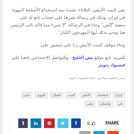
نفى البيت الأبيض، الثلاثاء، بشدة نيته استخدام الأسلحة النووية
في إيران، وذلك في رسالة نشرها على حساب تابع له على
منصة “إكس”. وجاء في الرسالة: “لا شيء مما قاله نائب الرئيس
هنا يوحي بذلك أيها المهرجون الكبار”.
وجاء موقف البيت الأبيض ردا على منشور على
للمزيد: تابع موقع
نبض الخليج
، وللتواصل الاجتماعي تابعنا علي
فيسبوك
و
تويتر
مصدر المعلومات والصور : شبكة المعلومات الدولية
إيران
استخدام
الأبيض
البيت
السلاح
النووي
عزم
في
واشنطن
ينفي
SHARE
0