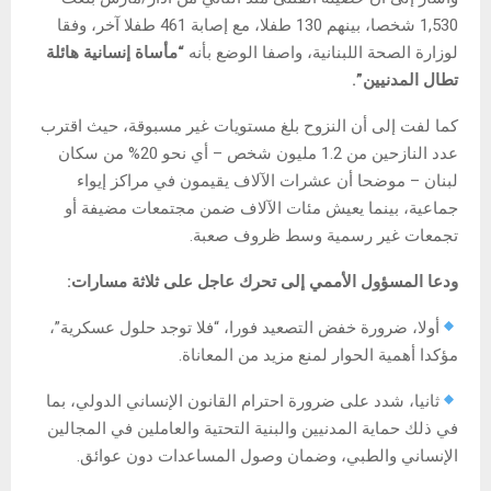
1,530 شخصا، بينهم 130 طفلا، مع إصابة 461 طفلا آخر، وفقا
لوزارة الصحة اللبنانية، واصفا الوضع بأنه
“مأساة إنسانية هائلة
تطال المدنيين”.
كما لفت إلى أن النزوح بلغ مستويات غير مسبوقة، حيث اقترب
عدد النازحين من 1.2 مليون شخص – أي نحو 20% من سكان
لبنان – موضحا أن عشرات الآلاف يقيمون في مراكز إيواء
جماعية، بينما يعيش مئات الآلاف ضمن مجتمعات مضيفة أو
تجمعات غير رسمية وسط ظروف صعبة.
ودعا المسؤول الأممي إلى تحرك عاجل على ثلاثة مسارات:
أولا، ضرورة خفض التصعيد فورا، “فلا توجد حلول عسكرية”،
مؤكدا أهمية الحوار لمنع مزيد من المعاناة.
ثانيا، شدد على ضرورة احترام القانون الإنساني الدولي، بما
في ذلك حماية المدنيين والبنية التحتية والعاملين في المجالين
الإنساني والطبي، وضمان وصول المساعدات دون عوائق.