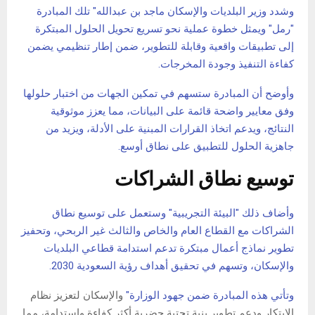
وشدد وزير البلديات والإسكان ماجد بن عبدالله" تلك المبادرة
"رمل" ويمثل خطوة عملية نحو تسريع تحويل الحلول المبتكرة
إلى تطبيقات واقعية وقابلة للتطوير، ضمن إطار تنظيمي يضمن
كفاءة التنفيذ وجودة المخرجات.
وأوضح أن المبادرة ستسهم في تمكين الجهات من اختبار حلولها
وفق معايير واضحة قائمة على البيانات، مما يعزز موثوقية
النتائج، ويدعم اتخاذ القرارات المبنية على الأدلة، ويزيد من
جاهزية الحلول للتطبيق على نطاق أوسع.
توسيع نطاق الشراكات
وأضاف ذلك "البيئة التجريبية" وستعمل على توسيع نطاق
الشراكات مع القطاع العام والخاص والثالث غير الربحي، وتحفيز
تطوير نماذج أعمال مبتكرة تدعم استدامة قطاعي البلديات
والإسكان، وتسهم في تحقيق أهداف رؤية السعودية 2030.
وتأتي هذه المبادرة ضمن جهود الوزارة"
والإسكان لتعزيز نظام
الابتكار ودعم تطوير بنية تحتية حضرية أكثر كفاءة واستدامة، مما