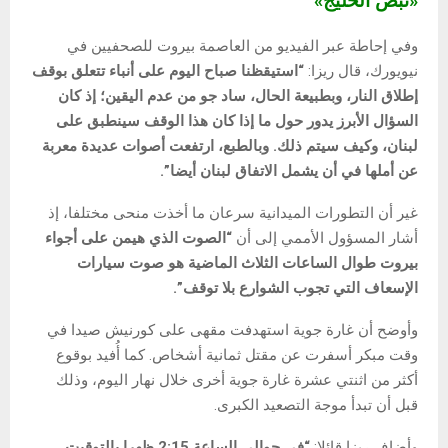
«نبض الخليج»
وفي إحاطة عبر الفيديو من العاصمة بيروت للصحفيين في
نيويورك، قال ريزا:
“استيقظنا صباح اليوم على أنباء تتعلق
بوقف
إطلاق النار
، وبطبيعة الحال، ساد جو من عدم اليقين؛ إذ كان
السؤال الأبرز يدور حول ما إذا كان هذا الوقف سينطبق على
لبنان، وكيف سيتم ذلك. وبالطبع، ارتفعت أصوات عديدة معربة
عن أملها في أن يشمل الاتفاق لبنان أيضا”.
غير أن التطورات الميدانية سرعان ما أخذت منحى مختلفا، إذ
أشار المسؤول الأممي إلى أن
“الصوت الذي هيمن على أجواء
بيروت طوال الساعات الثلاث الماضية هو صوت سيارات
الإسعاف التي تجوب الشوارع بلا توقف”.
وأوضح أن غارة جوية استهدفت مقهى على كورنيش صيدا في
وقت مبكر أسفرت عن مقتل ثمانية أشخاص. كما أُفيد بوقوع
أكثر من اثنتي عشرة غارة جوية أخرى خلال نهار اليوم، وذلك
قبل أن تبدأ موجة التصعيد الكبرى.
وأضاف ريزا قائلا:
“في حوالي الساعة 2:15 ظهرا بالتوقيت