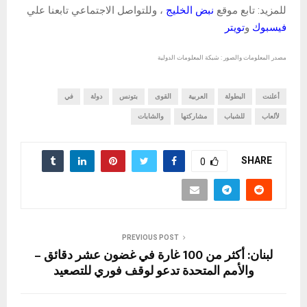
للمزيد: تابع موقع
نبض الخليج
، وللتواصل الاجتماعي تابعنا علي
فيسبوك
و
تويتر
مصدر المعلومات والصور : شبكة المعلومات الدولية
أعلنت
البطولة
العربية
القوى
بتونس
دولة
في
لألعاب
للشباب
مشاركتها
والشابات
SHARE
0
PREVIOUS POST
لبنان: أكثر من 100 غارة في غضون عشر دقائق –
والأمم المتحدة تدعو لوقف فوري للتصعيد