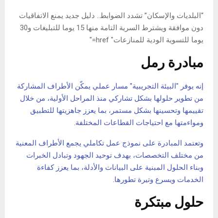
“البلديات والإسكان” تشدد الضوابط.. دليل جديد يمنع الاتفاقيات
دون موافقة ويشترط السرية التامة منها 15 يوما للتبليغات و30
يوما للتسوية الودية للمنازعات" href="
مبادرة رمل
إنه يوفر "البيئة التجريبية" مسار عملي يمكّن الأطراف المشاركة
من تطوير حلولها بشكل تشاركي منذ المراحل الأولية، من خلال
تقييمها وتحسينها بشكل مستمر، بما يعزز جاهزيتها للتطبيق
ومواءمتها مع احتياجات القطاعات المختلفة.
وتعتمد المبادرة على نموذج عمل تكاملي يجمع الأطراف المعنية
من مختلف التخصصات، بهدف توحيد الجهود وتبادل الخبرات
وبناء الحلول المبنية على البيانات والأدلة، بما يعزز كفاءة
الخدمات ويسرع وتيرة تطورها.
حلول مبتكرة