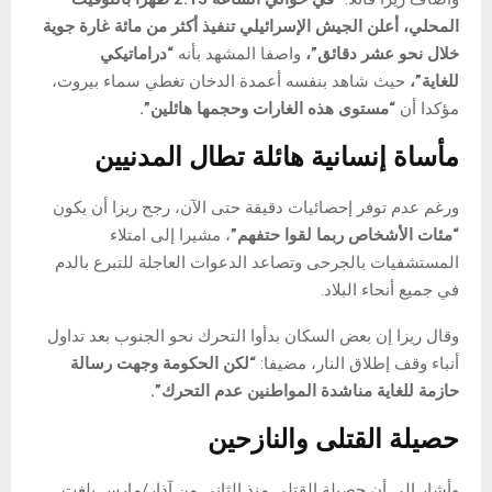
المحلي، أعلن الجيش الإسرائيلي تنفيذ أكثر من مائة غارة جوية
خلال نحو عشر دقائق”،
واصفا المشهد بأنه
“دراماتيكي
للغاية”،
حيث شاهد بنفسه أعمدة الدخان تغطي سماء بيروت،
مؤكدا أن
“مستوى هذه الغارات وحجمها هائلين”.
مأساة إنسانية هائلة تطال المدنيين
ورغم عدم توفر إحصائيات دقيقة حتى الآن، رجح ريزا أن يكون
“مئات الأشخاص ربما لقوا حتفهم”
، مشيرا إلى امتلاء
المستشفيات بالجرحى وتصاعد الدعوات العاجلة للتبرع بالدم
في جميع أنحاء البلاد.
وقال ريزا إن بعض السكان بدأوا التحرك نحو الجنوب بعد تداول
أنباء وقف إطلاق النار، مضيفا:
“لكن الحكومة وجهت رسالة
حازمة للغاية مناشدة المواطنين عدم التحرك”.
حصيلة القتلى والنازحين
وأشار إلى أن حصيلة القتلى منذ الثاني من آذار/مارس بلغت