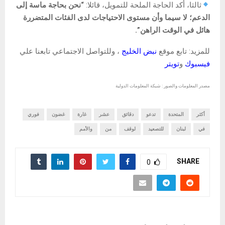
ثالثا، أكد الحاجة الملحة للتمويل، قائلا:
“نحن بحاجة ماسة إلى
الدعم؛ لا سيما وأن مستوى الاحتياجات لدى الفئات المتضررة
هائل في الوقت الراهن”.
للمزيد: تابع موقع
نبض الخليج
، وللتواصل الاجتماعي تابعنا علي
فيسبوك
و
تويتر
مصدر المعلومات والصور : شبكة المعلومات الدولية
أكثر
المتحدة
تدعو
دقائق
عشر
غارة
غضون
فوري
في
لبنان
للتصعيد
لوقف
من
والأمم
SHARE
0