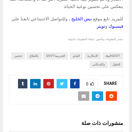
ينعكس على تحسين نوعية الحياة.
للمزيد: تابع موقع
نبض الخليج
، وللتواصل الاجتماعي تابعنا علي
فيسبوك
و
تويتر
مصدر المعلومات والصور : شبكة المعلومات الدولية
QUOTالبيئة
الابتكارية
البلدي
التجريبيةQUOT
بالقطاع
تدشين
للحلول
والإسكاني
SHARE
0
منشورات ذات صلة