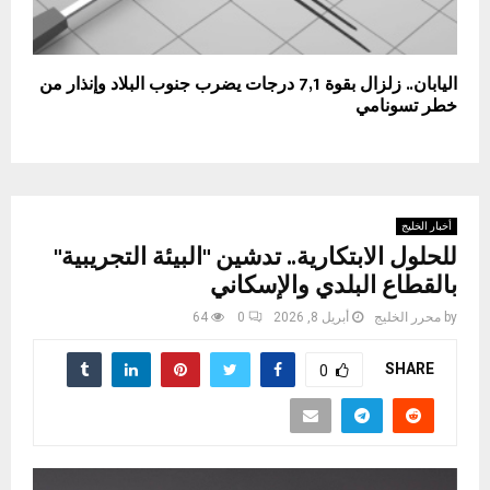
اليابان.. زلزال بقوة 7,1 درجات يضرب جنوب البلاد وإنذار من
خطر تسونامي
أخبار الخليج
للحلول الابتكارية.. تدشين "البيئة التجريبية"
بالقطاع البلدي والإسكاني
by
محرر الخليج
أبريل 8, 2026
0
64
SHARE
0