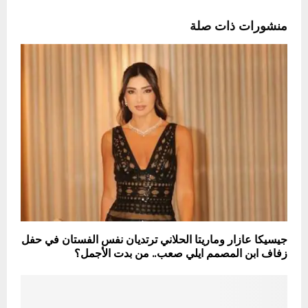
منشورات ذات صلة
جيسيكا عازار وماريتا الحلاني ترتديان نفس الفستان في حفل
زفاف ابن المصمم ايلي صعب.. من بدت الأجمل؟