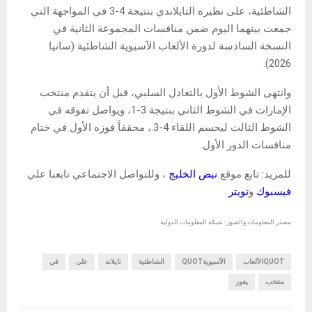
الشاطئية، على نظيره التايلاندي بنتيجة 4-3 في المواجهة التي
جمعت بينهما اليوم ضمن منافسات المجموعة الثانية في
النسخة السادسة لدورة الألعاب الآسيوية الشاطئية (سانيا
2026).
وانتهى الشوط الأول بالتعادل السلبي، قبل أن يتقدم منتخب
الإمارات في الشوط الثاني بنتيجة 3-1، ويواصل تفوقه في
الشوط الثالث ليحسم اللقاء 4-3.، محققاً فوزه الأول في ختام
منافسات الدور الأول.
للمزيد: تابع موقع
نبض الخليج
، وللتواصل الاجتماعي تابعنا علي
فيسبوك
و
تويتر
مصدر المعلومات والصور : شبكة المعلومات الدولية
QUOTالألعاب
الآسيويةQUOT
الشاطئية
تايلاند
على
في
منتخب
يفوز