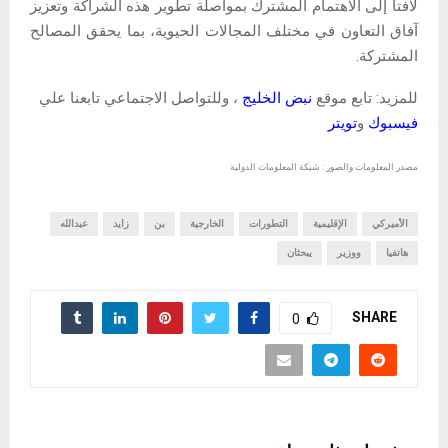
لافتاً إلى الاهتمام المشترك بمواصلة تطوير هذه الشراكة وتعزيز
آفاق التعاون في مختلف المجالات الحيوية، بما يحقق المصالح
المشتركة.
للمزيد: تابع موقع
نبض الخليج
، وللتواصل الاجتماعي تابعنا علي
فيسبوك
و
تويتر
مصدر المعلومات والصور : شبكة المعلومات الدولية
الأميركي
الإقليمية
التطورات
الخارجية
بن
زايد
عبدالله
هاتفيا
ووزير
يبحثان
SHARE
0