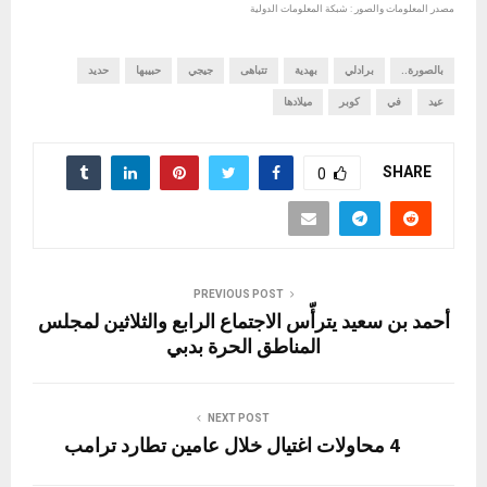
مصدر المعلومات والصور : شبكة المعلومات الدولية
بالصورة..
برادلي
بهدية
تتباهى
جيجي
حبيبها
حديد
عيد
في
كوبر
ميلادها
SHARE
0
PREVIOUS POST
أحمد بن سعيد يترأّس الاجتماع الرابع والثلاثين لمجلس
المناطق الحرة بدبي
NEXT POST
4 محاولات اغتيال خلال عامين تطارد ترامب