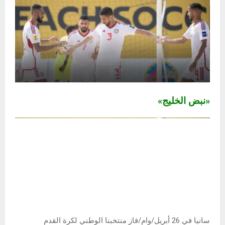
«نبض الخليج»
سانيا في 26 أبريل/وام/فاز منتخبنا الوطني لكرة القدم