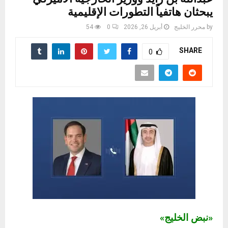
يبحثان هاتفياً التطورات الإقليمية
by
محرر الخليج
أبريل 26, 2026
0
54
SHARE
0
«نبض الخليج»