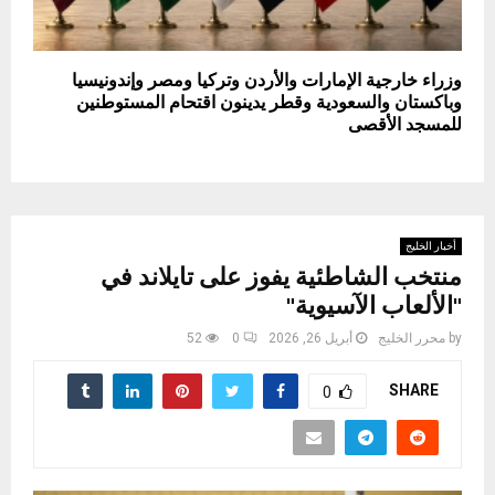
وزراء خارجية الإمارات والأردن وتركيا ومصر وإندونيسيا
وباكستان والسعودية وقطر يدينون اقتحام المستوطنين
للمسجد الأقصى
أخبار الخليج
منتخب الشاطئية يفوز على تايلاند في
"الألعاب الآسيوية"
by
محرر الخليج
أبريل 26, 2026
0
52
SHARE
0