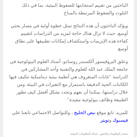
الباحثين من تقييم استجابتها للضغوط البيئية، بما في ذلك
التلوث والضغوط المرتبطة بالمناخ.
ويؤكد الباحثون أن هذه النتائج تمثل خطوة أولية في مسار بحثي
أوسع، حيث لا تزال هناك حاجة لمزيد من الدراسات لتقييم
كفاءة هذه الإنزيمات واستكشاف إمكانات تطبيقها على نطاق
أوسع.
وعلق البروفيسور ألكسندر روسادو، أستاذ العلوم البيولوجية في
جامعة الملك عبد الله للعلوم والتقنية وأحد المشاركين في
الدراسة: "غابات المنغروف هي أنظمة بيئية ديناميكية تتكيف فيها
الكائنات الحية الدقيقة باستمرار مع التغيرات في البيئة. ومن
خلال دراستها، يمكننا أن نفهم ونحدد بشكل أفضل كيف تطور
الطبيعة وظائف بيولوجية مفيدة.".
للمزيد: تابع موقع
نبض الخليج
، وللتواصل الاجتماعي تابعنا علي
فيسبوك
و
تويتر
مصدر المعلومات والصور : شبكة المعلومات الدولية