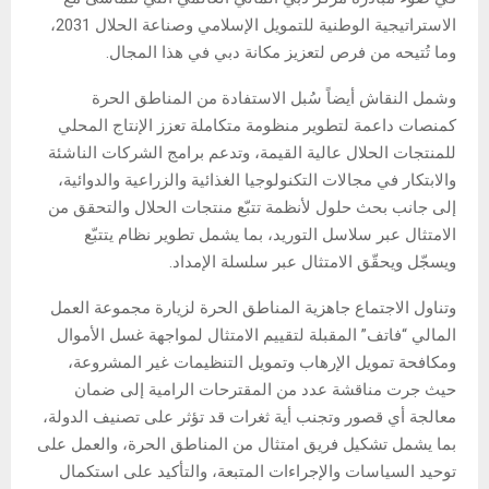
الاستراتيجية الوطنية للتمويل الإسلامي وصناعة الحلال 2031،
وما تُتيحه من فرص لتعزيز مكانة دبي في هذا المجال.
وشمل النقاش أيضاً سُبل الاستفادة من المناطق الحرة
كمنصات داعمة لتطوير منظومة متكاملة تعزز الإنتاج المحلي
للمنتجات الحلال عالية القيمة، وتدعم برامج الشركات الناشئة
والابتكار في مجالات التكنولوجيا الغذائية والزراعية والدوائية،
إلى جانب بحث حلول لأنظمة تتبّع منتجات الحلال والتحقق من
الامتثال عبر سلاسل التوريد، بما يشمل تطوير نظام يتتبّع
ويسجّل ويحقّق الامتثال عبر سلسلة الإمداد.
وتناول الاجتماع جاهزية المناطق الحرة لزيارة مجموعة العمل
المالي “فاتف” المقبلة لتقييم الامتثال لمواجهة غسل الأموال
ومكافحة تمويل الإرهاب وتمويل التنظيمات غير المشروعة،
حيث جرت مناقشة عدد من المقترحات الرامية إلى ضمان
معالجة أي قصور وتجنب أية ثغرات قد تؤثر على تصنيف الدولة،
بما يشمل تشكيل فريق امتثال من المناطق الحرة، والعمل على
توحيد السياسات والإجراءات المتبعة، والتأكيد على استكمال