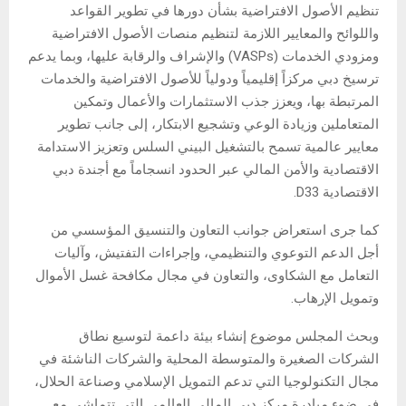
تنظيم الأصول الافتراضية بشأن دورها في تطوير القواعد
واللوائح والمعايير اللازمة لتنظيم منصات الأصول الافتراضية
ومزودي الخدمات (VASPs) والإشراف والرقابة عليها، وبما يدعم
ترسيخ دبي مركزاً إقليمياً ودولياً للأصول الافتراضية والخدمات
المرتبطة بها، ويعزز جذب الاستثمارات والأعمال وتمكين
المتعاملين وزيادة الوعي وتشجيع الابتكار، إلى جانب تطوير
معايير عالمية تسمح بالتشغيل البيني السلس وتعزيز الاستدامة
الاقتصادية والأمن المالي عبر الحدود انسجاماً مع أجندة دبي
الاقتصادية D33.
كما جرى استعراض جوانب التعاون والتنسيق المؤسسي من
أجل الدعم التوعوي والتنظيمي، وإجراءات التفتيش، وآليات
التعامل مع الشكاوى، والتعاون في مجال مكافحة غسل الأموال
وتمويل الإرهاب.
وبحث المجلس موضوع إنشاء بيئة داعمة لتوسيع نطاق
الشركات الصغيرة والمتوسطة المحلية والشركات الناشئة في
مجال التكنولوجيا التي تدعم التمويل الإسلامي وصناعة الحلال،
في ضوء مبادرة مركز دبي المالي العالمي التي تتماشى مع