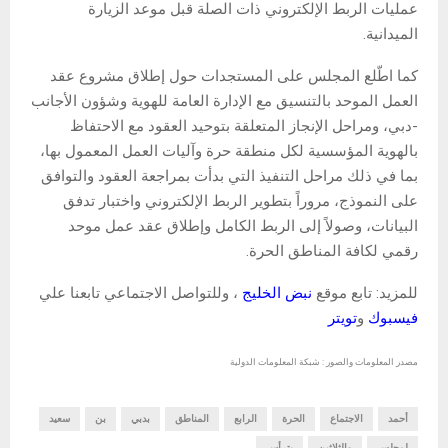
عمليات الربط الإلكتروني ذات الصلة قبل موعد الزيارة
الميدانية.
كما اطّلع المجلس على المستجدات حول إطلاق مشروع عقد
العمل الموحد بالتنسيق مع الإدارة العامة للهوية وشؤون الأجانب
-دبي، ومراحل الإنجاز المتعلقة بتوحيد العقود مع الاحتفاظ
بالهوية المؤسسية لكل منطقة حرة وآليات العمل المعمول بها،
بما في ذلك مراحل التنفيذ التي بدأت بمراجعة العقود والتوافق
على النموذج، مروراً بتطوير الربط الإلكتروني واختبار تدفق
البيانات، وصولاً إلى الربط الكامل وإطلاق عقد عمل موحد
رقمي لكافة المناطق الحرة.
للمزيد: تابع موقع
نبض الخليج
، وللتواصل الاجتماعي تابعنا علي
فيسبوك
و
تويتر
مصدر المعلومات والصور : شبكة المعلومات الدولية
أحمد
الاجتماع
الحرة
الرابع
المناطق
بدبي
بن
سعيد
لمجلس
والثلاثين
يترأس