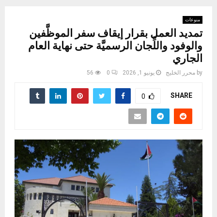
منوعات
تمديد العمل بقرار إيقاف سفر الموظَّفين
والوفود واللِّجان الرسميَّة حتى نهاية العام
الجاري
by
محرر الخليج
يونيو 1, 2026
0
56
SHARE
0