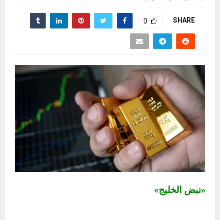
SHARE
0
«نبض الخليج»