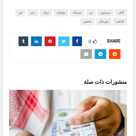
آلاف
بمستوى
بي
تمسكه
توقعاته
دولار
رغم
في
للذهب
مورجان
يخفض
SHARE
0
منشورات ذات صلة