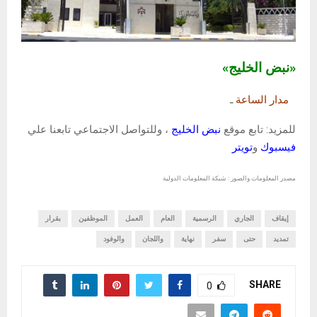
«نبض الخليج»
مدار الساعة
ـ
للمزيد: تابع موقع
نبض الخليج
، وللتواصل الاجتماعي تابعنا علي
فيسبوك
و
تويتر
مصدر المعلومات والصور : شبكة المعلومات الدولية
إيقاف
الجاري
الرسمية
العام
العمل
الموظفين
بقرار
تمديد
حتى
سفر
نهاية
واللجان
والوفود
SHARE
0