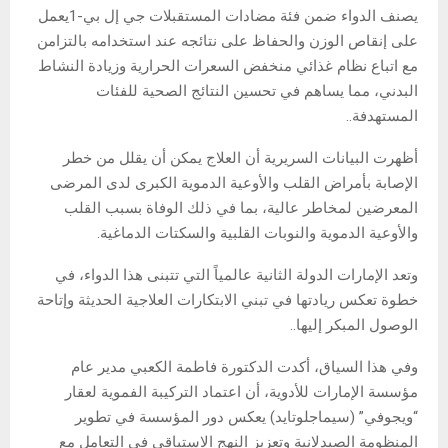
يصنف الدواء ضمن فئة مضادات المستقبلات
جي إل بي-1
يعمل
على إنقاص الوزن والحفاظ على نتائجه عند استخدامه بالتزامن
مع اتباع نظام غذائي منخفض السعرات الحرارية وزيادة النشاط
البدني، مما يساهم في تحسين النتائج الصحية للفئات
المستهدفة.
.
أظهرت البيانات السريرية أن العلاج يمكن أن يقلل من خطر
الإصابة بأمراض القلب والأوعية الدموية الكبرى لدى المرضى
المعرضين لمخاطر عالية، بما في ذلك الوفاة بسبب القلب
والأوعية الدموية والنوبات القلبية والسكتات الدماغية.
وتعد الإمارات الدولة الثانية عالمياً التي تتبنى هذا الدواء، في
خطوة تعكس ريادتها في تبني الابتكارات العلاجية الحديثة وإتاحة
الوصول المبكر إليها.
.
وفي هذا السياق، أكدت الدكتورة فاطمة الكعبي مدير عام
مؤسسة الإمارات للأدوية، أن اعتماد التركيبة الفموية لعقار
“ويجوفي” (سيماجلوتايد) يعكس دور المؤسسة في تطوير
المنظومة الصيدلانية وتعزيز النهج الاستباقي في التعامل مع