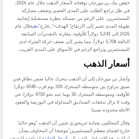
خفض بنك بي.مورجان توقعاته لأسعار الذهب خلال عام 2026،
في ظل تراجع الطلب على المدى القصير وضعف مشاركة
المستثمرين، على الرغم من تمسكه بنظرة مستقبلية إيجابية
طويلة المدى تشير إلى الارتفاع" الهدف="_فارغ"
ذهب
خلال عام
2026 إلى 5,243 دولاراً للأوقية، مقارنة بالتقديرات السابقة
البالغة 5,708 دولاراً، مما يشير إلى ضعف حركة الشراء لدى
المستثمرين وتراجع الزخم في الأسواق على المدى القريب.
أسعار الذهب
وأشار بي مورجان إلى أن الذهب يتحرك حاليا ضمن نطاق فني
ضيق يتراوح بين متوسطه المتحرك 200 يوم قرب 4340 دولارا
للأوقية، ومتوسطه المتحرك 50 يوما عند نحو 4730 دولارا، في
وقت لا تزال تدفقات الصناديق المتداولة في البورصة والعقود
الآجلة محدودة نسبيا.
وقال المحللون بقيادة جريجوري شيرر أن الذهب "وهو حاليا
خارج اهتمام معظم المستثمرين"موضحا أن المخاوف بشأن
إمكانية رفع الاحتياطي الفيدرالي
أسعار الفائدة
لمواجهة التضخم