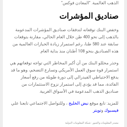
الذهب العالمية. "المعادن فوكس"
صناديق المؤشرات
وخفض البنك توقعاته لتدفقات صناديق المؤشرات المدعومة
بالذهب إلى نحو 400 طن خلال العام الحالي، مقارنة بتوقعات
سابقة عند 580 طنا، رغم استمرار زيادة الحيازات العالمية من
هذه الصناديق بنحو 108 أطنان منذ بداية العام.
وحذر محللو البنك من أن أكبر المخاطر التي تواجه توقعاتهم هي
استمرار قوة سوق العمل الأمريكي وتسارع التضخم، وهو ما قد
يدفع الاحتياطي الفيدرالي إلى دورة طويلة من رفع أسعار
الفائدة، مما قد يؤدي إلى استمرار نزوح الاستثمارات من
صناديق الذهب المدعومة في الأسواق الغربية.
للمزيد: تابع موقع
نبض الخليج
، وللتواصل الاجتماعي تابعنا علي
فيسبوك
و
تويتر
مصدر المعلومات والصور : شبكة المعلومات الدولية