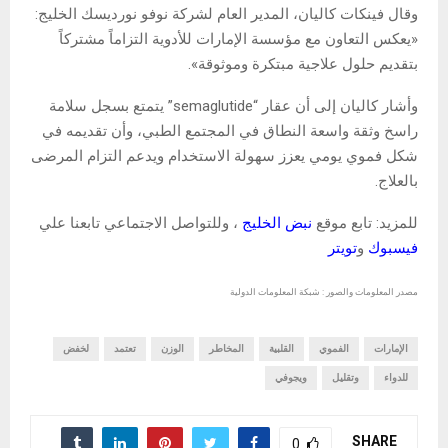
وقال فينكات كاليان، المدير العام لشركة نوفو نورديسك الخليج:
«يعكس التعاون مع مؤسسة الإمارات للأدوية التزاماً مشتركاً
بتقديم حلول علاجية مبتكرة وموثوقة».
وأشار كاليان إلى أن عقار “semaglutide” يتمتع بسجل سلامة
راسخ وثقة واسعة النطاق في المجتمع الطبي، وأن تقديمه في
شكل فموي يومي يعزز سهولة الاستخدام ويدعم التزام المرضى
بالعلاج.
للمزيد: تابع موقع
نبض الخليج
، وللتواصل الاجتماعي تابعنا علي
فيسبوك
و
تويتر
مصدر المعلومات والصور : شبكة المعلومات الدولية
الإمارات
الفموي
القلبية
المخاطر
الوزن
تعتمد
لخفض
للدواء
وتقليل
ويجوفي
SHARE
0