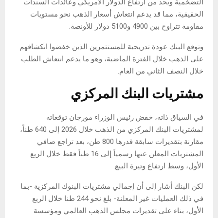
التضخمية ويحد من ارتفاع الدولار الأمريكي وعائدات السندات
الحقيقية، مما قد يدعم انتعاش أسعار الذهب نحو مستويات
مقاومة تتراوح بين 4900 و5100 دولار للأونصة.
وتوقع البنك عودة تدريجية للمستثمرين الذين خفضوا انكشافهم
على الذهب خلال الفترة الماضية، وهو ما يدعم انتعاش الطلب
خلال النصف الثاني من العام.
مشتريات البنك المركزي
في السياق ذاته، خفض رئيس الوزراء مورجان توقعاته
لمشتريات البنك المركزي من الذهب خلال 2026 إلى 640 طناً،
مقارنة بتقديرات سابقة قدرها 800 طن، بعد تراجع صافي
المشتريات المعلن عنها رسمياً إلى 16 طناً فقط خلال الربع
الأول، وسط ارتفاع وتيرة البيع.
لكن البنك أشار إلى أن إجمالي مشتريات البنوك المركزية -بما
في ذلك العمليات غير المعلنة- بلغ نحو 244 طنا خلال الربع
الأول، بناء على تقديرات مجلس الذهب العالمي ومؤسسة