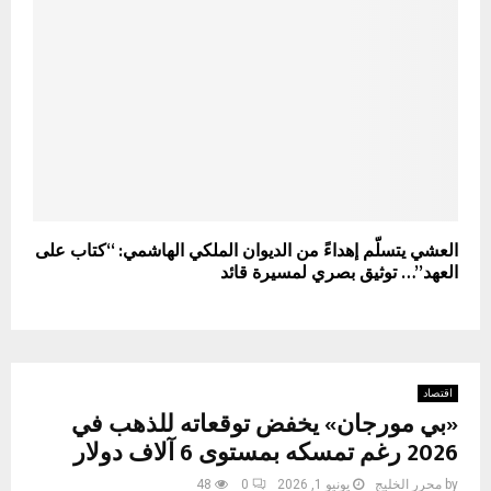
العشي يتسلّم إهداءً من الديوان الملكي الهاشمي: “كتاب على
العهد”… توثيق بصري لمسيرة قائد
اقتصاد
«بي مورجان» يخفض توقعاته للذهب في
2026 رغم تمسكه بمستوى 6 آلاف دولار
by
محرر الخليج
يونيو 1, 2026
0
48