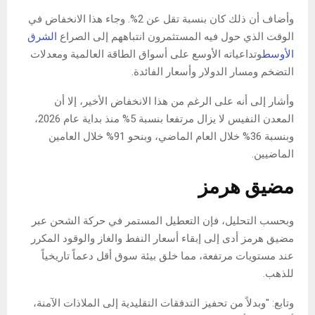
وأضاف أن ذلك كان بنسبة تقل عن 2%. وجاء هذا الانخفاض في
الوقت الذي حول فيه المستثمرون انتباههم إلى الصراع
الشرق
الأوسط
وتداعياته الأوسع على أسواق الطاقة العالمية ومعدلات
التضخم ومسار الدولار وأسعار الفائدة.
وأشار إلى أنه على الرغم من هذا الانخفاض الأخير، إلا أن
المعدن النفيس لا يزال مرتفعا بنسبة 5% منذ بداية عام 2026،
وبنسبة 36% خلال العام الماضي، وبنحو 91% خلال العامين
الماضيين.
مضيق هرمز
وبحسب التحليل، فإن التعطيل المستمر في حركة الشحن عبر
مضيق هرمز أدى إلى إبقاء أسعار النفط والغاز والوقود المكرر
عند مستويات مرتفعة، مما خلق بيئة سوق أقل دعماً تاريخياً
للذهب.
وتابع: "وبدلاً من تحفيز التدفقات التقليدية إلى الملاذات الآمنة،