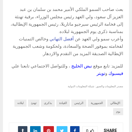
بعث صاحب السمو الملكي الأمير محمد بن سلمان بن عبد
العزيز آل سعود، ولي العهد رئيس مجلس الوزراء، برقية تهنئة
إلى فخامة الرئيس سيرجيو ماتاريلا، رئيس الجمهورية الإيطالية،
بمناسبة ذكرى يوم الجمهورية لبلاده.
وأعرب سمو ولي العهد عن
أفضل التهاني
وخالص التمنيات
لفخامته بموفور الصحة والسعادة، ولحكومة وشعب الجمهورية
الإيطالية الصديقة المزيد من التقدم والازدهار.
للمزيد: تابع موقع
نبض الخليج
، وللتواصل الاجتماعي تابعنا علي
فيسبوك
و
تويتر
مصدر المعلومات والصور : شبكة المعلومات الدولية
الإيطالي
الجمهورية
الرئيس
القيادة
بذكرى
تهنئ
لبلاده
يوم
SHARE
0