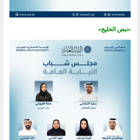
«نبض الخليج»