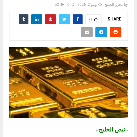
by
محرر الخليج
يونيو 2, 2026
0
52
SHARE
0
«نبض الخليج»