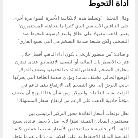
أداة التحوط
وقال التحليل: "وتسلط هذه الانتكاسة الأخيرة الضوء مرة أخرى
على التناقض الأساسي الذي كثيرا ما يتجاهله المستثمرون؛
يعتبر الذهب مقبولا على نطاق واسع كوسيلة للتحوط ضد
التضخم، ولكن طبيعة صدمة التضخم هي التي تصنع الفارق"
وأضاف: "من منظور تاريخي، يكون أداء الذهب أفضل خلال
فترات الاضطرابات المالية أو الضعف الاقتصادي عندما تقترن
مخاوف التضخم بانخفاض العائدات الحقيقية وضعف الدولار.
الوضع الحالي مختلف تماما؛ وتؤدي صدمة الطاقة التي يحركها
جانب العرض إلى دفع التضخم إلى الارتفاع بينما تدعم في
الوقت نفسه العائدات والدولار. ومن شأن هذا المزيج أن يضعف
مؤقتاً جاذبية الذهب على الرغم من ارتفاع أسعار المستهلك"
تظل توقعات أسعار الفائدة محور التركيز الرئيسي بين
مستثمري المعادن الثمينة. نظرًا لأنه أصل لا يحمل فائدة، يصبح
الذهب أكثر جاذبية عندما تنخفض الأسعار بسبب انخفاض تكلفة
الفرصة البديلة للاحتفاظ به. على العكس من ذلك، عندما تؤجل