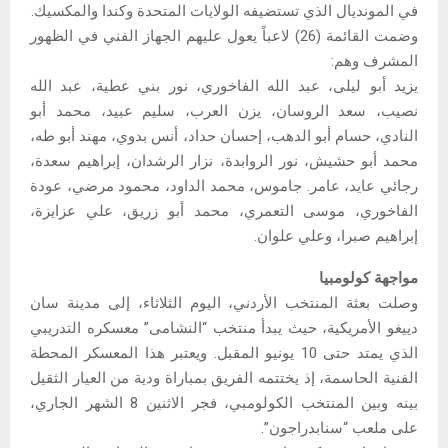
في المونديال الذي تستضيفه الولايات المتحدة وكندا والمكسيك.
وضمت القائمة (26) لاعباً يعول عليهم الجهاز الفني في الظهور
المشرف وهم:
يزيد أبو ليلى، عبد الله الفاخوري، نور بني عطية، عبد الله
نصيب، سعد الروسان، يزن العرب، سليم عبيد، محمد أبو
النادي، حسام أبو الدهب، إحسان حداد، أنس بدوي، مهند أبو طه،
محمد أبو حشيش، نور الروابدة، نزار الرشدان، إبراهيم سعدة،
رجائي عايد، عامر. جاموس، محمد الداود، محمود مرضي، عودة
الفاخوري، موسى التعمري، محمد أبو زريق، علي عزايزة،
إبراهيم صبرا، وعلي علوان.
مواجهة كولومبيا
وصلت بعثة المنتخب الأردني، اليوم الثلاثاء، إلى مدينة سان
دييغو الأمريكية، حيث يبدأ منتخب “النشامى” معسكره التدريبي
الذي يمتد حتى 10 يونيو المقبل. ويعتبر هذا المعسكر المحطة
الفنية الحاسمة، إذ يختتمه الفريق بمباراة ودية من العيار الثقيل
بينه وبين المنتخب الكولومبي، فجر الاثنين 8 الشهر الجاري،
على ملعب “سنابدراجون”.