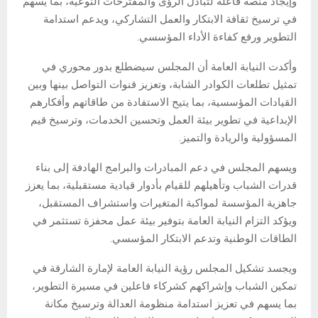
وإيجاد منصة فاعلة لتبادل الرؤى والمقترحات النوعية، بما يسهم
في ترسيخ ثقافة الابتكار والعمل التشاركي، ويدعم استدامة
التطوير ورفع كفاءة الأداء المؤسسي.
وأكدت النيابة العامة أن المجلس سيضطلع بدور محوري في
تمثيل تطلعات الكوادر الشابة، وتعزيز قنوات التواصل بينها وبين
القيادات المؤسسية، بما يتيح الاستفادة من طاقاتهم وأفكارهم
الإبداعية في تطوير بيئة العمل وتحسين الخدمات، وترسيخ قيم
المسؤولية والريادة والتميز.
ويسهم المجلس في دعم المبادرات والبرامج الهادفة إلى بناء
قدرات الشباب وتأهيلهم للقيام بأدوار قيادية مستقبلية، بما يعزز
جاهزية المؤسسة لمواكبة المتغيرات واستشراف المستقبل،
ويؤكد التزام النيابة العامة بتوفير بيئة عمل محفزة تستثمر في
الطاقات الوطنية وتدعم الابتكار المؤسسي.
ويجسد تشكيل المجلس رؤية النيابة العامة لإمارة الشارقة في
تمكين الشباب وإشراكهم كشركاء فاعلين في مسيرة التطوير،
بما يسهم في تعزيز استدامة منظومة العدالة وترسيخ مكانة