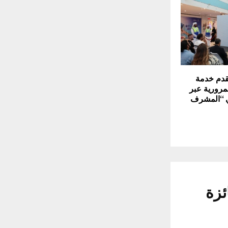
دم خدمة
مرورية عبر
ي “المشرف
ئزة