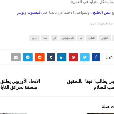
رط بشكل متزايد في العمل».
قع
نبض الخليج
، وللتواصل الاجتماعي تابعنا علي
فيسبوك
و
تويتر
 شبكة المعلومات الدولية
الظهور
العلني
به
للمسؤولين
لم
يعد
ينصح
0
يجي يطالب “فيفا” بالتحقيق
الاتحاد الأوروبي يطلق 
مب للسلام
منسقة لحرائق الغابا
ت صلة