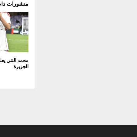
منشورات ذا
محمد النني يع
الجزيرة