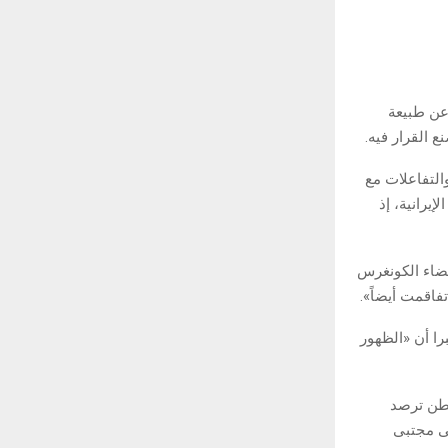
عن طبيعة
 القرار فيه.
والتفاعلات مع
إيرانية، إذ
عضاء الكونغرس
فاقمت أيضاً».
را أن «الظهور
نطن ترصد
ى مجتبى