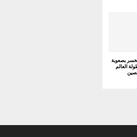
خسر بصعوبة
لة العالم
لصين