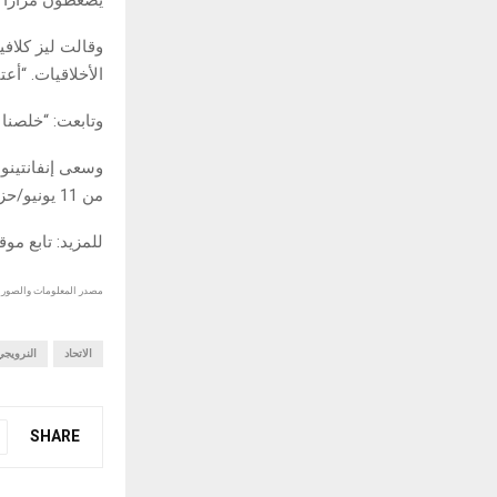
وقالت ليز كلافي
الأخلاقيات. “أعت
وتابعت: “خلصنا
وسعى إنفانتينو 
من 11 يونيو/حزيران إلى 19 يوليو/تموز في الولايات المتحدة وكندا والمكسيك.
للمزيد: تابع مو
مصدر المعلومات والصور :
الاتحاد
النرويجي
SHARE