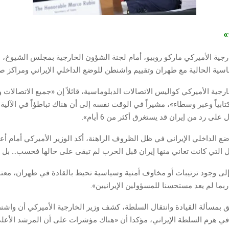
ج»
جية الأميركي ماركو روبيو، أمام لجنة الشؤون الخارجية بمجلس الشيوخ، 
اسية الحالية مع طهران وتقييم واشنطن للوضع الداخلي الإيراني ومراكز صنع
رجية الأميركي كواليس الاتصالات الدبلوماسية، قائلاً إن «جميع الاتصالات 
تابياً وعبر وسطاء»، مشيراً في الوقت نفسه إلى أن هناك تباطؤاً في الآلية ال
لى رد من إيران قد يستغرق أكثر من 6 أيام».
ضع الداخلي الإيراني في ظل الظروف الراهنة، أكد الوزير الأميركي أمام أ
 التي كانت تعاني منها إيران قبل الحرب لم تبقى على حالها فحسب… بل ت
إلى وجود ترتيبات أو مخاوف أمنية وسياسية تحيط بالقادة في طهران، معتب
بما لم يعد مستحسنا للمسؤولين الإيرانيين».
 بمسألة القيادة وانتقال السلطة، كشف وزير الخارجية الأميركي أن واش
ي هرم السلطة الإيراني، مؤكدا أن «هناك مؤشرات على أن المرشد الأعل