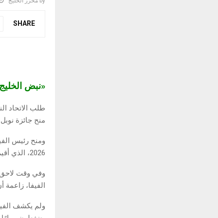
by
محرر الخليج
SHARE
«نبض الخلي
طلب الاتحاد الن
منح جائزة نوبل 
ومنح رئيس الفيف
2026، الذي أقيم في 6 ديسمبر/كانون الأول الماضي.
الفيفا، زاعمة أ
ولم يكشف الفيف
يضغطون مرارًا و