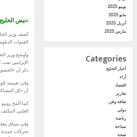
يونيو 2025
مايو 2025
«نبض الخلي
أبريل 2025
مارس 2025
كشف وزير الخار
القنوات الدبلوم
Categories
وأوضح وزير الخا
الإيرانيين تمت ك
أخبار الخليج
ذكر أن «الحصول ع
أراء
وفي تقييمه للو
اقتصاد
أن «كل المشاكل
تقارير
ثقافة وفن
كما ألمح روبيو 
دولي
العلني المكثف ر
رياضة
وفي سياق يتعلق
سياحة
تحركات جديدة ف
صحة