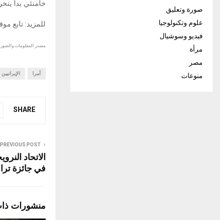
خامنئي بدأ ينخ
صورة وتعليق
علوم وتكنولوجيا
للمزيد: تابع مو
فيديو وسوشيال
مصدر المعلومات والصور :
مرأة
مصر
أمرا
الإيرانيين
منوعات
SHARE
PREVIOUS POST
الاتحاد النرو
في جائزة ترا
منشورات ذا