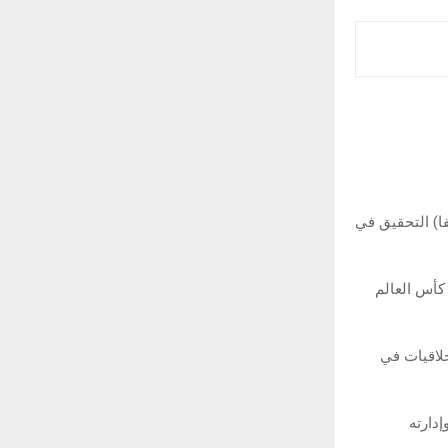
فا) التحقيق في
 كأس العالم
F شكوى إلى لجنة الأخلاقيات في
دارته