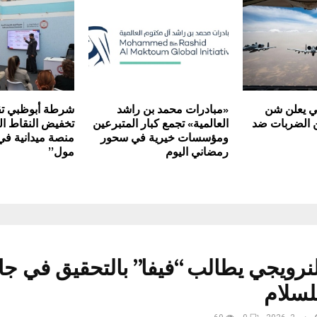
ي يعلن شن
«مبادرات محمد بن راشد
شرطة أبوظبي تق
 الضربات ضد
العالمية» تجمع كبار المتبرعين
تخفيض النقاط ال
ومؤسسات خيرية في سحور
منصة ميدانية ف
رمضاني اليوم
مول”
النرويجي يطالب “فيفا” بالتحقيق في جا
لسلام