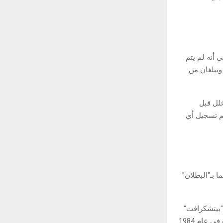
 أنه لم يتم
ويبلغان من
خلل قبل
تم تسجيل أي
 بـ"البطلان"
 "بيتشكرافت"
عام 1984.