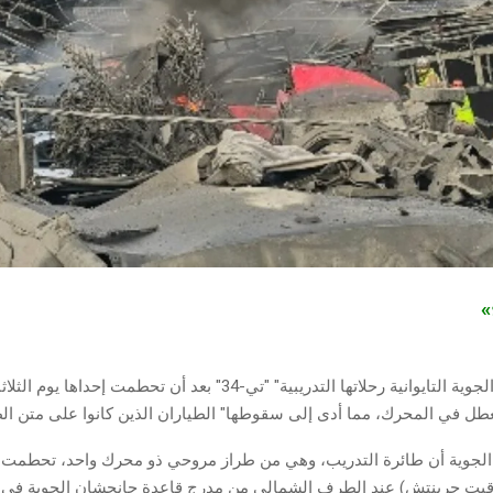
ج»
أوقفت القوات الجوية التايوانية رحلاتها التدريبية" "تي-34" بعد أن تحطمت إ
ل في المحرك، مما أدى إلى سقوطها" الطياران الذين كانوا على متن الط
الجوية أن طائرة التدريب، وهي من طراز مروحي ذو محرك واحد، تحطمت 
 (00:08 بتوقيت جرينتش) عند الطرف الشمالي من مدرج قاعدة جانجشان الجوية في 