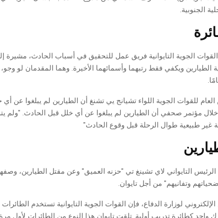
ية الجنوبية.
ئرة
لقوات الجوية التايوانية فريق عمل للتحقيق في أسباب الحادث، مشيرة إلى
الطيارين ويكفي فقط رتبهما وأسمائهما الأخيرة. وهما المقدمان لو وجو، 
عام للقوات الجوية اللواء تشيانج يي تشنغ أن الطيارين لم يبلغوا عن أي 
خلال مؤتمر صحفي أن الطيارين لم يبلغوا عن أي خلل قبل الحادث. "ولم ي
ة غير طبيعية طوال الرحلة قبل وقوع الحادث"
يارين
لرئيس التايواني لاي تشينغ تي "حزنه العميق" وعن مقتل الطيارين، وصفهما
ياتهم وتفانيهم" من أجل تايوان.
إلكتروني لوزارة الدفاع، فإن القوات الجوية التايوانية تستخدم الطائرات
واحد كطائرة تدريب أولية. تلقت تايوان هذا النوع من الطائرات لأول مرة في 