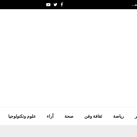
حد…
محمود الصبيحي.. مبارك ا
Youtube
Twitter
Facebook
ر
رياضة
ثقافة وفن
صحة
أراء
علوم وتكنولوجيا