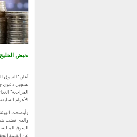
«نبض الخلي
أعلن" السوق ال
تسجيل دعوى جم
المراجعة" الغذا
الأعوام السابقة.
وأوضحت الهيئة 
والذي قضت بثبو
السوق المالية،
عن القيمة الحق