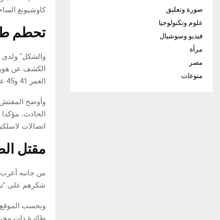
كاوشيونغ الساحل
صورة وتعليق
علوم وتكنولوجيا
تحطم طا
فيديو وسوشيال
مرأة
والشكل" ولدى ا
مصر
الكشف عن هوية 
منوعات
العمر 41 و45 عامًا.
وأوضح المفتش ال
الحادث، مؤكدا 
اتصالات لاسلكي
مقتل الط
من جانبه أعرب ا
شكرهم على "تضح
وبحسب الموقع ال
طائرة ذات محرك 