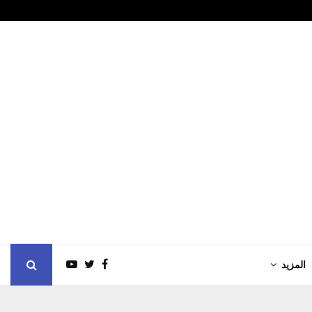
لتخرج
رسالة أمير مط
المزيد