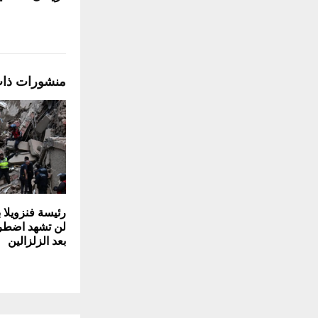
منشورات ذا
رئيسة فنزويلا با
لن تشهد اضطرا
بعد الزلزالين