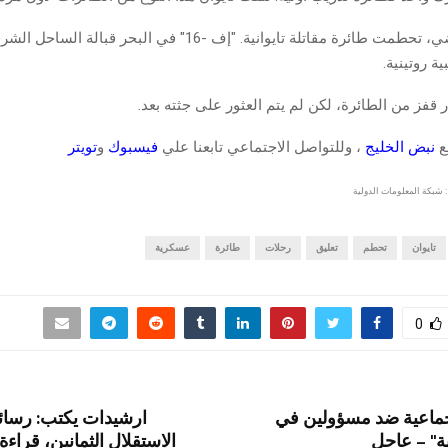
وفي يناير الماضي، تحطمت طائرة مقاتلة تايوانية. "إف -16" في البحر قب
ة روتينية.
ر قفز من الطائرة، لكن لم يتم العثور على جثته بعد.
قع
نبض الخليج
، وللتواصل الاجتماعي تابعنا علي
فيسبوك
و
تويتر
 شبكة المعلومات الدولية
تايوان
تحطم
تعليق
رحلات
طائرة
عسكرية
0
ماعية ضد مسؤولين في
ارشيدات يكتب: رسائل
ية" – عاجل
الاستقلال الثمانين، قرا