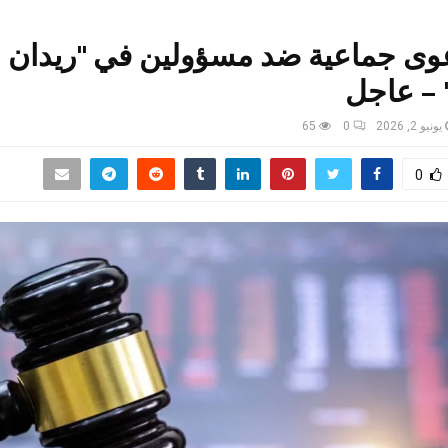
وى جماعية ضد مسؤولين في "ريدان
" – عاجل
يونيو 2, 2026
0
65
0