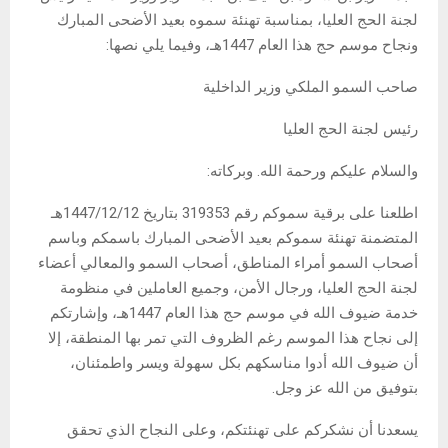
لجنة الحج العليا، بمناسبة تهنئة سموه بعيد الأضحى المبارك
ونجاح موسم حج هذا العام 1447هـ، وفيما يلي نصها:
صاحب السمو الملكي وزير الداخلية
رئيس لجنة الحج العليا
والسلام عليكم ورحمة الله. وبركاته:
اطلعنا على برقية سموكم رقم 319353 بتاريخ 1447/12/12هـ
المتضمنة تهنئة سموكم بعيد الأضحى المبارك باسمكم وباسم
أصحاب السمو أمراء المناطق، أصحاب السمو والمعالي أعضاء
لجنة الحج العليا، ورجال الأمن، وجميع العاملين في منظومة
خدمة ضيوف الله في موسم حج هذا العام 1447هـ، وإشارتكم
إلى نجاح هذا الموسم رغم الظروف التي تمر بها المنطقة، إلا
أن ضيوف الله أدوا مناسكهم بكل سهولة ويسر واطمئنان،
بتوفيق من الله عز وجل.
يسعدنا أن نشكركم على تهنئتكم، وعلى النجاح الذي تحقق