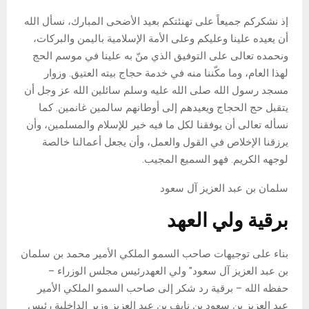
إذ نشكركم جميعاً على تهنئتكم بعيد الأضحى المبارك، نسأل الله
أن يعيده علينا وعليكم وعلى الأمة الإسلامية باليمن والبركات،
ونحمده تعالى على التوفيق الذي منّ به علينا في موسم الحج
لهذا العام، وما مكّننا منه في خدمة حجاج بيته العتيق. وزوار
مسجد رسول الله صلى الله عليه وسلم سائلين الله عز وجل أن
يتقبل حج الحجاج ويعيدهم إلى أوطانهم سالمين غانمين. كما
نسأله تعالى أن يوفقنا لكل ما فيه خير للإسلام والمسلمين، وأن
يرزقنا الإخلاص في القول والعمل، وأن يجعل أعمالنا خالصة
لوجهه الكريم. فهو السميع المجيب.
سلمان بن عبد العزيز آل سعود
برقية ولي العهد
بناء على توجيهات صاحب السمو الملكي الأمير محمد بن سلمان
بن عبد العزيز آل سعود" ولي العهدرئيس مجلس الوزراء –
حفظه الله – برقية رد شكر إلى صاحب السمو الملكي الأمير
عبد العزيز بن سعود بن نايف بن عبد العزيز وزير الداخلية رئيس