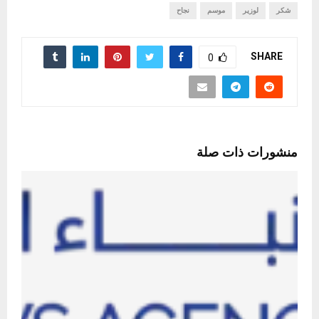
شكر
لوزير
موسم
نجاح
SHARE
0
منشورات ذات صلة