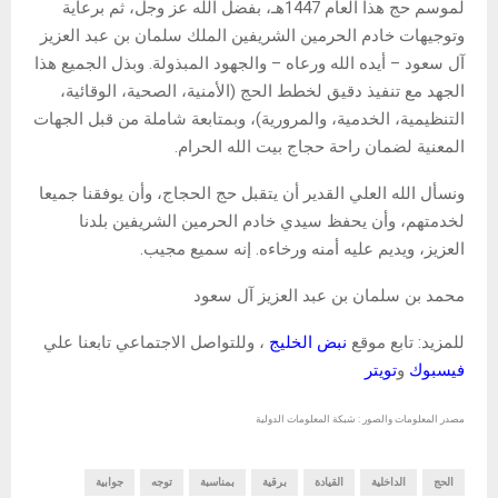
لموسم حج هذا العام 1447هـ، بفضل الله عز وجل، ثم برعاية
وتوجيهات خادم الحرمين الشريفين الملك سلمان بن عبد العزيز
آل سعود – أيده الله ورعاه – والجهود المبذولة. وبذل الجميع هذا
الجهد مع تنفيذ دقيق لخطط الحج (الأمنية، الصحية، الوقائية،
التنظيمية، الخدمية، والمرورية)، وبمتابعة شاملة من قبل الجهات
المعنية لضمان راحة حجاج بيت الله الحرام.
ونسأل الله العلي القدير أن يتقبل حج الحجاج، وأن يوفقنا جميعا
لخدمتهم، وأن يحفظ سيدي خادم الحرمين الشريفين بلدنا
العزيز، ويديم عليه أمنه ورخاءه. إنه سميع مجيب.
محمد بن سلمان بن عبد العزيز آل سعود
للمزيد: تابع موقع
نبض الخليج
، وللتواصل الاجتماعي تابعنا علي
فيسبوك
و
تويتر
مصدر المعلومات والصور : شبكة المعلومات الدولية
الحج
الداخلية
القيادة
برقية
بمناسبة
توجه
جوابية