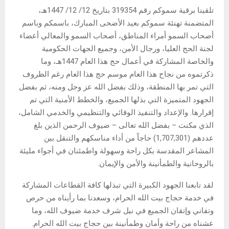
تلقينا برقية سموكم رقم 319354 بتاريخ 12/ 12/ 1447هـ،
المتضمنة تهنئة سموكم بعيد الأضحى المبارك، باسمكم وباسم
أصحاب السمو أمراء المناطق، أصحاب السمو والمعالي أعضاء
لجنة الحج العليا، ورجال الأمن، وجميع الجهات الحكومية
والخاصة المشاركة في أعمال حج هذا العام 1447هـ، وما
ذكرتموه من نجاح هذا العام موسم حج هذا العام رغم الظروف
التي تمر بها المنطقة، وذلك بفضل الله عز وجل ومنه، ثم بفضل
الجهود المتميزة التي بذلها الجميع، والخطط الأمنية التي تم
إقرارها. والإعداد والتنفيذ الوقائي والتنظيمي والخدمي الشامل،
الذي مكنت – بفضل الله تعالى – ضيوف الرحمن الذين بلغ
عددهم (1,707,301) حاجاً من أداء مناسكهم والتنقل بين
المشاعر المقدسة بكل راحة وسهولة واطمئنان في أجواء مليئة
بالروحانية والطمأنينة والأمن والإيمان.
لقد تابعنا الجهود الكبيرة التي تبذلها كافة القطاعات المشاركة
في خدمة حجاج بيت الله الحرام، وسعدنا بما رأيناه من حرص
وتفاني وإتقان الجميع في نيل شرف خدمة ضيوف الله، وما
عشناه من راحة وأمان وطمأنينة بين حجاج بيت الله الحرام.