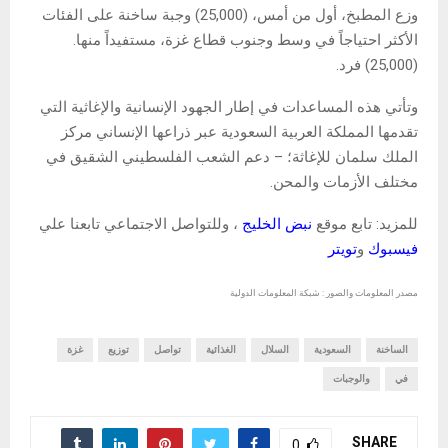
وزع المطبخ، أول من أمس، (25,000) وجبة ساخنة على الفئات
الأكثر احتياجاً في وسط وجنوب قطاع غزة، مستفيداً منها.
(25,000) فرد.
وتأتي هذه المساعدات في إطار الجهود الإنسانية والإغاثية التي
تقدمها المملكة العربية السعودية عبر ذراعها الإنساني مركز
الملك سلمان للإغاثة؛ – دعم الشعب الفلسطيني الشقيق في
مختلف الأزمات والمحن.
للمزيد: تابع موقع
نبض الخليج
، وللتواصل الاجتماعي تابعنا علي
فيسبوك
و
تويتر
مصدر المعلومات والصور : شبكة المعلومات الدولية
الساخنة
السعودية
السلال
الغذائية
تواصل
توزيع
غزة
في
والوجبات
SHARE
0