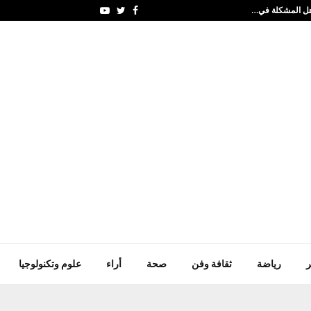
. هل المشكلة في…
احمد عمر الخطيب.. مبا
Youtube
Twitter
Facebook
ر
رياضة
ثقافة وفن
صحة
أراء
علوم وتكنولوجيا