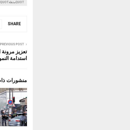
QUOTمذهلةQUOT
SHARE
PREVIOUS POST
تعزيز مرونة ا
استدامة النمو
منشورات ذا