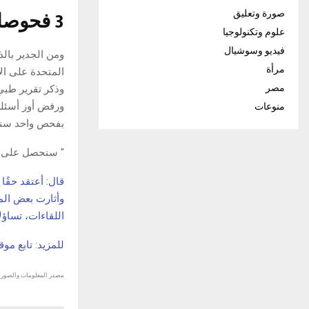
3 فحوصات طبية سنوية
صورة وتعليق
علوم وتكنولوجيا
فيديو وسوشيال
ومن الجدير بال
مرأة
المتحدة على ال
مصر
وذكر تقرير طبي
ورفض أوز أسئلة
منوعات
بفحص واحد سنوي
" سنحصل على ما 
قال: أعتقد حقًا
وأثارت بعض الم
اللقاءات، تساؤ
للمزيد: تابع مو
مصدر المعلومات والصور :