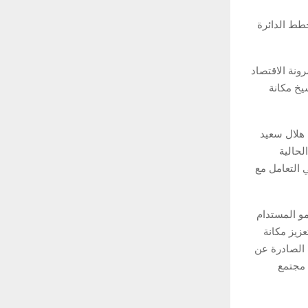
طط الدائرة
ونة الاقتصاد
يخ مكانة
 هلال سعيد
لحالية
 التعامل مع
و المستدام
مشيداً بالتزام الدائرة بتنفيذ أهداف أجندة دبي الاقتصادية D33، وتعزيز مكانة
ت الصادرة عن
سؤولين وقادة مجتمع