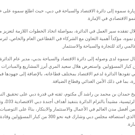
يارة سموه إلى دائرة الاقتصاد والسياحة في دبي، حيث اطلع سموه على خ
نمو الاقتصادي في الإمارة.
 تفقده سير العمل في الدائرة، بمواصلة اتخاذ الخطوات اللازمة لتعزيز مر
نموه، مؤكداً أهمية التعاون مع الشركاء في القطاعين العام والخاص، لترس
المي رائد للتجارة والسياحة والاستثمار.
ل سموه لدى وصوله إلى دائرة الاقتصاد والسياحة بدبي، مدير عام الدائرة
 كبار المسؤولين. واستعرض هلال سعيد المري أبرز المشاريع والمبادرات ا
ي تقودها الدائرة لدعم الاقتصاد بمختلف قطاعاته، بالإضافة إلى جهودها في
ة، بما في ذلك الأمن الغذائي وقطاع الضيافة.
 حمدان بن محمد بن راشد آل مكتوم، ثقته في قدرة دبي على تحقيق النم
في القطاعات الرئيسية، 
من أفضل مدن العالم في الأعمال والاستثمار والابتكار، بناءً على التوصيا
الاجتماع الأخير الذي استضافه مجلس دبي وشارك فيه نحو 300 من كبار الم
ارة.