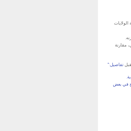
رئاسة الولايات
ه.
 مقارنة
قبل
تفاصيل:"
ة.
ح في بعض