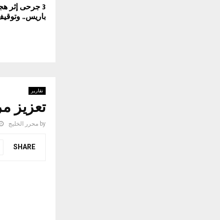
3 جرحى إثر ه
باريس.. وتوقي
تقارير
تعزيز مر
by
محرر الخليج
SHARE