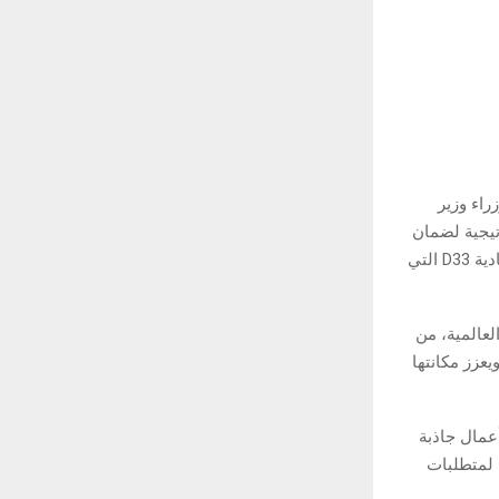
اء وزير
تيجية لضمان
النمو المستدام ومواكبة المتغيرات الاقتصادية العالمية، في إطار أهداف أجندة دبي الاقتصادية D33 التي
عالمية، من
عزز مكانتها
عمال جاذبة
 لمتطلبات