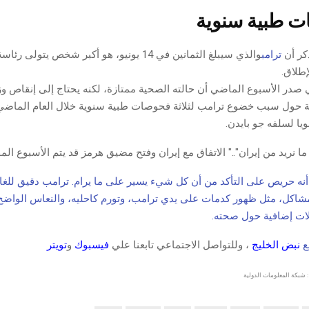
ذكر أن
ترامب
والذي سيبلغ الثمانين في 14 يونيو، هو أكبر شخص يتولى 
إطلاق.
 صدر الأسبوع الماضي أن حالته الصحية ممتازة، لكنه يحتاج إلى إنقاص وزن
 حول سبب خضوع ترامب لثلاثة فحوصات طبية سنوية خلال العام الماضي،
ا لسلفه جو بايدن.
نريد من إيران".." الاتفاق مع إيران وفتح مضيق هرمز قد يتم الأسبوع الم
 أنه حريص على التأكد من أن كل شيء يسير على ما يرام. ترامب دقيق للغاي
شاكل، مثل ظهور كدمات على يدي ترامب، وتورم كاحليه، والنعاس الواض
لات إضافية حول صحته.
قع
نبض الخليج
، وللتواصل الاجتماعي تابعنا علي
فيسبوك
و
تويتر
 شبكة المعلومات الدولية