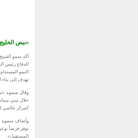
«نبض الخلي
أكد سمو الشيخ 
الدفاع رئيس الم
تهدف إلى بناء ا
وقال سموه: «نو
خلال تبني سياس
كمركز عالمي لل
وأضاف سموه: «ن
توفر فرصاً نوعي
المستقبل».