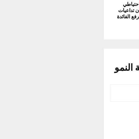
حتياطي
ن تداعيات
ع الفائدة
 النمو