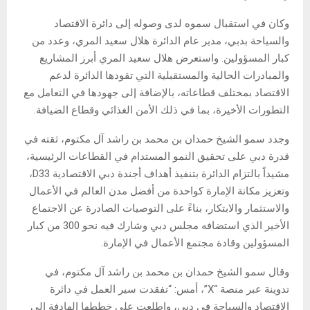
وكان في استقبال سموه لدى وصوله إلى دائرة الاقتصاد
والسياحة بدبي، مدير عام الدائرة هلال سعيد المري، وعدد من
كبار المسؤولين. واستعرض هلال سعيد المري أبرز المشاريع
والمبادرات الحالية والمستقبلية التي تقودها الدائرة لدعم
الاقتصاد بمختلف قطاعاته، بالإضافة إلى جهودها في التعامل مع
التطورات الأخيرة، بما في ذلك الأمن الغذائي وقطاع الضيافة.
وجدد سمو الشيخ حمدان بن محمد بن راشد آل مكتوم، ثقته في
قدرة دبي على تحقيق النمو المستدام في القطاعات الرئيسية،
مشيداً بالتزام الدائرة بتنفيذ أهداف أجندة دبي الاقتصادية D33،
وتعزيز مكانة الإمارة كواحدة من أفضل مدن العالم في الأعمال
والاستثمار والابتكار، بناءً على التوصيات الصادرة عن الاجتماع
الأخير الذي استضافه مجلس دبي وشارك فيه نحو 300 من كبار
المسؤولين وقادة مجتمع الأعمال في الإمارة.
وقال سمو الشيخ حمدان بن محمد بن راشد آل مكتوم، في
تدوينة عبر منصة “X”، أمس: “تفقدت سير العمل في دائرة
الاقتصاد والسياحة في دبي، واطلعت على خططها الهادفة إلى