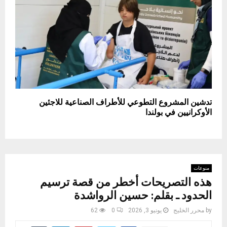
تدشين المشروع التطوعي للأطراف الصناعية للاجئين
الأوكرانيين في بولندا
منوعات
هذه التصريحات أخطر من قصة ترسيم
الحدود ـ بقلم: حسين الرواشدة
by
محرر الخليج
يونيو 3, 2026
0
62