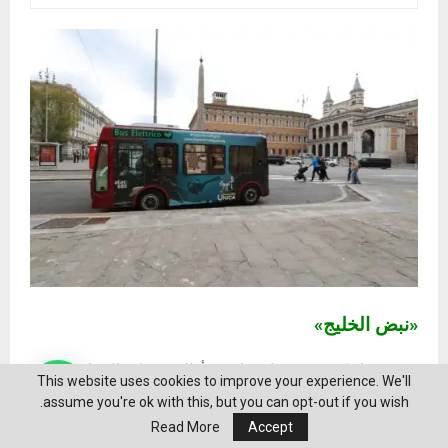
«نبض الخليج»
تحت شعار “مصر.. تنوع لا يضاهى”، أطلقت وزارة السياحة
This website uses cookies to improve your experience. We'll
والآثار، ممثلة في الهيئة العامة المصرية للترويج السياحي،
assume you're ok with this, but you can opt-out if you wish.
مجموعة من الحملات الترويجية في عدد من الأسواق السياحية
Read More
Accept
المستهدفة في أوروبا وأمريكا اللاتينية، بما في ذلك الأسواق