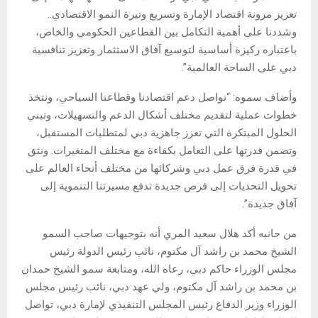
تعزيز مرونة اقتصاد الإمارة وتسريع وتيرة النمو الاقتصادي..
وشددنا على أهمية التكامل بين القطاعين الحكومي والخاص،
باعتباره ركيزة أساسية لتوسيع آفاق الاستثمار وتعزيز تنافسية
دبي على الساحة العالمية”.
وأضاف سموه: “نواصل دعم اقتصادنا وقطاعنا السياحي، ونتخذ
خطوات عملية لتقديم مختلف أشكال الدعم والتسهيلات، وتبني
الحلول المبتكرة التي تعزز جاهزية دبي لمتطلبات المستقبل،
وتضمن قدرتها على التعامل بكفاءة مع مختلف المتغيرات. ونثق
في قدرة فرق عمل دبي وشركائها من مختلف أنحاء العالم على
تحويل التحديات إلى فرص جديدة تدفع مسيرتنا التنموية إلى
آفاق جديدة”.
من جانبه أكد هلال سعيد المري أنه بتوجيهات صاحب السمو
الشيخ محمد بن راشد آل مكتوم، نائب رئيس الدولة رئيس
مجلس الوزراء حاكم دبي، رعاه الله، ومتابعة سمو الشيخ حمدان
بن محمد بن راشد آل مكتوم، ولي عهد دبي، نائب رئيس مجلس
الوزراء وزير الدفاع رئيس المجلس التنفيذي لإمارة دبي، تواصل