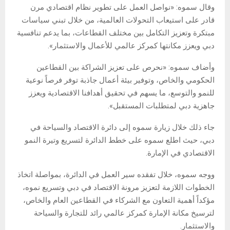
وقال سموه: «نواصل العمل على تطوير نظام اقتصادي مرن
قادر على استيعاب التحولات العالمية، من خلال تبني سياسات
مبتكرة وتعزيز التكامل بين مختلف القطاعات، بما يدعم تنافسية
دبي ويعزز مكانتها كمركز عالمي للأعمال والاستثمار».
وأضاف سموه: «نحرص على تعزيز الشراكة بين القطاعين
الحكومي والخاص، وتوفير بيئة أعمال جاذبة توفر فرصاً نوعية
للنمو والتوسع، ما يسهم في تحقيق أهدافنا الاقتصادية ويعزز
جاهزية دبي لمتطلبات المستقبل».
جاء ذلك خلال زيارة سموه إلى دائرة الاقتصاد والسياحة في
دبي، حيث اطلع سموه على خطط الدائرة لتسريع وتيرة النمو
الاقتصادي في الإمارة.
ووجه سموه، خلال تفقده سير العمل في الدائرة، بمواصلة اتخاذ
الخطوات اللازمة لتعزيز مرونة الاقتصاد في دبي وتسريع نموه،
مؤكداً أهمية التعاون مع الشركاء في القطاعين العام والخاص،
لترسيخ مكانة الإمارة كمركز عالمي رائد للتجارة والسياحة
والاستثمار.