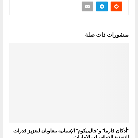
منشورات ذات صلة
"أدكان فارما" و"جالينيكوم" الإسبانية تتعاونان لتعزيز قدرات
التصنيع الدوائي في الإمارات