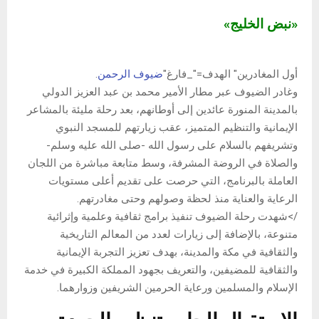
«نبض الخليج»
أول المغادرين" الهدف="_فارغ"
ضيوف الرحمن
.
وغادر الضيوف عبر مطار الأمير محمد بن عبد العزيز الدولي
بالمدينة المنورة عائدين إلى أوطانهم، بعد رحلة مليئة بالمشاعر
الإيمانية والتنظيم المتميز، عقب زيارتهم للمسجد النبوي
وتشريفهم بالسلام على رسول الله -صلى الله عليه وسلم-
والصلاة في الروضة المشرفة، وسط متابعة مباشرة من اللجان
العاملة بالبرنامج، التي حرصت على تقديم أعلى مستويات
الرعاية والعناية منذ لحظة وصولهم وحتى مغادرتهم.
/>شهدت رحلة الضيوف تنفيذ برامج ثقافية وعلمية وإثرائية
متنوعة، بالإضافة إلى زيارات لعدد من المعالم التاريخية
والثقافية في مكة والمدينة، بهدف تعزيز التجربة الإيمانية
والثقافية للمضيفين، والتعريف بجهود المملكة الكبيرة في خدمة
الإسلام والمسلمين ورعاية الحرمين الشريفين وزوارهما.