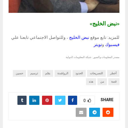
«نبض الخليج»
للمزيد: تابع موقع
نبض الخليج
، وللتواصل الاجتماعي تابعنا علي
فيسبوك
و
تويتر
مصدر المعلومات والصور : شبكة المعلومات الدولية
أخطر
التصريحات
الحدود
الرواشدة
بقلم
ترسيم
حسين
قصة
من
هذه
SHARE
0