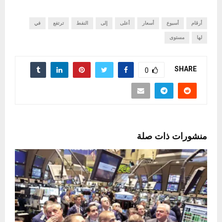
أرقام
أسبوع
أسعار
أعلى
إلى
النفط
ترتفع
في
لها
مستوى
SHARE
0
منشورات ذات صلة