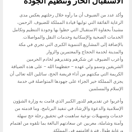
الاستقبال الحار وتنظيم الجودة
وأكد عدد من الضيوف أن ما رأوه خلال رحلتهم يعكس مدى
الرعاية الفائقة التي توليها قيادة المملكة للضيوف. الرحمن،
مشيداً بحفاوة الاستقبال التي حظوا بها وجودة التنظيم وتكامل
الخدمات الصحية والإسكانية وخدمات النقل والمواصلات.
بالإضافة إلى المشاريع التنموية الكبرى التي تجري في مكة
والمدينة لخدمة الحجاج والمعتمرين والزوار.
وأعرب الضيوف عن شكرهم وتقديرهم لخادم الحرمين
الشريفين وسمو ولي عهده – حفظهما الله – على هذه الضيافة
الكريمة التي مكنتهم من أداء فريضة الحج، سائلين الله تعالى أن
يجزي المملكة خير الجزاء على جهودها المتواصلة في خدمة
الإسلام والمسلمين.
وأعربوا عن تقديرهم للدور الكبير الذي قامت به وزارة الشؤون
الإسلامية والدعوة والإرشاد في تنفيذ البرنامج، وما قدمته من
خدمات وتسهيلات نوعية ساهمت في تحقيق رحلة حج سهلة
وآمنة وشاملة، معربين عن سعادتهم البالغة بما تلقوه من اهتمام
ورعاية طوال فترة إقامتهم في المملكة.