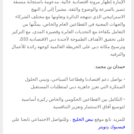
الإمارة إظهار مرونة اقتصادية عالية، مدعومة باستجابة منسقة
تتميز بالسرعة والوضوح والثقة، مشيراً إلى أن النهج
الاستراتيجي الذي تنتهجه الدائرة وتعاونها مع مختلف الشركاء
والجهات المعنية في القطاعين العام والخاص، يمكّنها من
التعامل بكفاءة مع التحديات العابرة وقصيرة المدى، مع التركيز
على تحقيق الأهداف الطموحة لأجندة دبي الاقتصادية D33،
وترسيخ مكانة دبي على الخريطة العالمية كوجهة رائدة للأعمال
والترفيه.
حمدان بن محمد:
• نواصل دعم اقتصادنا وقطاعنا السياحي، وتبني الحلول
المبتكرة التي تعزز جاهزية دبي لمتطلبات المستقبل.
• التكامل بين القطاعين الحكومي والخاص ركيزة أساسية
لتوسيع آفاق الاستثمار وتعزيز التنافسية.
للمزيد: تابع موقع
نبض الخليج
، وللتواصل الاجتماعي تابعنا علي
فيسبوك
و
تويتر