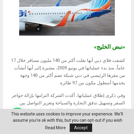
«نبض الخليج»
كشفت فلاي دبي أنها نقلت أكثر من 140 مليون مسافر خلال 17
عاماً، منذ بدء عملياتها في يونيو 2009، مشيرة إلى أنها أنشأت
من مقرها الرئيسي في دبي شبكة تضم أكثر من 140 وجهة
يخدمها أسطول مكون من 97 طائرة.
وفي ذكرى إطلاق عملياتها، أكدت الشركة التزامها بإزالة حواجز
السفر وتسهيل تدفق التجارة والسياحة وتعزيز التواصل بين
الثقافات المختلفة من خلال شبكتها المتنامية باستمرار، مشيرة
This website uses cookies to improve your experience. We'll
إلى أنها تمكنت من بناء شبكة موسعة من الوجهات في 58 دولة
assume you're ok with this, but you can opt-out if you wish.
عبر أفريقيا وآسيا الوسطى والقوقاز ووسط وجنوب شرق أوروبا
Read More
Accept
ومجلس التعاون الخليجي والشرق الأوسط وجنوب آسيا وجنوب