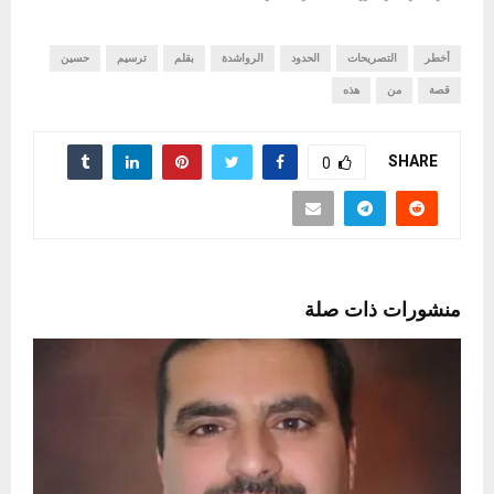
أخطر
التصريحات
الحدود
الرواشدة
بقلم
ترسيم
حسين
قصة
من
هذه
SHARE
0
منشورات ذات صلة