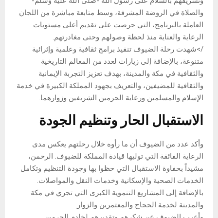
وتشريفهم بالسلام على رسول الله -صلى الله عليه وسلم-
والصلاة في الروضة المشرفة، وسط متابعة مباشرة من اللجان
العاملة بالبرنامج، التي حرصت على تقديم أعلى مستويات
الرعاية والعناية منذ لحظة وصولهم وحتى مغادرتهم.
/>شهدت رحلة الضيوف تنفيذ برامج ثقافية وعلمية وإثرائية
متنوعة، بالإضافة إلى زيارات لعدد من المعالم التاريخية
والثقافية في مكة والمدينة، بهدف تعزيز التجربة الإيمانية
والثقافية للمضيفين، والتعريف بجهود المملكة الكبيرة في خدمة
الإسلام والمسلمين ورعاية الحرمين الشريفين وزوارهما.
الاستقبال الحار وتنظيم الجودة
وأكد عدد من الضيوف أن ما رأوه خلال رحلتهم يعكس مدى
الرعاية الفائقة التي توليها قيادة المملكة للضيوف. الرحمن،
مشيداً بحفاوة الاستقبال التي حظوا بها وجودة التنظيم وتكامل
الخدمات الصحية والإسكانية وخدمات النقل والمواصلات.
بالإضافة إلى المشاريع التنموية الكبرى التي تجري في مكة
والمدينة لخدمة الحجاج والمعتمرين والزوار.
وأعرب الضيوف عن شكرهم وتقديرهم لخادم الحرمين