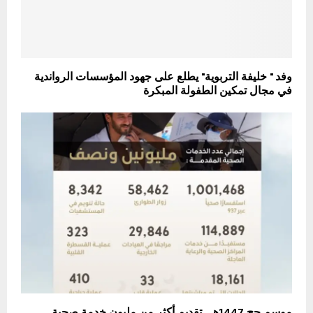
وفد " خليفة التربوية" يطلع على جهود المؤسسات الرواندية
في مجال تمكين الطفولة المبكرة
موسم حج 1447هـ.. تقديم أكثر من مليون خدمة صحية