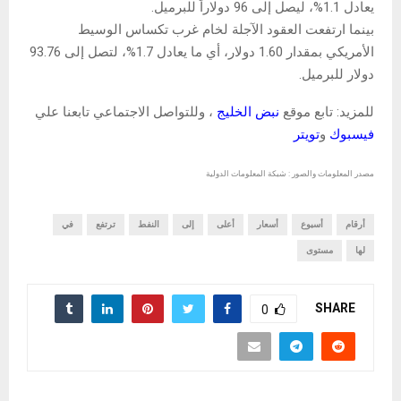
يعادل 1.1%، ليصل إلى 96 دولاراً للبرميل.
بينما ارتفعت العقود الآجلة لخام غرب تكساس الوسيط
الأمريكي بمقدار 1.60 دولار، أي ما يعادل 1.7%، لتصل إلى 93.76
دولار للبرميل.
للمزيد: تابع موقع
نبض الخليج
، وللتواصل الاجتماعي تابعنا علي
فيسبوك
و
تويتر
مصدر المعلومات والصور : شبكة المعلومات الدولية
أرقام
أسبوع
أسعار
أعلى
إلى
النفط
ترتفع
في
لها
مستوى
SHARE
0