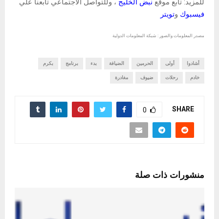
للمزيد: تابع موقع
نبض الخليج
، وللتواصل الاجتماعي تابعنا علي
فيسبوك
و
تويتر
مصدر المعلومات والصور : شبكة المعلومات الدولية
أشادوا
أولى
الحرمين
الضيافة
بدء
برنامج
بكرم
خادم
رحلات
ضيوف
مغادرة
SHARE
0
منشورات ذات صلة