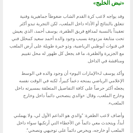
«نبض الخليج»
وقد يواجه لاعب كرة القدم الشاب ضغوطاً جماهيرية وفنية
تتعلق بالنتائج أو الأداء داخل الملعب، لكن التجربة تبدو أكثر
تعقيداً بالنسبة لمدافع فريق الظفرة، يوسف أحمد، الذي يعيش
تحت متابعة مزدوجة بسبب وجود والده أحمد سعيد كمحلل فني
في قنوات أبوظبي الرياضية، وذو خبرة طويلة على أرض الملعب
مع الجزيرة والظفرة، ما قد يجعل كل ظهور له محل تقييم
ومناقشة في الداخل.
وأكد يوسف لـ«الإمارات اليوم» أن وجود والده في الوسط
الإعلامي الرياضي يمنحه دعماً كبيراً، لكنه في الوقت نفسه
يجعله أكثر حرصاً على كافة التفاصيل المتعلقة بمسيرته داخل
وخارج الملعب، وقال: «والدي ينصحني دائماً داخل وخارج
الملعب».
وأضاف لاعب الظفرة: “والدي هو الداعم الأول لي، ولا يهملني
أبداً، ويتحدث معي دائماً عن الأخطاء التي أرتكبها سواء داخل
الملعب أو خارجه، ويحرص دائماً على توجيهي ونصحي”.