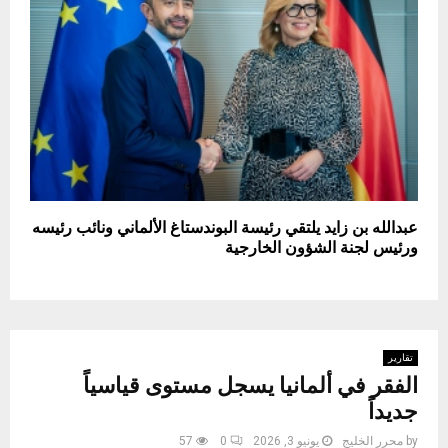
عبدالله بن زايد يلتقي رئيسة البوندستاغ الألماني ونائب رئيسه
ورئيس لجنة الشؤون الخارجية
تقارير
الفقر في ألمانيا يسجل مستوى قياسياً
جديداً
by
محرر الخليج
يونيو 3, 2026
0
57