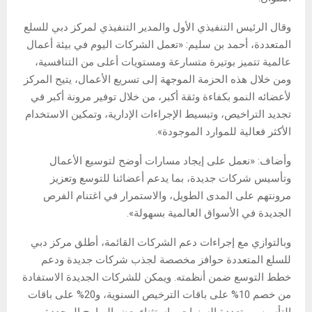
وقال الرئيس التنفيذي الأول والمدير التنفيذي لمركز دبي للسلع
المتعددة، أحمد بن سليم: «تعمل الشركات اليوم في بيئة أعمال
عالمية تتميز بوتيرة متسارعة ومستويات أعلى من التنافسية،
ومن خلال هذه الحزمة الموجهة إلى تسريع الأعمال، يتيح المركز
لأعضائه النمو بكفاءة وثقة أكبر، من خلال توفير مرونة أكبر في
تجديد التراخيص، وتبسيط الإجراءات الإدارية، وتمكين الاستخدام
الأكثر فعالية للموارد الموجودة».
وأضاف: «نعمل على إيجاد مسارات أوضح لتوسيع الأعمال
وتأسيس شركات جديدة، بما يدعم أعضائنا للتوسع وتعزيز
مرونتهم على المدى الطويل، والاستمرار في اغتنام الفرص
الجديدة في الأسواق العالمية بسهولة».
وبالتوازي مع إجراءات دعم الشركات القائمة، أطلق مركز دبي
للسلع المتعددة حوافز مخصصة لجذب شركات جديدة ودعم
خطط التوسع ضمن أنظمته. ويمكن للشركات الجديدة الاستفادة
من خصم 10% على باقات الترخيص السنوية، و20% على باقات
التأسيس متعددة السنوات، باستثناء بعض البرامج المحددة.