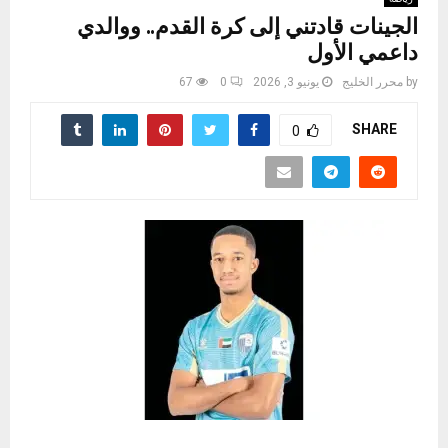
الجينات قادتني إلى كرة القدم.. ووالدي
داعمي الأول
by
محرر الخليج
يونيو 3, 2026
0
67
SHARE
0