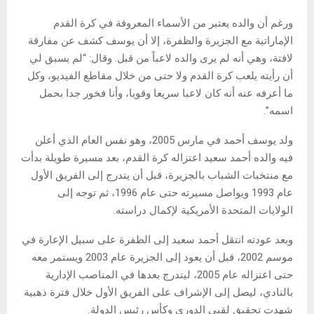
ورغم أن والده يعتبر من الأسماء المعروفة في كرة القدم
الإماراتية مع الجزيرة والظفرة، إلا أن يوسف كشف عن مفارقة
لافتة، وهي أنه لم يرى والده لاعباً من قبل. وقال: “لم يسبق لي
أن رأيته يلعب كرة القدم ولا حتى من خلال مقاطع الفيديو، وكل
ما أعرفه عنه أنه كان لاعبا سريعا وقويا، وأنا فخور جدا بحمل
اسمه”.
ولد يوسف أحمد في مارس 2005، وهو نفس العام الذي أعلن
فيه والده أحمد سعيد اعتزاله كرة القدم، بعد مسيرة طويلة بدأت
مع منتخبات الشباب بالجزيرة، قبل أن يتدرج إلى الفريق الأول
عام 1993 ويواصل مسيرته حتى عام 1996، ثم توجه إلى
الولايات المتحدة الأمريكية لإكمال دراسته.
وبعد عودته انتقل أحمد سعيد إلى الظفرة على سبيل الإعارة في
موسم 2002، قبل أن يعود إلى الجزيرة عام 2003 ويستمر معه
حتى اعتزاله عام 2005، ليتدرج بعدها في المناصب الإدارية
بالنادي، ليصل إلى الإشراف على الفريق الأول خلال فترة ذهبية
شهدت تحقيق لقبي الدوري وكأس رئيس الدولة.