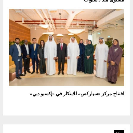
مستوى منذ 3 سنوات
افتتاح مركز «سباركس» للابتكار في «إكسبو دبي»
رياضة