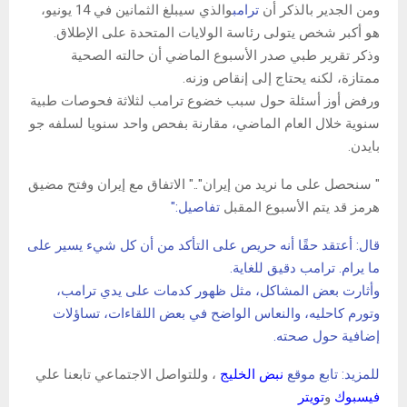
ومن الجدير بالذكر أن
ترامب
والذي سيبلغ الثمانين في 14 يونيو،
هو أكبر شخص يتولى رئاسة الولايات المتحدة على الإطلاق.
وذكر تقرير طبي صدر الأسبوع الماضي أن حالته الصحية
ممتازة، لكنه يحتاج إلى إنقاص وزنه.
ورفض أوز أسئلة حول سبب خضوع ترامب لثلاثة فحوصات طبية
سنوية خلال العام الماضي، مقارنة بفحص واحد سنويا لسلفه جو
بايدن.
" سنحصل على ما نريد من إيران".." الاتفاق مع إيران وفتح مضيق
هرمز قد يتم الأسبوع المقبل
تفاصيل:"
قال: أعتقد حقًا أنه حريص على التأكد من أن كل شيء يسير على
ما يرام. ترامب دقيق للغاية.
وأثارت بعض المشاكل، مثل ظهور كدمات على يدي ترامب،
وتورم كاحليه، والنعاس الواضح في بعض اللقاءات، تساؤلات
إضافية حول صحته.
للمزيد: تابع موقع
نبض الخليج
، وللتواصل الاجتماعي تابعنا علي
فيسبوك
و
تويتر