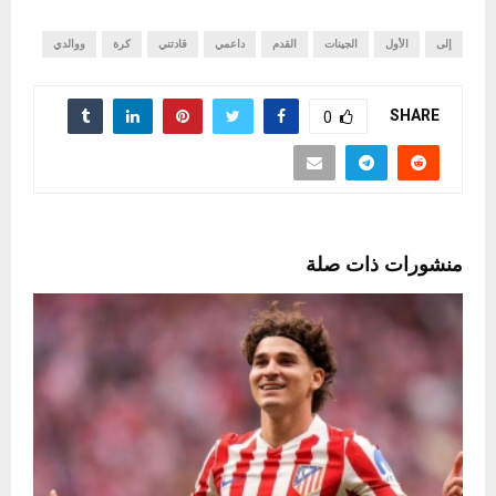
إلى
الأول
الجينات
القدم
داعمي
قادتني
كرة
ووالدي
SHARE
0
منشورات ذات صلة