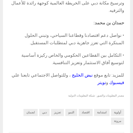
وترسيخ مكانة دبي على الخريطة العالمية كوجهة رائدة للأعمال
والترفيه.
حمدان بن محمد:
• نواصل دعم اقتصادنا وقطاعنا السياحي، وتبني الحلول
المبتكرة التي تعزز جاهزية دبي لمتطلبات المستقبل.
• التكامل بين القطاعين الحكومي والخاص ركيزة أساسية
لتوسيع آفاق الاستثمار وتعزيز التنافسية.
للمزيد: تابع موقع
نبض الخليج
، وللتواصل الاجتماعي تابعنا علي
فيسبوك
و
تويتر
مصدر المعلومات والصور : شبكة المعلومات الدولية
أولوية
استدامة
اقتصاد
النمو
تعزيز
دبي
لضمان
مرونة