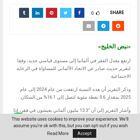
SHARE
0
«نبض الخليج»
ارتفع معدل الفقر في ألمانيا إلى مستوى قياسي جديد، وفقا
لتقرير حديث صادر عن الاتحاد الألماني للمساواة في الرعاية
الاجتماعية.
وذكر التقرير أن هذه النسبة ارتفعت من عام 2024 إلى عام
2025 بمقدار 0.6 نقطة مئوية لتصل إلى 16.1% من السكان.
وأشار التقرير إلى أن “13.3 مليون ألماني يعيشون في فقر، إذا
أخذنا في الاعتبار الفقر النسبي المرتبط بالدخل”.
This website uses cookies to improve your experience. We'll
assume you're ok with this, but you can opt-out if you wish.
ووفقا لتعريف الاتحاد الأوروبي، يتم تصنيف هؤلاء الأشخاص
Read More
Accept
رسميا على أنهم معرضون لخطر الفقر، لكن الاتحاد الألماني