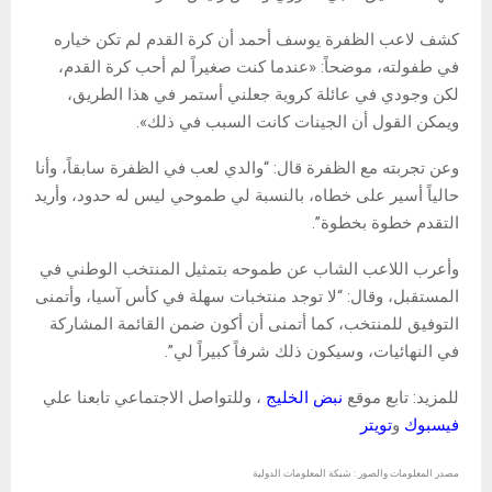
كشف لاعب الظفرة يوسف أحمد أن كرة القدم لم تكن خياره
في طفولته، موضحاً: «عندما كنت صغيراً لم أحب كرة القدم،
لكن وجودي في عائلة كروية جعلني أستمر في هذا الطريق،
ويمكن القول أن الجينات كانت السبب في ذلك».
وعن تجربته مع الظفرة قال: “والدي لعب في الظفرة سابقاً، وأنا
حالياً أسير على خطاه، بالنسبة لي طموحي ليس له حدود، وأريد
التقدم خطوة بخطوة”.
وأعرب اللاعب الشاب عن طموحه بتمثيل المنتخب الوطني في
المستقبل، وقال: “لا توجد منتخبات سهلة في كأس آسيا، وأتمنى
التوفيق للمنتخب، كما أتمنى أن أكون ضمن القائمة المشاركة
في النهائيات، وسيكون ذلك شرفاً كبيراً لي”.
للمزيد: تابع موقع
نبض الخليج
، وللتواصل الاجتماعي تابعنا علي
فيسبوك
و
تويتر
مصدر المعلومات والصور : شبكة المعلومات الدولية