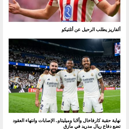
ألفاريز يطلب الرحيل عن أتلتيكو
نهاية حقبة كارفاخال وألابا وميليتاو.. الإصابات وانتهاء العقود
تضع دفاع ريال مدريد في مأزق