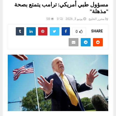
مسؤول طبي أمريكي: ترامب يتمتع بصحة
"مذهلة"
by
محرر الخليج
يونيو 3, 2026
0
58
SHARE
0