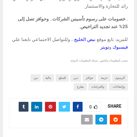
رائد للتجارة والاستثمار.
. خصومات على رسوم تأسيس الشركات.. وحوافز تصل إلى
25% عند تجديد التراخيص.
للمزيد: تابع موقع
نبض الخليج
، وللتواصل الاجتماعي تابعنا علي
فيسبوك
و
تويتر
مصدر المعلومات والصور : شبكة المعلومات الدولية
الرسوم
حزمة
حوافز
دبي
للسلع
مالية
من
وإعفاءات.
والغرامات
يطرح
SHARE
0