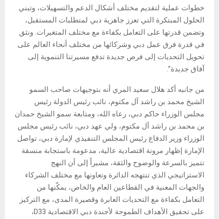
خطوات عملية لتقديم مختلف أشكال الدعم والتسهيلات، وتبني
الحلول المبتكرة التي تعزز جاهزية دبي لمتطلبات المستقبل،
وتضمن قدرتها على التعامل بكفاءة مع مختلف المتغيرات. ونثق
في قدرة فرق عمل دبي وشركائها من مختلف أنحاء العالم على
تحويل التحديات إلى فرص جديدة تدفع مسيرتنا التنموية إلى
آفاق جديدة”.
من جانبه أكد هلال سعيد المري أنه بتوجيهات صاحب السمو
الشيخ محمد بن راشد آل مكتوم، نائب رئيس الدولة رئيس
مجلس الوزراء حاكم دبي، رعاه الله، ومتابعة سمو الشيخ حمدان
بن محمد بن راشد آل مكتوم، ولي عهد دبي، نائب رئيس مجلس
الوزراء وزير الدفاع رئيس المجلس التنفيذي لإمارة دبي، تواصل
الإمارة إظهار مرونة اقتصادية عالية، مدعومة باستجابة منسقة
تتميز بالسرعة والوضوح والثقة، مشيراً إلى أن النهج
الاستراتيجي الذي تنتهجه الدائرة وتعاونها مع مختلف الشركاء
والجهات المعنية في القطاعين العام والخاص، يمكّنها من
التعامل بكفاءة مع التحديات العابرة وقصيرة المدى، مع التركيز
على تحقيق الأهداف الطموحة لأجندة دبي الاقتصادية D33،