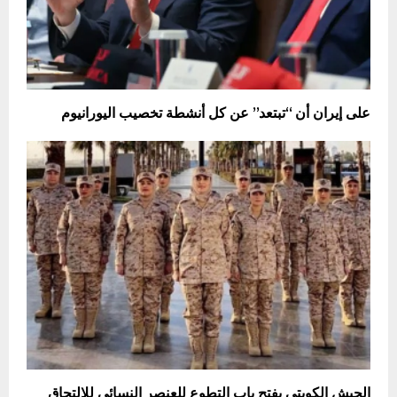
على إيران أن “تبتعد” عن كل أنشطة تخصيب اليورانيوم
الجيش الكويتي يفتح باب التطوع للعنصر النسائي للالتحاق