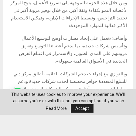
ومن خلال هذه الحزمة الموجهة إلى تسريع الأعمال، يتيح المركز
لأعضائه النمو بكفاءة وثقة أكبر، من خلال توفير مرونة أكبر في
تجديد التراخيص، وتبسيط الإجراءات الإدارية، وتمكين الاستخدام
الأكثر فعالية للموارد الموجودة».
وأضاف: «نعمل على إيجاد مسارات أوضح لتوسيع الأعمال
وتأسيس شركات جديدة، بما يدعم أعضائنا للتوسع وتعزيز
مرونتهم على المدى الطويل، والاستمرار في اغتنام الفرص
الجديدة في الأسواق العالمية بسهولة».
وبالتوازي مع إجراءات دعم الشركات القائمة، أطلق مركز دبي
للسلع المتعددة حوافز مخصصة لجذب شركات جديدة ودعم
خطط التوسع ضمن أنظمته. ويمكن للشركات الجديدة الاستفادة
This website uses cookies to improve your experience. We'll
من خصم 10% على باقات الترخيص السنوية، و20% على باقات
assume you're ok with this, but you can opt-out if you wish.
التأسيس متعددة السنوات، باستثناء بعض البرامج المحددة.
Read More
Accept
وفي الوقت نفسه، يمكن للشركات الجديدة التي تؤسس أعمالها
ضمن المكاتب المتميزة لمركز دبي للسلع المتعددة في مجمع
الذهب والألماس الاستفادة من حوافز التأسيس المعززة، بما