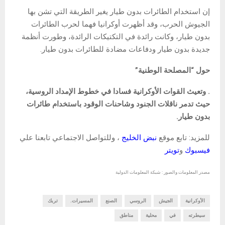
إن استخدام الطائرات بدون طيار يغير الطريقة التي تشن بها
الجيوش الحرب، وقد أظهرت أوكرانيا فهما لحرب الطائرات
بدون طيار، وكانت رائدة في التكتيكات الرائدة، وطورت أنظمة
جديدة بدون طيار ودفاعات مضادة للطائرات بدون طيار.
حول “المصلحة الوطنية”
. وتعيث القوات الأوكرانية فسادا في خطوط الإمداد الروسية،
حيث تدمر ناقلات الجنود وشاحنات الوقود باستخدام طائرات
بدون طيار.
للمزيد: تابع موقع
نبض الخليج
، وللتواصل الاجتماعي تابعنا علي
فيسبوك
و
تويتر
مصدر المعلومات والصور : شبكة المعلومات الدولية
الأوكرانية
الجيش
الروسي
الصنع
المسيرات.
تربك
سيطرته
في
محلية
مناطق