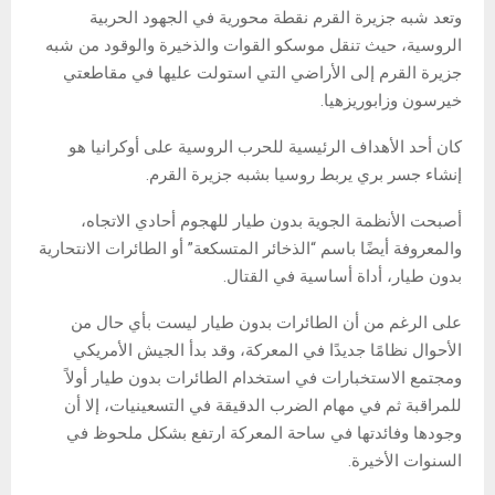
وتعد شبه جزيرة القرم نقطة محورية في الجهود الحربية
الروسية، حيث تنقل موسكو القوات والذخيرة والوقود من شبه
جزيرة القرم إلى الأراضي التي استولت عليها في مقاطعتي
خيرسون وزابوريزهيا.
كان أحد الأهداف الرئيسية للحرب الروسية على أوكرانيا هو
إنشاء جسر بري يربط روسيا بشبه جزيرة القرم.
أصبحت الأنظمة الجوية بدون طيار للهجوم أحادي الاتجاه،
والمعروفة أيضًا باسم “الذخائر المتسكعة” أو الطائرات الانتحارية
بدون طيار، أداة أساسية في القتال.
على الرغم من أن الطائرات بدون طيار ليست بأي حال من
الأحوال نظامًا جديدًا في المعركة، وقد بدأ الجيش الأمريكي
ومجتمع الاستخبارات في استخدام الطائرات بدون طيار أولاً
للمراقبة ثم في مهام الضرب الدقيقة في التسعينيات، إلا أن
وجودها وفائدتها في ساحة المعركة ارتفع بشكل ملحوظ في
السنوات الأخيرة.