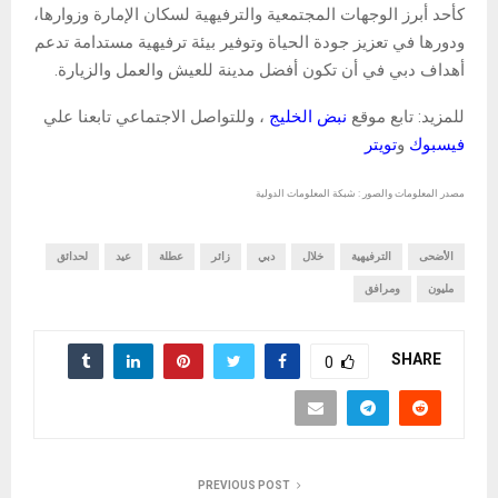
كأحد أبرز الوجهات المجتمعية والترفيهية لسكان الإمارة وزوارها،
ودورها في تعزيز جودة الحياة وتوفير بيئة ترفيهية مستدامة تدعم
أهداف دبي في أن تكون أفضل مدينة للعيش والعمل والزيارة.
للمزيد: تابع موقع
نبض الخليج
، وللتواصل الاجتماعي تابعنا علي
فيسبوك
و
تويتر
مصدر المعلومات والصور : شبكة المعلومات الدولية
الأضحى
الترفيهية
خلال
دبي
زائر
عطلة
عيد
لحدائق
مليون
ومرافق
SHARE
0
PREVIOUS POST