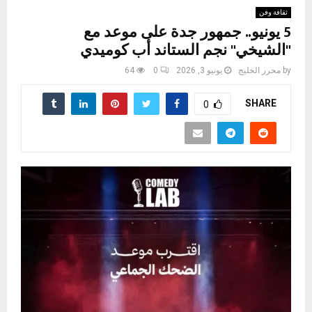
ثقافة وفن
5 يونيو.. جمهور جدة على موعد مع
"الشيخي" نجم الستاند أب كوميدي
by
محرر الخليج
يونيو 3, 2026
0
64
SHARE
0