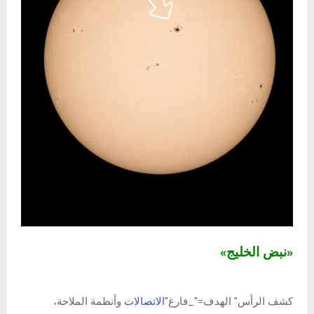
«نبض الخليج»
كشف الرأس" الهدف="_فارغ"
الاتصالات
وأنظمة الملاحة،