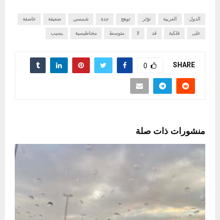
الدول
العربية
تؤثر
توهج
جدة
شمسي
ضعيفة
عاصفة
على
فلكية
قد
لا
متوسط
مغناطيسية
يسبب
SHARE
0
منشورات ذات صلة