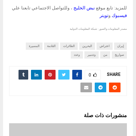
للمزيد: تابع موقع
نبض الخليج
، وللتواصل الاجتماعي تابعنا علي
فيسبوك
و
تويتر
مصدر المعلومات والصور : شبكة المعلومات الدولية
إيران
اعتراض
البحرين
الطائرات
القادمة
المسيرة
صواريخ
من
وتدمير
وعدد
SHARE
0
منشورات ذات صلة