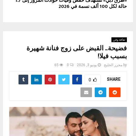
«طرق دبي» تستهدف خفض وفيات حوادث المرور إلى 1.7
حالة لكل 100 ألف نسمة في 2026
ثقافة وفن
فضيحة.. القبض على زوج فنانة شهيرة
بسبب فيلا!
by
محرر الخليج
يونيو 3, 2026
0
65
SHARE
0