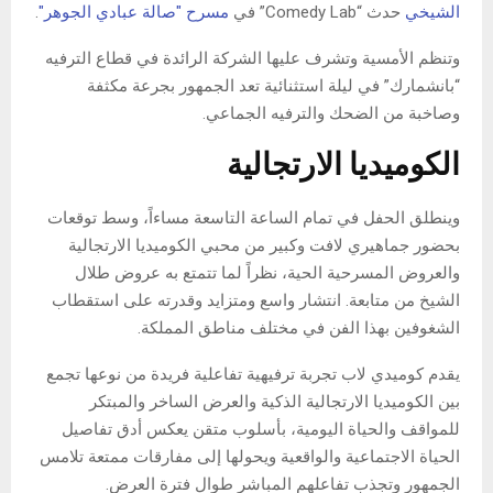
الشيخي
حدث “Comedy Lab” في
مسرح "صالة عبادي الجوهر"
.
وتنظم الأمسية وتشرف عليها الشركة الرائدة في قطاع الترفيه
“بانشمارك” في ليلة استثنائية تعد الجمهور بجرعة مكثفة
وصاخبة من الضحك والترفيه الجماعي.
الكوميديا ​​الارتجالية
وينطلق الحفل في تمام الساعة التاسعة مساءاً، وسط توقعات
بحضور جماهيري لافت وكبير من محبي الكوميديا ​​الارتجالية
والعروض المسرحية الحية، نظراً لما تتمتع به عروض طلال
الشيخ من متابعة. انتشار واسع ومتزايد وقدرته على استقطاب
الشغوفين بهذا الفن في مختلف مناطق المملكة.
يقدم كوميدي لاب تجربة ترفيهية تفاعلية فريدة من نوعها تجمع
بين الكوميديا ​​الارتجالية الذكية والعرض الساخر والمبتكر
للمواقف والحياة اليومية، بأسلوب متقن يعكس أدق تفاصيل
الحياة الاجتماعية والواقعية ويحولها إلى مفارقات ممتعة تلامس
الجمهور وتجذب تفاعلهم المباشر طوال فترة العرض.