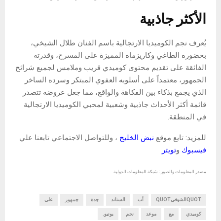
الأكثر جاذبية
يُعرف نجم الكوميديا ​​الارتجالية باسم الفنان طلال الشيخي،
بحضوره الطاغي وكاريزماه المميزة على المسرح، وقدرته
الفائقة على تقديم محتوى كوميدي قريب وملامس لجميع شرائح
الجمهور، معتمداً على أسلوبه العفوي المبتكر وسرده الساخر
الذي يجمع بذكاء بين الفكاهة والواقع، مما جعل عروضه تتصدر
قائمة أكثر الأحداث جاذبية وشعبية لمحبي الكوميديا ​​الارتجالية
في المنطقة.
للمزيد: تابع موقع
نبض الخليج
، وللتواصل الاجتماعي تابعنا علي
فيسبوك
و
تويتر
مصدر المعلومات والصور : شبكة المعلومات الدولية
QUOTالشيخيQUOT
أب
الستاند
جدة
جمهور
على
كوميدي
مع
موعد
نجم
يونيو.