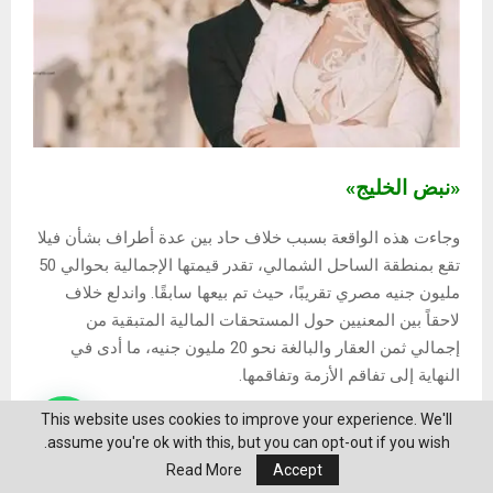
«نبض الخليج»
وجاءت هذه الواقعة بسبب خلاف حاد بين عدة أطراف بشأن فيلا
تقع بمنطقة الساحل الشمالي، تقدر قيمتها الإجمالية بحوالي 50
مليون جنيه مصري تقريبًا، حيث تم بيعها سابقًا. واندلع خلاف
لاحقاً بين المعنيين حول المستحقات المالية المتبقية من
إجمالي ثمن العقار والبالغة نحو 20 مليون جنيه، ما أدى في
النهاية إلى تفاقم الأزمة وتفاقمها.
This website uses cookies to improve your experience. We'll
وبناء على نتائج التحقيقات الأمنية الأولية، توجه عدد من
assume you're ok with this, but you can opt-out if you wish.
الأشخاص إلى معرض سيارات يملكه أحد أطراف النزاع ويقع في
Read More
Accept
منطقة التجمع الخامس، حيث بدأت المواجهة بنقاش حاد