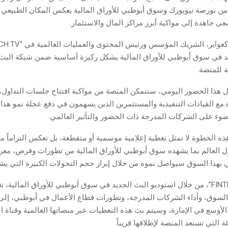
من بورصة نيويورك وسوق أبوظبي للأوراق المالية يعكس المكان الطبيعي 
ى جاهدة إلى مواكبة أبرز مراكز المال والاستثمار.
يد في سوق أبوظبي للأوراق المالية يشكل ركيزة أساسية ضمن شبكة البث
ة للمنصة.
ال هذا الحضور اليومي، ستتمكن المنصة من مواكبة افتتاح جلسات التداول، 
مع القيادات التنفيذية والمستثمرين الذين يسهمون في دفع عجلة نمو هذا
وء على الشركات المدرجة ذات الحضور والتأثير العالمي.
 الخطوة لا تمثل تغطية إعلامية موسمية أو متقطعة، بل تعكس التزاماً مس
 العالم بما يشهده سوق أبوظبي للأوراق المالية من تطورات وفرص، معربا
ي بهذا السوق سيواصل نموه من خلال إبراز حجم التحولات الكبيرة التي يش
وتقدم “FINTECH.TV”، من خلال استوديو البث الجديد في سوق أبوظبي للأوراق المالية،
لسوق، وأداء الشركات المدرجة، وتطورات قطاع الأعمال في أبوظبي، إل
لأوسع في الإمارة، وسيتم بث هذه التغطيات عبر منصاتها العالمية وقناة ا
 التي تستعد المنصة لإطلاقها قريباً.