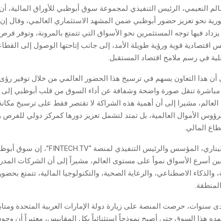
الم النعيمي، الرئيس التنفيذي لمجموعة سوق أبوظبي للأوراق المالية، أن
ية نحو تعزيز حضور أبوظبي ضمن المشهد الاستثماري العالمي، وقال إن
زداد فيها توجه المستثمرين نحو الأسواق التي تتمتع بالمرونة، وتوفر فرص نم
 اقتصادية قوية ورؤية طويلة الأمد، إلى جانب إتاحتها الوصول إلى القطا
لية في رسم ملامح اقتصاد المستقبل.
أن هذا التعاون يسهم في ترسيخ هذا الحضور العالمي من خلال توفير رؤى 
 مباشرة تنقل صورة واضحة وشفافة عن أداء السوق من قلب أبوظبي إلى 
 العالم، مشيرا إلى أن أهمية هذه الشراكة لا تقتصر فقط على ترسيخ مكان
ؤوس الأموال العالمية، بل تمتد لتشمل تعزيز دورها كمركز دولي للفرص و
طاع المالي.
وقال فينس موليناري، المؤسس والرئيس التنفيذي لمنصة “V
 بين أسرع الأسواق نمواً على مستوى العالم، مشيراً إلى أن الشركات المدر
والذكاء الاصطناعي، والرعاية الصحية، والتكنولوجيا المالية، تتمتع بحضور 
لمنطقة.
دى سنوات، حرصت المنصة على زيارة دولة الإمارات العربية المتحدة ومتاب
ده هذا السوق حتى أصبح نموذجاً استثنائياً بكل المقاييس، معتبراً أن وجو