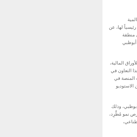
المية
يويورك مقراً رئيسياً لها، عن
ى منطقة
 أبوظبي
ي للأوراق المالية،
ا التعاون في
 المنصة في
 الاستوديو
بوظبي، وذلك
 نمو مُطَّرِد،
طناعي،