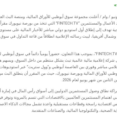
ج»
وظبي في 3 يونيو / وام / أعلنت مجموعة سوق أبوظبي للأوراق المالية، ومنصة البث الع
المخصصة لرواد الأعمال والمستثمرين “FINTECH.TV” التي تتخذ من بورصة ن
ية تهدف إلى إطلاق أول استوديو دولي مباشر للأخبار المالية على مستو
شمال أفريقيا، ليبث رسالته الإعلامية انطلاقاً من قاعة التداول في سوق
وتسجل منصة “FINTECH.TV”، بموجب هذا التعاون، حضوراً يومياً دائماً في سوق أبوظب
 شركة إعلامية مالية عالمية تبث بشكل منتظم من داخل السوق، ويسهم هذ
لامي مباشر وفوري بين العاصمة أبوظبي و”وول ستريت” عبر استوديوهات
ظبي للأوراق المالية وبورصة نيويورك، حيث من المقرر أن ينطلق البث من
ن الثامن من شهر يونيو لعام 2026.
اكة نطاق وصول المستثمرين الدوليين إلى أسواق رأس المال في إمارة أ
مي اهتمام المستثمرين العالميين بالاقتصادات التي تتسم بالمرونة وتوفر فرص
س اقتصادية راسخة وقطاعات مستقبلية واعدة تشمل مجالات الذكاء الاص
ية الصحية، والتكنولوجيا المالية، والصناعات المتقدمة.