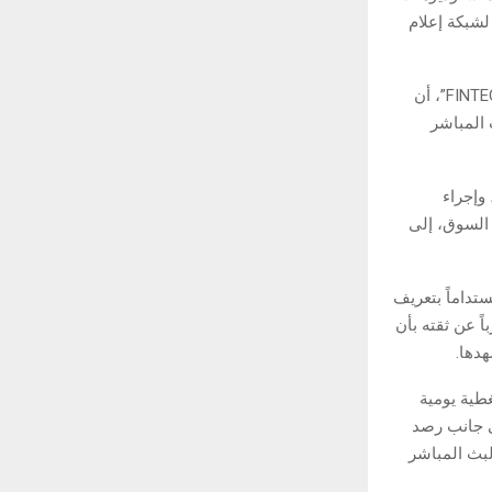
لشبكة إعلام
وأوضح تروي ماكغواير، الشريك المؤسس ورئيس المحتوى والعمليات العالمية في “FINTECH.TV”، أن
 المباشر
وإجراء
 السوق، إلى
تداماً بتعريف
ً عن ثقته بأن
هدها.
 تغطية يومية
ى جانب رصد
لبث المباشر