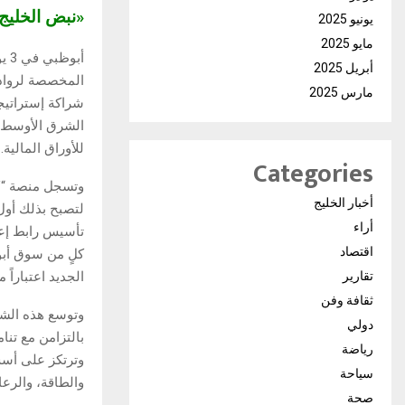
«نبض الخلي
يونيو 2025
مايو 2025
أب
أبريل 2025
مارس 2025
شراكة إستراتيج
الشرق الأوسط و
للأوراق المالية.
Categories
أخبار الخليج
لتصبح بذلك أول
أراء
تأسيس رابط إع
اقتصاد
كلٍ من سوق أبو
الجديد اعتباراً م
تقارير
ثقافة وفن
وتوسع هذه الشر
دولي
بالتزامن مع تنا
رياضة
وترتكز على أس
سياحة
والطاقة، والرعا
صحة