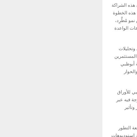
 هذه الشراكة
 هذه الخطوة
و مُطَّرِد،
عات الواعدة
وتحليلات
المستثمرين
ة أبوظبي
الحوار
FINTECH.T”، إن سوق أبوظبي للأوراق
جة فيه عبر
وتأثير
عة التطور
د استوديوهات