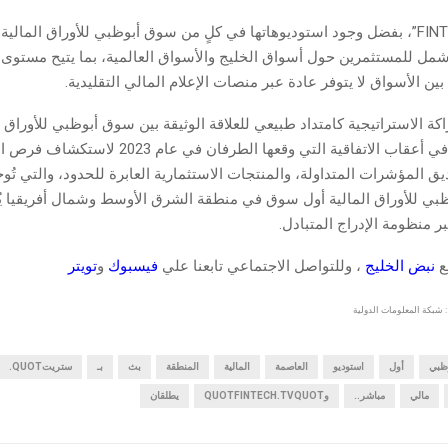
وتوفر “FINTECH.TV”، بفضل وجود استوديوهاتها في كلٍ من سوق أبوظبي للأوراق المال
أشمل للمستثمرين حول أسواق الخليج والأسواق العالمية، بما يتيح مستوى 
بين الأسواق لا يتوفر عادة عبر منصات الإعلام المالي التقليدية.
كة الاستراتيجية كامتداد طبيعي للعلاقة الوثيقة بين سوق أبوظبي للأوراق 
نيويورك، وذلك في أعقاب الاتفاقية التي وقعها الطرفان في عام 2023 ل
ق المؤشرات المتداولة، والمنتجات الاستثمارية العابرة للحدود، والتي تُوج
ي للأوراق المالية أول سوق في منطقة الشرق الأوسط وشمال أفريقيا يُدر
بر منظومة الإدراج المتبادل.
قع
نبض الخليج
، وللتواصل الاجتماعي تابعنا علي
فيسبوك
و
تويتر
 شبكة المعلومات الدولية
ظبي
أول
استوديو
العاصمة
المالية
المنطقة
بث
بـ
ستريتQUOT.
مالي
مباشر..
وQUOTFINTECH.TVQUOT
يطلقان