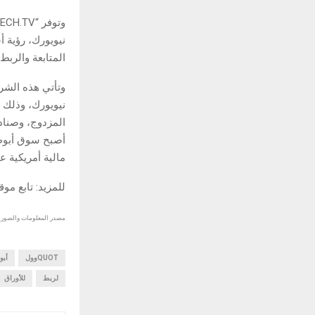
نيويورك، رؤية 
المتابعة والربط 
وتأتي هذه الشرا
المزدوج، وصنادي
أصبح سوق أبوظب
مالية أمريكية ع
للمزيد: تابع مو
مصدر المعلومات والصور :
QUOTوول
أبو
لربط
للأوراق