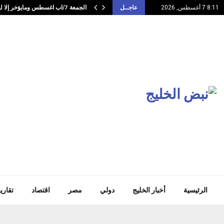
الجمعة 7/اب اغسطس ومايؤخر إلا ليعوض العوض…
8:11 7 أغسطس, 2026
عاجــل
الرئيسية
أخبار الخليج
دولي
مصر
اقتصاد
تقاري