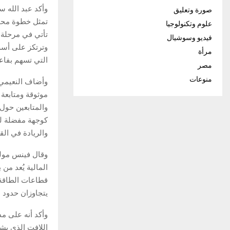
وأكد عبد الله س
صورة وتعليق
تمثل خطوة محور
علوم وتكنولوجيا
تأتي في مرحلة ي
فيديو وسوشيال
وترتكز على أسس
مرأة
التي تسهم بفاع
مصر
منوعات
وأضاف النعيمي 
موثوقة ومتابعة
والمتابعين حول
كوجهة مفضلة لر
والريادة في الق
المالية يُعد من
قطاعات الطاقة، 
يتجاوزان حدود ا
وأكد أنه على م
اللافت الذي يشه