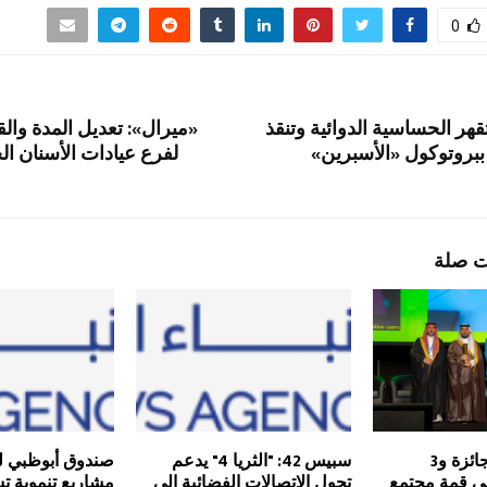
0
هر الحساسية الدوائية وتنقذ
«ميرال»: تعديل المدة والقي
ببروتوكول «الأسبرين»
لفرع عيادات الأسنان ال
ت صلة
المملكة تفوز بجائزة و3
سبيس 42: "الثريا 4" يدعم
صندوق أبوظبي لل
ي قمة مجتمع
تحول الاتصالات الفضائية إلى
مشاريع تنموية ت