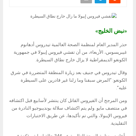
«نبض الخليج»
حذر المدير العام لمنظمة الصحة العالمية تيدروس أدهانوم
غيبريسوس، الأربعاء، من أن تفشي فيروس إيبولا في جمهورية
الكونغو الديمقراطية لا يزال خارج نطاق السيطرة.
وقال تيدروس في جنيف بعد زيارة المنطقة المتضررة في شرق
الكونغو: “المرض سبقنا وما زلنا غير قادرين على السيطرة
عليه”.
ومن المرجح أن الفيروس القاتل كان ينتشر لأسابيع قبل اكتشافه
في منتصف مايو. ولم يتم اكتشاف سلالة بونديبوجيو النادرة من
فيروس الإيبولا، والتي تم تأكيدها، عن طريق الاختبارات
التقليدية.
وأعلنت منظمة الصحة العالمية عن 344 حالة إصابة مؤكدة في