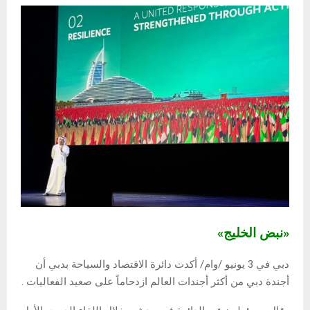
«نبض الخليج»
دبي في 3 يونيو /وام/ أكدت دائرة الاقتصاد والسياحة بدبي أن
أجندة دبي من أكثر أجندات العالم ازدحاماً على صعيد الفعاليات .