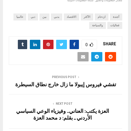
مصدر المعلومات والصور : شبكة المعلومات الدولية
أجندة
ازدحام
الأكثر
الاقتصاد
بدبي
بين
دبي
عالميا
فعاليات
والسياحة
SHARE
0
PREVIOUS POST
تفشي فيروس إيبولا ما زال خارج نطاق السيطرة
NEXT POST
العزة يكتب: العناني.. وفيزياء الوعي السياسي
الأردني ـ بقلم: د محمد العزة